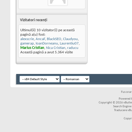
Vizitatori recenţi
Ultimul(ii) 10 vizitator(i) pe această
pagină a(u) fost:
alexscrie
,
AncaF
,
BlackSEO
,
Claudyou
,
gamerap
,
IoanDorneanu
,
Laurentiu07
,
Marius Cristian
,
Nica Cristian
,
raducu
Această pagină a avut
5.364
vizite
Fus ora
Powered b
Copyright © 2026 vBulleti
Search Engine
Traducere vB
Copyr