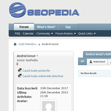
Forum
What's New?
Spy
FAQ
Calendar
Community
Forum Actions
Quick Links
Listă Membru
Andrei Ionut
Andrei Ionut's Acti
Andrei Ionut
Junior SeoPedia
All
Andrei Ionut
Caută toate posturile
No More Results
Caută toate subiectele deschise
Data înscrierii
10th December 2017
Ultima
26th December 2023
21:58
Activitate
Avatar