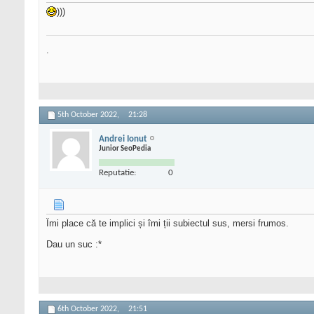
)))
.
5th October 2022,
21:28
Andrei Ionut
Junior SeoPedia
Reputatie:
0
Îmi place că te implici și îmi ții subiectul sus, mersi frumos.
Dau un suc :*
6th October 2022,
21:51