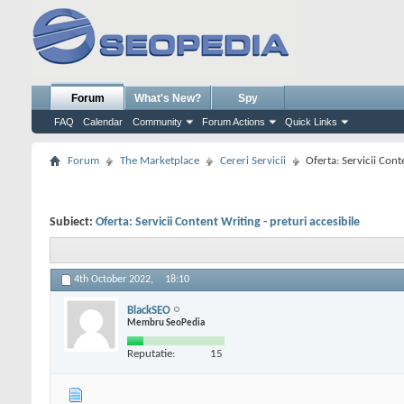
Forum
What's New?
Spy
FAQ
Calendar
Community
Forum Actions
Quick Links
Forum
The Marketplace
Cereri Servicii
Oferta: Servicii Cont
Subiect:
Oferta: Servicii Content Writing - preturi accesibile
4th October 2022,
18:10
BlackSEO
Membru SeoPedia
Reputatie:
15