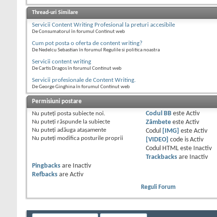
Thread-uri Similare
Servicii Content Writing Profesional la preturi accesibile
De Consumatorul în forumul Continut web
Cum pot posta o oferta de content writing?
De Nedelcu Sebastian în forumul Regulile si politica noastra
Servicii content writing
De Cartis Dragos în forumul Continut web
Servicii profesionale de Content Writing.
De George Ginghina în forumul Continut web
Permisiuni postare
Nu puteţi
posta subiecte noi.
Codul BB
este
Activ
Nu puteţi
răspunde la subiecte
Zâmbete
este
Activ
Nu puteţi
adăuga ataşamente
Codul
[IMG]
este
Activ
Nu puteţi
modifica posturile proprii
[VIDEO]
code is
Activ
Codul HTML este
Inactiv
Trackbacks
are
Inactiv
Pingbacks
are
Inactiv
Refbacks
are
Activ
Reguli Forum