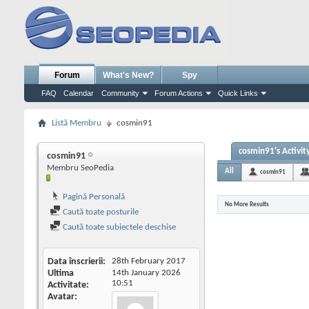
Forum
What's New?
Spy
FAQ
Calendar
Community
Forum Actions
Quick Links
Listă Membru
cosmin91
cosmin91's Activit
cosmin91
Membru SeoPedia
All
cosmin91
Pagină Personală
No More Results
Caută toate posturile
Caută toate subiectele deschise
Data înscrierii
28th February 2017
Ultima
14th January 2026
10:51
Activitate
Avatar