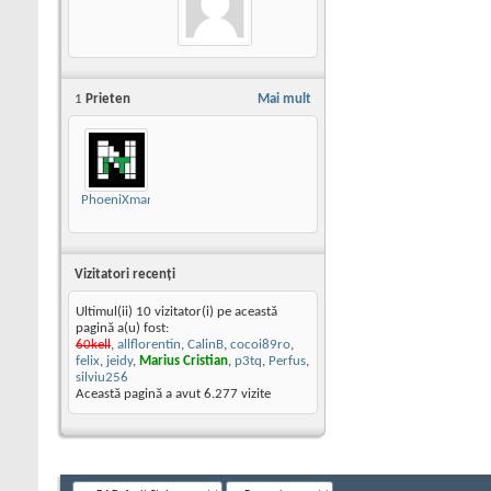
1
Prieten
Mai mult
PhoeniXman
Vizitatori recenţi
Ultimul(ii) 10 vizitator(i) pe această
pagină a(u) fost:
60kell
,
allflorentin
,
CalinB
,
cocoi89ro
,
felix
,
jeidy
,
Marius Cristian
,
p3tq
,
Perfus
,
silviu256
Această pagină a avut
6.277
vizite