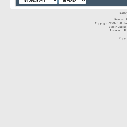
Fus ora
Powered b
Copyright © 2026 vBulleti
Search Engine
Traducere vB
Copyr