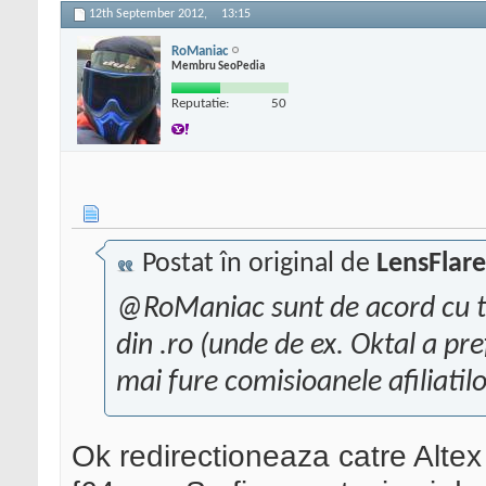
12th September 2012,
13:15
RoManiac
Membru SeoPedia
Reputatie:
50
Postat în original de
LensFlare
@RoManiac sunt de acord cu tin
din .ro (unde de ex. Oktal a pr
mai fure comisioanele afiliatil
Ok redirectioneaza catre Altex