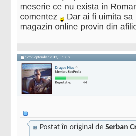
meserie ce nu exista in Roman
comentez
Dar ai fi uimita sa
magazin online provin din afili
12th September 2012,
13:59
Dragos Nicu
Membru SeoPedia
Reputatie:
44
Postat în original de
Serban Cr