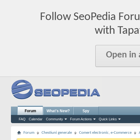
Follow SeoPedia For
with Tapa
Open in
Forum
What's New?
Spy
FAQ
Calendar
Community
Forum Actions
Quick Links
Forum
Chestiuni generale
Comert electronic, e-Commerce