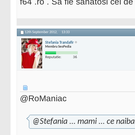
f64 .ro . Sa fie sanatosi cei de 
12th September 2012,
13:33
Stefania Trandafir
Membru SeoPedia
Reputatie:
36
@RoManiac
@Stefania ... mami ... ce naiba 