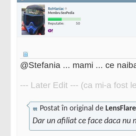
RoManiac
Membru SeoPedia
Reputatie:
50
@Stefania ... mami ... ce naiba
--- Later Edit --- (ca mi-a fost 
Postat în original de
LensFlare
Dar un afiliat ce face daca nu