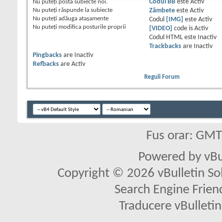
Nu puteţi
posta subiecte noi.
Codul BB
este
Activ
Nu puteţi
răspunde la subiecte
Zâmbete
este
Activ
Nu puteţi
adăuga ataşamente
Codul
[IMG]
este
Activ
Nu puteţi
modifica posturile proprii
[VIDEO]
code is
Activ
Codul HTML este
Inactiv
Trackbacks
are
Inactiv
Pingbacks
are
Inactiv
Refbacks
are
Activ
Reguli Forum
Fus orar: GM
Powered by vBu
Copyright © 2026 vBulletin Solu
Search Engine Frien
Traducere vBullet