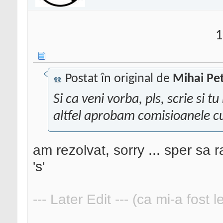
1
Postat în original de
Mihai Pet
Si ca veni vorba, pls, scrie si t
altfel aprobam comisioanele cu
am rezolvat, sorry ... sper sa 
's'
--- Later Edit --- (ca mi-a fost 