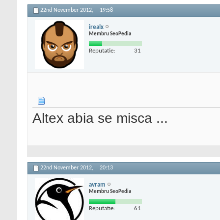
22nd November 2012,
19:58
irealx
Membru SeoPedia
Reputatie:
31
Altex abia se misca ...
22nd November 2012,
20:13
avram
Membru SeoPedia
Reputatie:
61