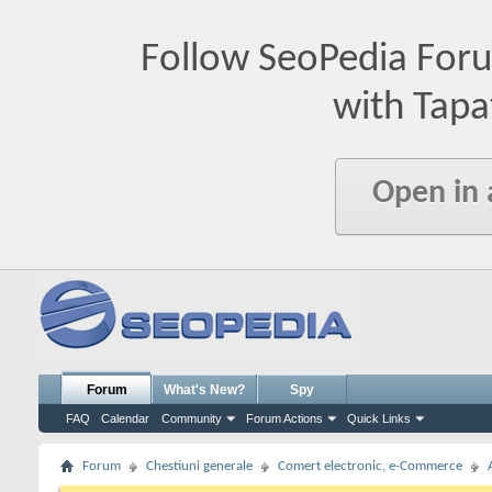
Follow SeoPedia For
with Tapa
Open in
Forum
What's New?
Spy
FAQ
Calendar
Community
Forum Actions
Quick Links
Forum
Chestiuni generale
Comert electronic, e-Commerce