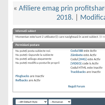
«
Afiliere emag prin profitshar
2018.
|
Modifica
Informații subiect
Momentan este/sunt 2 utilizator(i) care navighează în acest subiect.
(0 m
Permisiuni postare
Nu puteţi
posta subiecte noi.
Codul BB
este
Activ
Nu puteţi
răspunde la subiecte
Zâmbete
este
Activ
Nu puteţi
adăuga ataşamente
Codul
[IMG]
este
Activ
Nu puteţi
modifica posturile proprii
[VIDEO]
code is
Activ
Codul HTML este
Inactiv
Trackbacks
are
Inactiv
Pingbacks
are
Inactiv
Refbacks
are
Activ
Reguli Forum