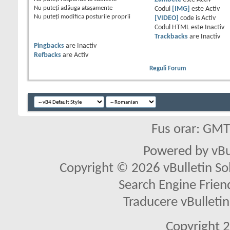
Nu puteţi
adăuga ataşamente
Codul
[IMG]
este
Activ
Nu puteţi
modifica posturile proprii
[VIDEO]
code is
Activ
Codul HTML este
Inactiv
Trackbacks
are
Inactiv
Pingbacks
are
Inactiv
Refbacks
are
Activ
Reguli Forum
Fus orar: GM
Powered by vBu
Copyright © 2026 vBulletin Solu
Search Engine Frien
Traducere vBullet
Copyright 