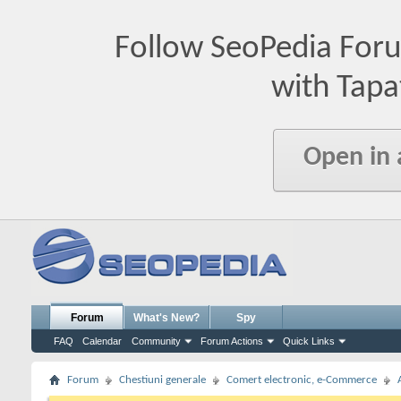
Follow SeoPedia For
with Tapa
Open in
Forum
What's New?
Spy
FAQ
Calendar
Community
Forum Actions
Quick Links
Forum
Chestiuni generale
Comert electronic, e-Commerce