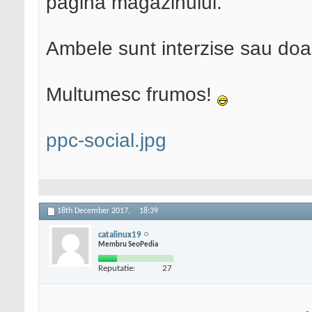
pagina magazinului.
Ambele sunt interzise sau doar
Multumesc frumos!
ppc-social.jpg
18th December 2017,
18:39
catalinux19
Membru SeoPedia
Reputatie:
27