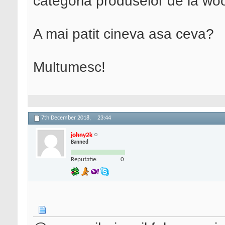
categoria produselor de la woo
A mai patit cineva asa ceva?
Multumesc!
7th December 2018,
23:44
johny2k
Banned
Reputatie:
0