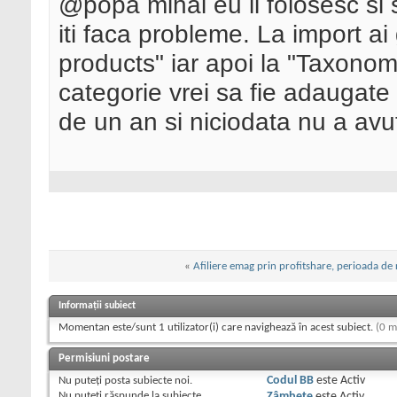
@popa mihai eu il folosesc si s
iti faca probleme. La import a
products" iar apoi la "Taxonomi
categorie vrei sa fie adaugate
de un an si niciodata nu a avut
«
Afiliere emag prin profitshare, perioada de 
Informații subiect
Momentan este/sunt 1 utilizator(i) care navighează în acest subiect.
(0 m
Permisiuni postare
Nu puteţi
posta subiecte noi.
Codul BB
este
Activ
Nu puteţi
răspunde la subiecte
Zâmbete
este
Activ