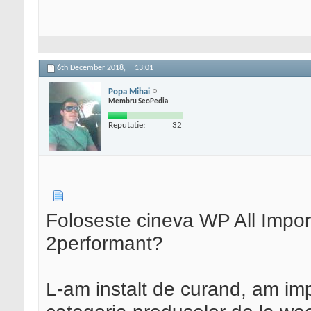
6th December 2018,
13:01
Popa Mihai
Membru SeoPedia
Reputatie:
32
Foloseste cineva WP All Import
2performant?
L-am instalt de curand, am imp