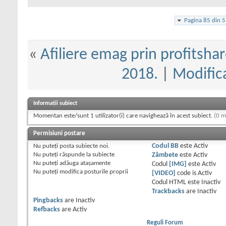
Pagina 85 din 
«
Afiliere emag prin profitshar
2018.
|
Modifica
Informații subiect
Momentan este/sunt 1 utilizator(i) care navighează în acest subiect.
(0 m
Permisiuni postare
Nu puteţi
posta subiecte noi.
Codul BB
este
Activ
Nu puteţi
răspunde la subiecte
Zâmbete
este
Activ
Nu puteţi
adăuga ataşamente
Codul
[IMG]
este
Activ
Nu puteţi
modifica posturile proprii
[VIDEO]
code is
Activ
Codul HTML este
Inactiv
Trackbacks
are
Inactiv
Pingbacks
are
Inactiv
Refbacks
are
Activ
Reguli Forum