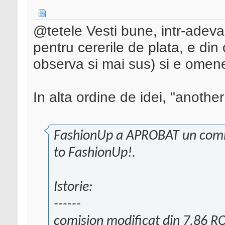
@tetele Vesti bune, intr-adevar.
pentru cererile de plata, e di
observa si mai sus) si e omene
In alta ordine de idei, "anothe
FashionUp a APROBAT un comis
to FashionUp!.
Istorie:
------
comision modificat din 7.86 R