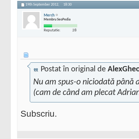
19th September 2012,
18:30
Merch
Membru SeoPedia
Reputatie:
28
Postat în original de
AlexGheo
Nu am spus-o niciodată până a
(cam de când am plecat Adriana
Subscriu.