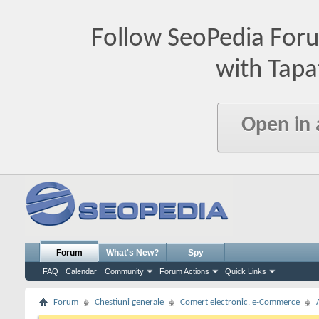
Follow SeoPedia For
with Tapa
Open in
Forum
What's New?
Spy
FAQ
Calendar
Community
Forum Actions
Quick Links
Forum
Chestiuni generale
Comert electronic, e-Commerce