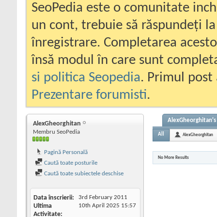
SeoPedia este o comunitate inc
un cont, trebuie să răspundeți la
înregistrare. Completarea acesto
însă modul în care sunt completa
si politica Seopedia
. Primul post 
Prezentare forumisti
.
AlexGheorghitan's 
AlexGheorghitan
Membru SeoPedia
All
AlexGheorghitan
Pagină Personală
No More Results
Caută toate posturile
Caută toate subiectele deschise
Data înscrierii
3rd February 2011
Ultima
10th April 2025
15:57
Activitate