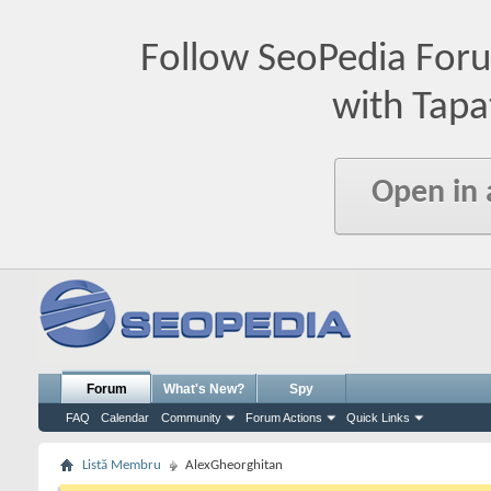
Follow SeoPedia For
with Tapa
Open in
Forum
What's New?
Spy
FAQ
Calendar
Community
Forum Actions
Quick Links
Listă Membru
AlexGheorghitan