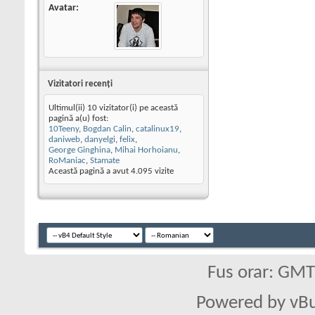
Avatar
Vizitatori recenţi
Ultimul(ii) 10 vizitator(i) pe această
pagină a(u) fost:
10Teeny
,
Bogdan Calin
,
catalinux19
,
daniweb
,
danyelgi
,
felix
,
George Ginghina
,
Mihai Horhoianu
,
RoManiac
,
Stamate
Această pagină a avut
4.095
vizite
Fus orar: GM
Powered by vBu