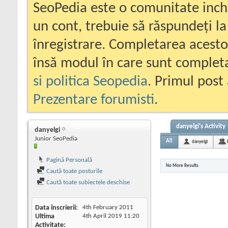
SeoPedia este o comunitate inc
un cont, trebuie să răspundeți la
înregistrare. Completarea acesto
însă modul în care sunt completa
si politica Seopedia
. Primul post 
Prezentare forumisti
.
danyelgi's Activity
danyelgi
Junior SeoPedia
All
danyelgi
Pagină Personală
No More Results
Caută toate posturile
Caută toate subiectele deschise
Data înscrierii
4th February 2011
Ultima
4th April 2019
11:20
Activitate