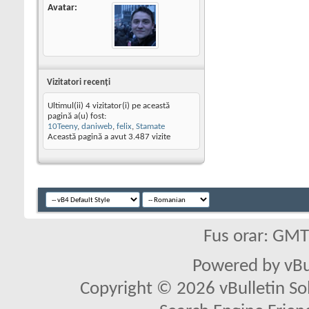
Avatar
Vizitatori recenţi
Ultimul(ii) 4 vizitator(i) pe această
pagină a(u) fost:
10Teeny
,
daniweb
,
felix
,
Stamate
Această pagină a avut
3.487
vizite
Fus orar: GM
Powered by vBu
Copyright © 2026 vBulletin Solu