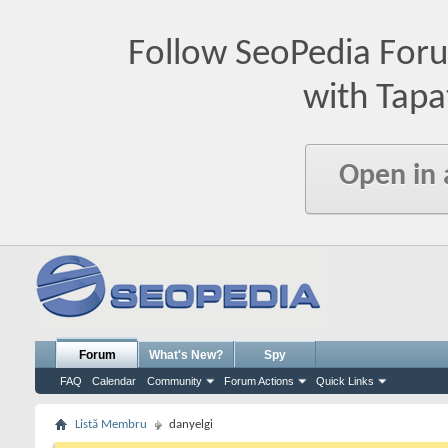
Follow SeoPedia For
with Tapa
Open in
Forum
What's New?
Spy
FAQ
Calendar
Community
Forum Actions
Quick Links
Listă Membru
danyelgi