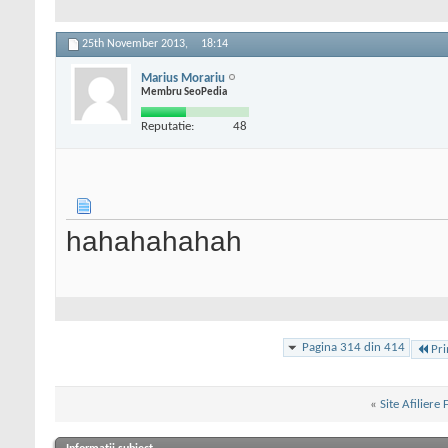
25th November 2013,
18:14
Marius Morariu
Membru SeoPedia
Reputatie:
48
hahahahahah
Pagina 314 din 414
Pr
«
Site Afiliere