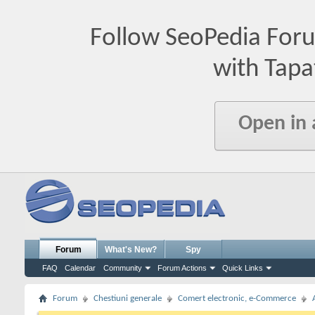
Follow SeoPedia For
with Tapa
Open in
Forum
What's New?
Spy
FAQ
Calendar
Community
Forum Actions
Quick Links
Forum
Chestiuni generale
Comert electronic, e-Commerce