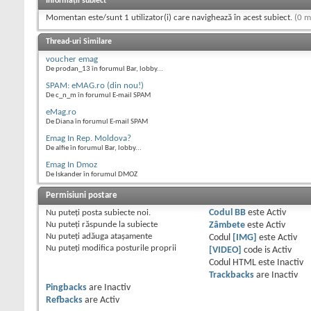
Informații subiect
Momentan este/sunt 1 utilizator(i) care navighează în acest subiect.
(0 m
Thread-uri Similare
voucher emag
De prodan_13 în forumul Bar, lobby...
SPAM: eMAG.ro (din nou!)
De c_n_m în forumul E-mail SPAM
eMag.ro
De Diana în forumul E-mail SPAM
Emag In Rep. Moldova?
De alfie în forumul Bar, lobby...
Emag In Dmoz
De Iskander în forumul DMOZ
Permisiuni postare
Nu puteţi
posta subiecte noi.
Codul BB
este
Activ
Nu puteţi
răspunde la subiecte
Zâmbete
este
Activ
Nu puteţi
adăuga ataşamente
Codul
[IMG]
este
Activ
Nu puteţi
modifica posturile proprii
[VIDEO]
code is
Activ
Codul HTML este
Inactiv
Trackbacks
are
Inactiv
Pingbacks
are
Inactiv
Refbacks
are
Activ