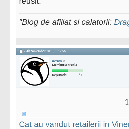
reusit.
"Blog de afiliat si calatorii:
Dra
25th November 2013,
17:56
avram
Membru SeoPedia
Reputatie:
61
1
Cat au vandut retailerii in Vi