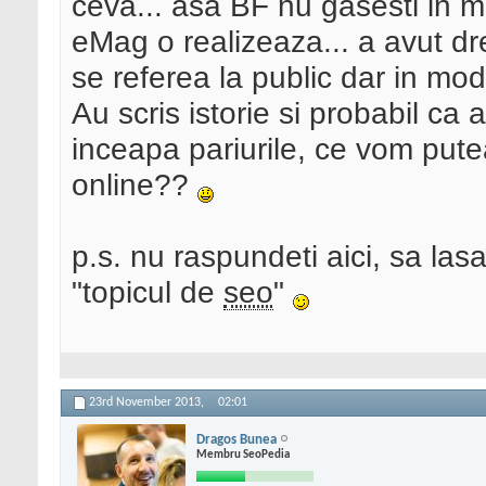
ceva... asa BF nu gasesti in mu
eMag o realizeaza... a avut dre
se referea la public dar in mod 
Au scris istorie si probabil ca a
inceapa pariurile, ce vom put
online??
p.s. nu raspundeti aici, sa las
"topicul de
seo
"
23rd November 2013,
02:01
Dragos Bunea
Membru SeoPedia