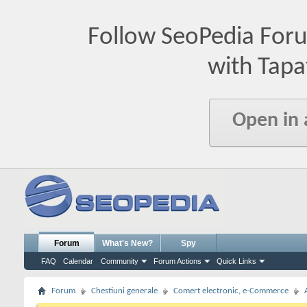
Follow SeoPedia For
with Tapa
Open in
Forum
What's New?
Spy
FAQ
Calendar
Community
Forum Actions
Quick Links
Forum
Chestiuni generale
Comert electronic, e-Commerce