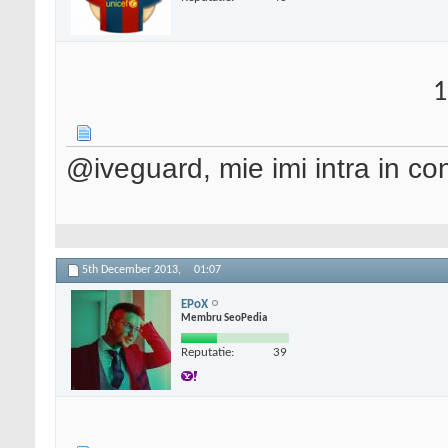
1
@iveguard, mie imi intra in con
5th December 2013,
01:07
EPoX
Membru SeoPedia
Reputatie:
39