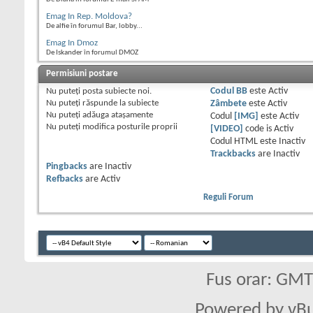
Emag In Rep. Moldova?
De alfie în forumul Bar, lobby...
Emag In Dmoz
De Iskander în forumul DMOZ
Permisiuni postare
Nu puteţi
posta subiecte noi.
Codul BB
este
Activ
Nu puteţi
răspunde la subiecte
Zâmbete
este
Activ
Nu puteţi
adăuga ataşamente
Codul
[IMG]
este
Activ
Nu puteţi
modifica posturile proprii
[VIDEO]
code is
Activ
Codul HTML este
Inactiv
Trackbacks
are
Inactiv
Pingbacks
are
Inactiv
Refbacks
are
Activ
Reguli Forum
Fus orar: GM
Powered by vBu