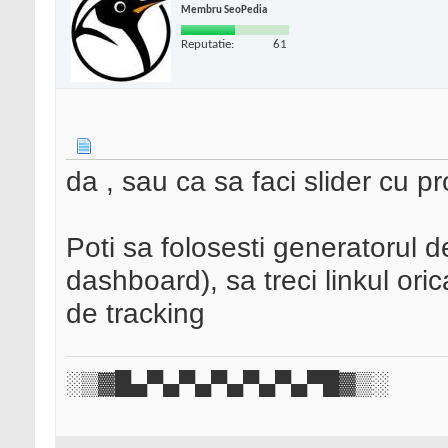
Membru SeoPedia
Reputatie:
61
da , sau ca sa faci slider cu p
Poti sa folosesti generatorul de
dashboard), sa treci linkul ori
de tracking
░▒▓█▄▀▄▀▄▀▄▀▄▀▄▀█▓▒░