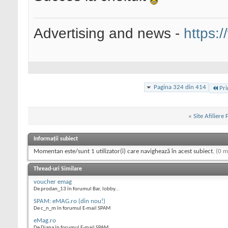
Advertising and news -
https:/
Pagina 324 din 414
Pr
«
Site Afiliere
Informații subiect
Momentan este/sunt 1 utilizator(i) care navighează în acest subiect.
(0 m
Thread-uri Similare
voucher emag
De prodan_13 în forumul Bar, lobby...
SPAM: eMAG.ro (din nou!)
De c_n_m în forumul E-mail SPAM
eMag.ro
De Diana în forumul E-mail SPAM