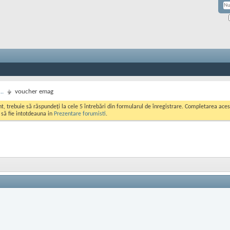
..
voucher emag
ont, trebuie să răspundeți la cele 5 întrebări din formularul de înregistrare. Completarea a
i să fie intotdeauna in
Prezentare forumisti
.