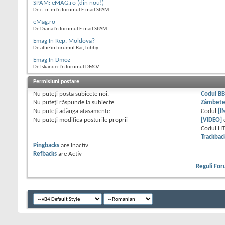
SPAM: eMAG.ro (din nou!)
De c_n_m în forumul E-mail SPAM
eMag.ro
De Diana în forumul E-mail SPAM
Emag In Rep. Moldova?
De alfie în forumul Bar, lobby...
Emag In Dmoz
De Iskander în forumul DMOZ
Permisiuni postare
Nu puteţi
posta subiecte noi.
Codul B
Nu puteţi
răspunde la subiecte
Zâmbet
Nu puteţi
adăuga ataşamente
Codul
[I
Nu puteţi
modifica posturile proprii
[VIDEO]
Codul H
Trackbac
Pingbacks
are
Inactiv
Refbacks
are
Activ
Reguli Fo