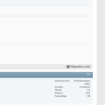
Răspunde cu citat
#2
Data înscrierii
23rd December
2006
Locaţie
constanta
Vârstă
43
Posturi
545
Putere Rep
38