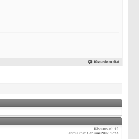
Răspunde cu citat
Răspunsuri:
12
Ultimul Post:
15th June 2009,
17:44