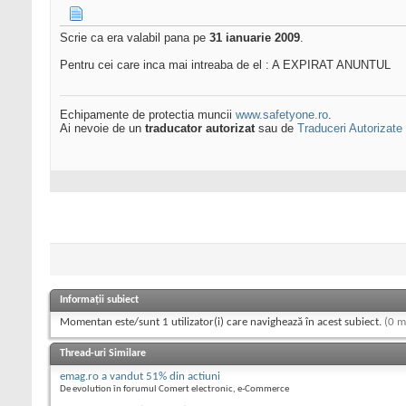
Scrie ca era valabil pana pe
31 ianuarie 2009
.
Pentru cei care inca mai intreaba de el : A EXPIRAT ANUNTUL
Echipamente de protectia muncii
www.safetyone.ro
.
Ai nevoie de un
traducator autorizat
sau de
Traduceri Autorizate
Informații subiect
Momentan este/sunt 1 utilizator(i) care navighează în acest subiect.
(0 m
Thread-uri Similare
emag.ro a vandut 51% din actiuni
De evolution în forumul Comert electronic, e-Commerce