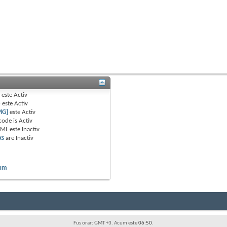
B
este
Activ
e
este
Activ
MG]
este
Activ
code is
Activ
TML este
Inactiv
ks
are
Inactiv
rum
Fus orar: GMT +3. Acum este
06:50
.