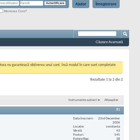
Ajutor
Înregistrare
Memorez Cont?
Căutare Avansată
cestora nu garantează obținerea unui cont, însă modul în care sunt completate
Rezultate 1 la 2 din 2
Instrumente subiect
Afișează
#1
Data înscrierii
23rd December
2006
Locaţie
constanta
Vârstă
43
Posturi
545
Putere Rep
38