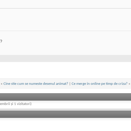
?
«
Cine stie cum se numeste desenul animat?
|
Ce merge in online pe timp de criza?
»
embrii și 1 vizitatori)