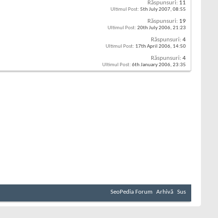
Răspunsuri:
11
Ultimul Post:
5th July 2007,
08:55
Răspunsuri:
19
Ultimul Post:
20th July 2006,
21:23
Răspunsuri:
4
Ultimul Post:
17th April 2006,
14:50
Răspunsuri:
4
Ultimul Post:
6th January 2006,
23:35
SeoPedia Forum
Arhivă
Sus