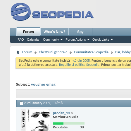
Forum
What's New?
Spy
FAQ
Calendar
Community
Forum Actions
Quick Links
Forum
Chestiuni generale
Comunitatea Seopedia
Bar, lobby.
SeoPedia este o comunitate inchisă
incă din 2008
. Pentru a beneficia de un c
ajută la obținerea acestuia.
Regulile si politica Seopedia
. Primul post ar trebu
Subiect:
voucher emag
23rd January 2009,
18:18
prodan_13
Membru SeoPedia
Reputatie:
38