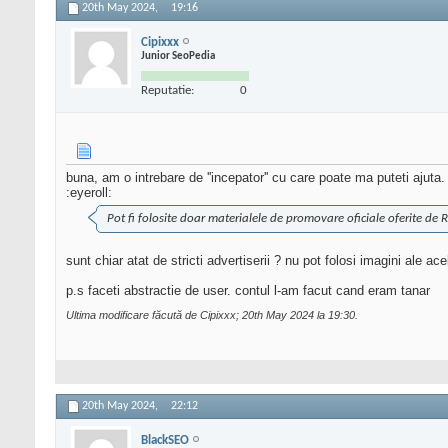
20th May 2024,
19:16
Cipixxx
Junior SeoPedia
Reputatie:
0
buna, am o intrebare de ''incepator'' cu care poate ma puteti ajuta.
:eyeroll:
Pot fi folosite doar materialele de promovare oficiale oferite de 
sunt chiar atat de stricti advertiserii ? nu pot folosi imagini ale ac
p.s faceti abstractie de user. contul l-am facut cand eram tanar
Ultima modificare făcută de Cipixxx; 20th May 2024 la
19:30
.
20th May 2024,
22:12
BlackSEO