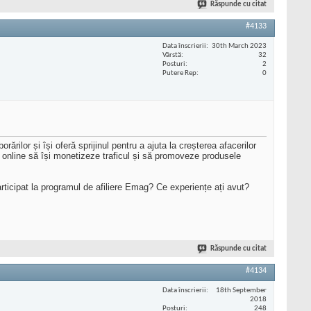
Răspunde cu citat
#4133
Data înscrierii
30th March 2023
Vârstă
32
Posturi
2
Putere Rep
0
ilor și își oferă sprijinul pentru a ajuta la creșterea afacerilor
ni online să își monetizeze traficul și să promoveze produsele
articipat la programul de afiliere Emag? Ce experiențe ați avut?
Răspunde cu citat
#4134
Data înscrierii
18th September
2018
Posturi
248