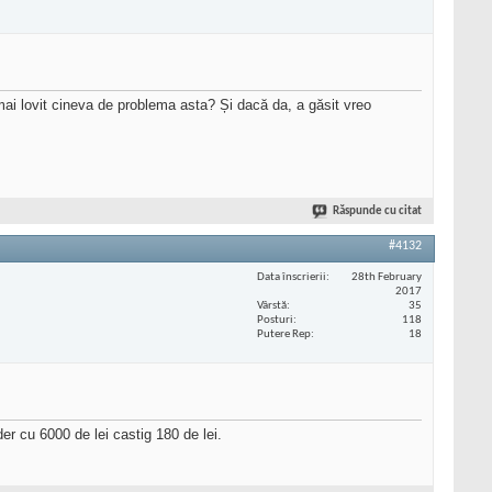
mai lovit cineva de problema asta? Și dacă da, a găsit vreo
Răspunde cu citat
#4132
Data înscrierii
28th February
2017
Vârstă
35
Posturi
118
Putere Rep
18
r cu 6000 de lei castig 180 de lei.