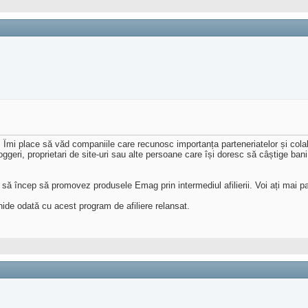
mi place să văd companiile care recunosc importanța parteneriatelor și colaborăr
oggeri, proprietari de site-uri sau alte persoane care își doresc să câștige ba
 să încep să promovez produsele Emag prin intermediul afilierii. Voi ați mai p
ide odată cu acest program de afiliere relansat.