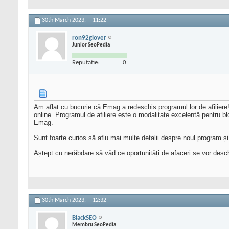
30th March 2023,
11:22
ron92glover
Junior SeoPedia
Reputatie:
0
Am aflat cu bucurie că Emag a redeschis programul lor de afiliere! Î
online. Programul de afiliere este o modalitate excelentă pentru bl
Emag.
Sunt foarte curios să aflu mai multe detalii despre noul program și
Aștept cu nerăbdare să văd ce oportunități de afaceri se vor desch
30th March 2023,
12:32
BlackSEO
Membru SeoPedia