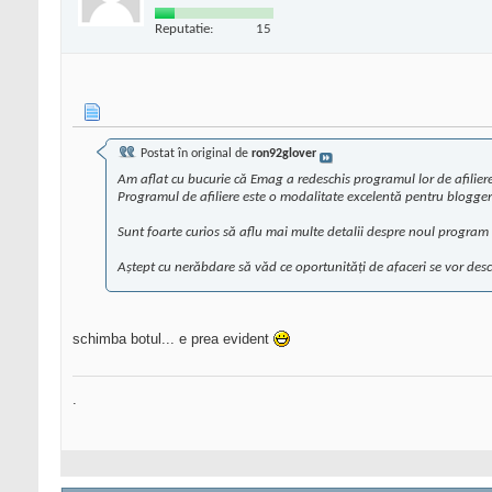
Reputatie:
15
Postat în original de
ron92glover
Am aflat cu bucurie că Emag a redeschis programul lor de afiliere!
Programul de afiliere este o modalitate excelentă pentru bloggeri,
Sunt foarte curios să aflu mai multe detalii despre noul program 
Aștept cu nerăbdare să văd ce oportunități de afaceri se vor desc
schimba botul... e prea evident
.