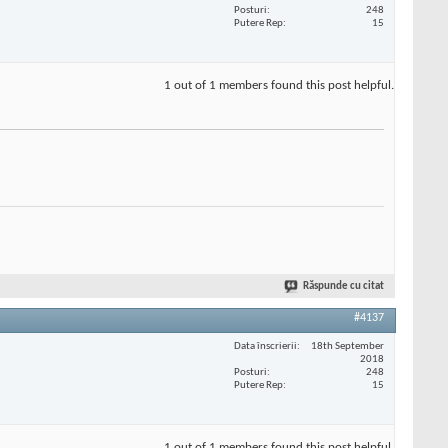
Posturi
248
Putere Rep
15
1 out of 1 members found this post helpful.
Răspunde cu citat
#4137
Data înscrierii
18th September
2018
Posturi
248
Putere Rep
15
1 out of 1 members found this post helpful.