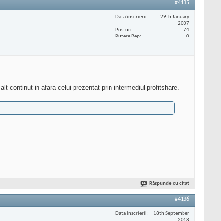
#4135
Data înscrierii
29th January
2007
Posturi
74
Putere Rep
0
lt continut in afara celui prezentat prin intermediul profitshare.
Răspunde cu citat
#4136
Data înscrierii
18th September
2018