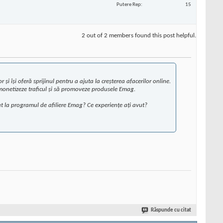
Putere Rep
15
2 out of 2 members found this post helpful.
i își oferă sprijinul pentru a ajuta la creșterea afacerilor online.
i monetizeze traficul și să promoveze produsele Emag.
pat la programul de afiliere Emag? Ce experiențe ați avut?
Răspunde cu citat