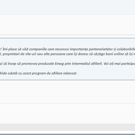
 Îmi place să văd companiile care recunosc importanța parteneriatelor și colaborărilor ș
 proprietari de site-uri sau alte persoane care își doresc să câștige bani online să îș
și să încep să promovez produsele Emag prin intermediul afilierii. Voi ați mai partici
hide odată cu acest program de afiliere relansat.