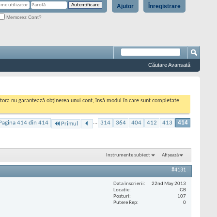
Ajutor
Înregistrare
Memorez Cont?
Căutare Avansată
cestora nu garantează obținerea unui cont, însă modul în care sunt completate
Pagina 414 din 414
...
314
364
404
412
413
414
Primul
Instrumente subiect
Afișează
#4131
Data înscrierii
22nd May 2013
Locaţie
GB
Posturi
107
Putere Rep
0