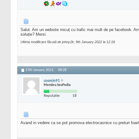
Salut. Am un website micuț cu trafic mai mult de pe facebook. Am o
soluție? Mersi.
Ultima modificare făcută de johny2k; 9th January 2022 la
12:18
.
17th January 2023,
08:28
cosmin91
Membru SeoPedia
Reputatie:
18
Avand in vedere ca se pot promova electrocasnice cu preturi foart