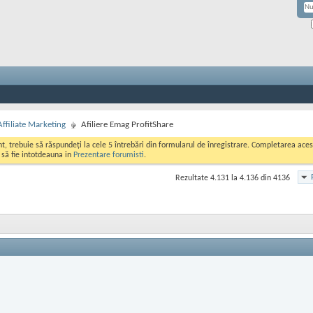
Affiliate Marketing
Afiliere Emag ProfitShare
ont, trebuie să răspundeți la cele 5 întrebări din formularul de înregistrare. Completarea a
i să fie intotdeauna in
Prezentare forumisti
.
Rezultate 4.131 la 4.136 din 4136