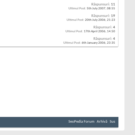
Răspunsuri:
11
Ultimul Post:
5th July 2007,
08:55
Răspunsuri:
19
Ultimul Post:
20th July 2006,
21:23
Răspunsuri:
4
Ultimul Post:
17th April 2006,
14:50
Răspunsuri:
4
Ultimul Post:
6th January 2006,
23:35
SeoPedia Forum
Arhivă
Sus