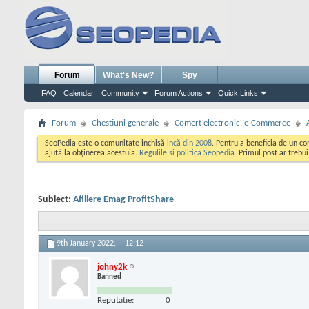
Forum
What's New?
Spy
FAQ
Calendar
Community
Forum Actions
Quick Links
Forum
Chestiuni generale
Comert electronic, e-Commerce
SeoPedia este o comunitate inchisă
incă din 2008
. Pentru a beneficia de un c
ajută la obținerea acestuia.
Regulile si politica Seopedia
. Primul post ar trebu
Subiect:
Afiliere Emag ProfitShare
9th January 2022,
12:12
johny2k
Banned
Reputatie:
0