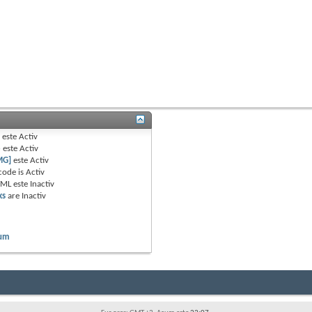
B
este
Activ
e
este
Activ
MG]
este
Activ
code is
Activ
TML este
Inactiv
ks
are
Inactiv
rum