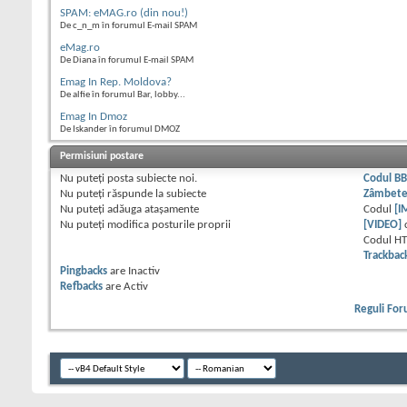
SPAM: eMAG.ro (din nou!)
De c_n_m în forumul E-mail SPAM
eMag.ro
De Diana în forumul E-mail SPAM
Emag In Rep. Moldova?
De alfie în forumul Bar, lobby...
Emag In Dmoz
De Iskander în forumul DMOZ
Permisiuni postare
Nu puteţi
posta subiecte noi.
Codul B
Nu puteţi
răspunde la subiecte
Zâmbet
Nu puteţi
adăuga ataşamente
Codul
[I
Nu puteţi
modifica posturile proprii
[VIDEO]
Codul H
Trackbac
Pingbacks
are
Inactiv
Refbacks
are
Activ
Reguli Fo