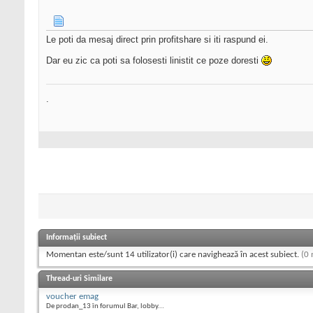
Le poti da mesaj direct prin profitshare si iti raspund ei.
Dar eu zic ca poti sa folosesti linistit ce poze doresti
.
Informații subiect
Momentan este/sunt 14 utilizator(i) care navighează în acest subiect.
(0 
Thread-uri Similare
voucher emag
De prodan_13 în forumul Bar, lobby...