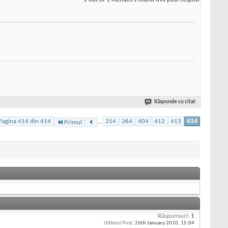
Răspunde cu citat
Pagina 414 din 414
...
314
364
404
412
413
414
Primul
Răspunsuri:
1
Ultimul Post:
26th January 2010,
15:04