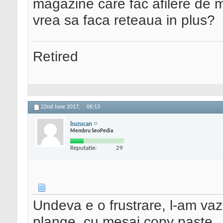
magazine care fac afilere de m
vrea sa faca reteaua in plus?
Retired
22nd June 2017,
06:13
buzucan
Membru SeoPedia
Reputatie:
29
Undeva e o frustrare, l-am vaz
plange, cu mesaj copy paste.