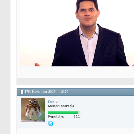
17th November 2017,
18:24
Dan
Membru SeoPedia
Reputatie:
111