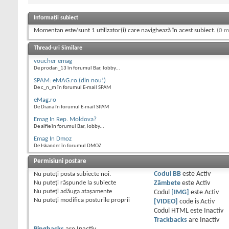
Informații subiect
Momentan este/sunt 1 utilizator(i) care navighează în acest subiect.
(0 m
Thread-uri Similare
voucher emag
De prodan_13 în forumul Bar, lobby...
SPAM: eMAG.ro (din nou!)
De c_n_m în forumul E-mail SPAM
eMag.ro
De Diana în forumul E-mail SPAM
Emag In Rep. Moldova?
De alfie în forumul Bar, lobby...
Emag In Dmoz
De Iskander în forumul DMOZ
Permisiuni postare
Nu puteţi
posta subiecte noi.
Codul BB
este
Activ
Nu puteţi
răspunde la subiecte
Zâmbete
este
Activ
Nu puteţi
adăuga ataşamente
Codul
[IMG]
este
Activ
Nu puteţi
modifica posturile proprii
[VIDEO]
code is
Activ
Codul HTML este
Inactiv
Trackbacks
are
Inactiv