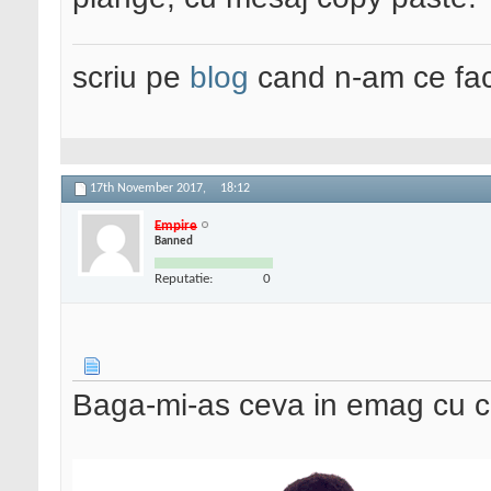
scriu pe
blog
cand n-am ce fac
17th November 2017,
18:12
Empire
Banned
Reputatie:
0
Baga-mi-as ceva in emag cu c