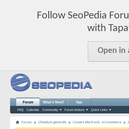
Follow SeoPedia For
with Tapa
Open in
Forum
What's New?
Spy
FAQ
Calendar
Community
Forum Actions
Quick Links
Forum
Chestiuni generale
Comert electronic, e-Commerce