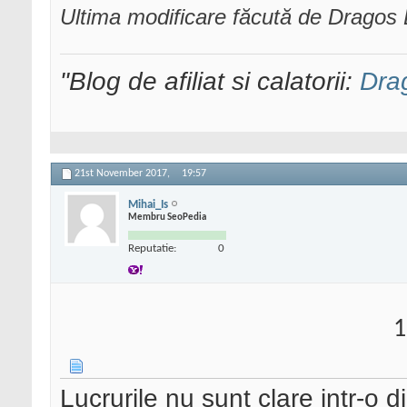
Ultima modificare făcută de Drago
"Blog de afiliat si calatorii:
Dra
21st November 2017,
19:57
Mihai_Is
Membru SeoPedia
Reputatie:
0
1
Lucrurile nu sunt clare intr-o d