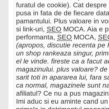
furatul de cookie). Cat despre 
pusa in fata de de fiecare dat
pamantului. Plus valoare in v
si link-uri,
SEO
MOCA. Aia e pl
performanta,
SEO
MOCA,
SE
(apropos, discutie recenta pe
un shop rankeaza singur, prim
el le vinde. fireste ca a facut
magazinului. plus valoare? de u
sarit toti in apararea lui, fara
ca normal, magazinele sunt n
afiliatul? Ce nu a pus magazin
Imi aduc si eu aminte cand un a