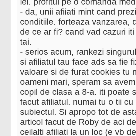
lei. profitul pe o comanda med
- da, unii afiiati mint cand pr
conditiile. forteaza vanzarea, d
de ce ar fi? cand vad cazuri it
tai.
- serios acum, rankezi singurul
si afiliatul tau face ads sa fie 
valoare si de furat cookies tu 
oameni mari, speram sa avem o
copil de clasa a 8-a. iti poate
facut afiliatul. numai tu o tii cu
subiectul. Si apropo tot de as
articol facut de Roby de aci d
ceilalti afiliati la un loc (e v