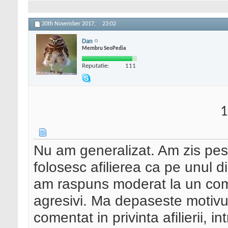
20th November 2017,
23:02
Dan
Membru SeoPedia
Reputatie:
111
1
Nu am generalizat. Am zis pest
folosesc afilierea ca pe unul 
am raspuns moderat la un coment
agresivi. Ma depaseste motivu
comentat in privinta afilierii, in