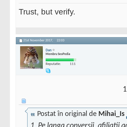
Trust, but verify.
21st November 2017,
22:03
Dan
Membru SeoPedia
Reputatie:
111
1
Postat în original de
Mihai_Is
1. Pe langa conversii, afiliati