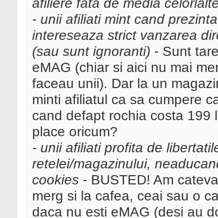
afiliere fata de media celorlalt
- unii afiliati mint cand prezint
intereseaza strict vanzarea di
(sau sunt ignoranti)
- Sunt tar
eMAG (chiar si aici nu mai me
faceau unii). Dar la un magaz
minti afiliatul ca sa cumpere c
cand defapt rochia costa 199 l
place oricum?
- unii afiliati profita de liberta
retelei/magazinului, neaducand
cookies
- BUSTED! Am cateva p
merg si la cafea, ceai sau o 
daca nu esti eMAG (desi au do