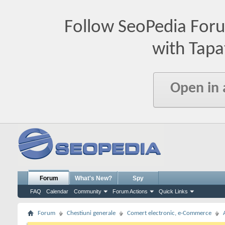
Follow SeoPedia For
with Tapa
Open in
Forum
What's New?
Spy
FAQ
Calendar
Community
Forum Actions
Quick Links
Forum
Chestiuni generale
Comert electronic, e-Commerce