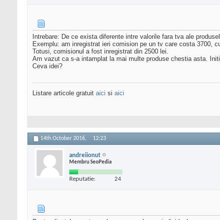
Intrebare: De ce exista diferente intre valorile fara tva ale produse
Exemplu: am inregistrat ieri comision pe un tv care costa 3700, cu 
Totusi, comisionul a fost inregistrat din 2500 lei.
Am vazut ca s-a intamplat la mai multe produse chestia asta. Init
Ceva idei?
Listare articole gratuit
aici
si
aici
14th October 2016,
12:23
andreiionut
Membru SeoPedia
Reputatie:
24