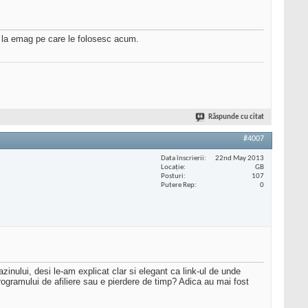
de la emag pe care le folosesc acum.
Răspunde cu citat
#4007
Data înscrierii
22nd May 2013
Locaţie
GB
Posturi
107
Putere Rep
0
nului, desi le-am explicat clar si elegant ca link-ul de unde
rogramului de afiliere sau e pierdere de timp? Adica au mai fost