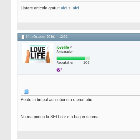
Listare articole gratuit
aici
si
aici
14th October 2016,
12:31
lovelife
Ambasador
Reputatie:
103
Poate in timpul achizitiei era o promotie
Nu ma pricep la SEO dar ma bag in seama