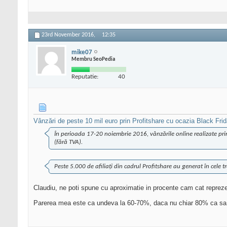
23rd November 2016,
12:35
mike07
Membru SeoPedia
Reputatie:
40
Vânzări de peste 10 mil euro prin Profitshare cu ocazia Black Fri
În perioada 17-20 noiembrie 2016, vânzările online realizate pri
(fără TVA).
Peste 5.000 de afiliați din cadrul Profitshare au generat în cel
Claudiu, ne poti spune cu aproximatie in procente cam cat reprezen
Parerea mea este ca undeva la 60-70%, daca nu chiar 80% ca sa ia