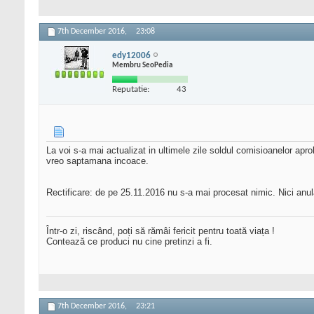
7th December 2016,
23:08
edy12006
Membru SeoPedia
Reputatie:
43
La voi s-a mai actualizat in ultimele zile soldul comisioanelor ap
vreo saptamana incoace.
Rectificare: de pe 25.11.2016 nu s-a mai procesat nimic. Nici anul
Într-o zi, riscând, poți să rămâi fericit pentru toată viața !
Contează ce produci nu cine pretinzi a fi.
7th December 2016,
23:21