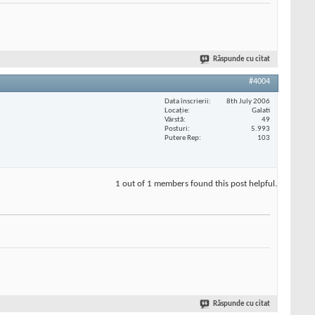
Răspunde cu citat
#4004
Data înscrierii
8th July 2006
Locaţie
Galati
Vârstă
49
Posturi
5.993
Putere Rep
103
1 out of 1 members found this post helpful.
Răspunde cu citat