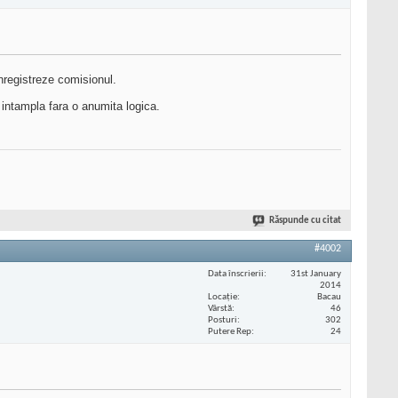
inregistreze comisionul.
 intampla fara o anumita logica.
Răspunde cu citat
#4002
Data înscrierii
31st January
2014
Locaţie
Bacau
Vârstă
46
Posturi
302
Putere Rep
24