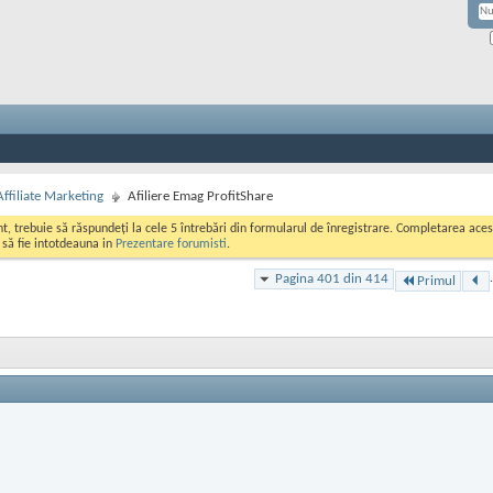
Affiliate Marketing
Afiliere Emag ProfitShare
ont, trebuie să răspundeți la cele 5 întrebări din formularul de înregistrare. Completarea a
i să fie intotdeauna in
Prezentare forumisti
.
Pagina 401 din 414
.
Primul