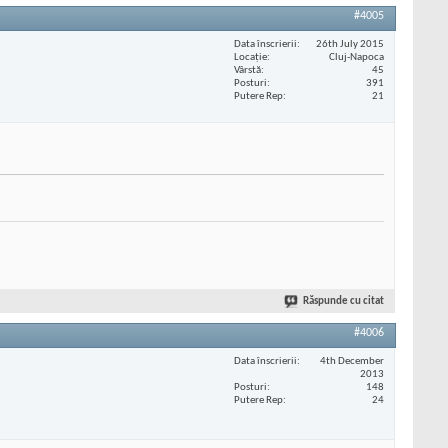
#4005
Data înscrierii
26th July 2015
Locaţie
Cluj-Napoca
Vârstă
45
Posturi
391
Putere Rep
21
Răspunde cu citat
#4006
Data înscrierii
4th December
2013
Posturi
148
Putere Rep
24