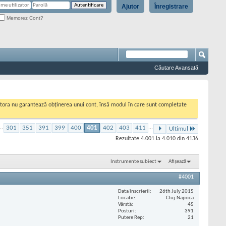
Ajutor
Înregistrare
Memorez Cont?
Căutare Avansată
cestora nu garantează obținerea unui cont, însă modul în care sunt completate
..
301
351
391
399
400
401
402
403
411
...
Ultimul
Rezultate 4.001 la 4.010 din 4136
Instrumente subiect
Afișează
#4001
Data înscrierii
26th July 2015
Locaţie
Cluj-Napoca
Vârstă
45
Posturi
391
Putere Rep
21