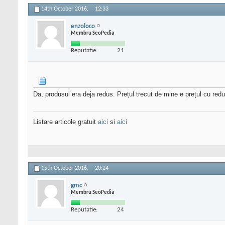
14th October 2016,
12:33
enzoloco
Membru SeoPedia
Reputatie:
21
Da, produsul era deja redus. Prețul trecut de mine e prețul cu redu
Listare articole gratuit
aici
si
aici
15th October 2016,
20:24
gmc
Membru SeoPedia
Reputatie:
24