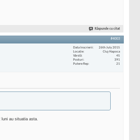
Răspunde cu citat
#4003
Data înscrierii
26th July 2015
Locaţie
Cluj-Napoca
Vârstă
45
Posturi
391
Putere Rep
21
luni au situatia asta.