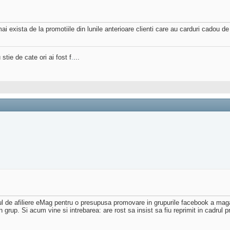
mai exista de la promotiile din lunile anterioare clienti care au carduri cadou 
stie de cate ori ai fost f
.
...
l de afiliere eMag pentru o presupusa promovare in grupurile facebook a magazi
rup. Si acum vine si intrebarea: are rost sa insist sa fiu reprimit in cadrul p