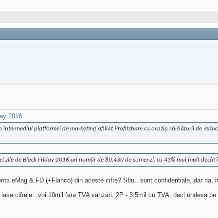
day 2016
n intermediul platformei de marketing afiliat Profitshare cu ocazia sărbătorii de red
e trei zile de Black Friday 2016 un număr de 80.430 de comenzi, cu 43% mai mult decât 
ta eMag & FD (+Flanco) din aceste cifre? Stiu.. sunt confidentiale, dar na, in
sa cifrele.. voi 10mil fara TVA vanzari, 2P - 3.5mil cu TVA, deci undeva pe 