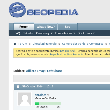
Forum
What's New?
Spy
FAQ
Calendar
Community
Forum Actions
Quick Links
Forum
Chestiuni generale
Comert electronic, e-Commerce
SeoPedia este o comunitate inchisă
incă din 2008
. Pentru a beneficia de un c
ajută la obținerea acestuia.
Regulile si politica Seopedia
. Primul post ar trebu
Subiect:
Afiliere Emag ProfitShare
14th October 2016,
12:15
enzoloco
Membru SeoPedia
Reputatie:
21