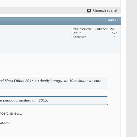
Răspunde cu citat
#4008
Data înscrierii
30th April 2008
Posturi
524
Putere Rep
40
uceri Black Friday 2016 au depășit pragul de 10 milioane de euro
în perioada similară din 2015.
cerc si eu...
acolo.