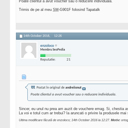
Poate clientul a avut voucher sau o reducere individuala.
Trimis de pe al meu
SM
-G901F folosind Tapatalk
14th October 2016,
12:26
enzoloco
Membru SeoPedia
Reputatie:
21
Postat în original de
andreiionut
Poate clientul a avut voucher sau o reducere individuala.
Sincer, eu unul nu prea am auzit de vouchere emag. Si, chestia as
La voi e totul cum ar trebui? Ia aruncati o privire la produsele ma
Ultima modificare făcută de enzoloco; 14th October 2016 la
12:27
.
Motiv:
ortog