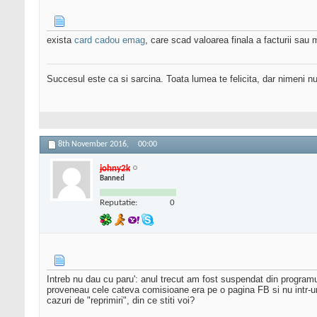
exista
card cadou emag
, care scad valoarea finala a facturii sau 
Succesul este ca si sarcina. Toata lumea te felicita, dar nimeni nu 
8th November 2016,
00:00
johny2k
Banned
Reputatie:
0
Intreb nu dau cu paru': anul trecut am fost suspendat din programu
proveneau cele cateva comisioane era pe o pagina FB si nu intr-un g
cazuri de "reprimiri", din ce stiti voi?