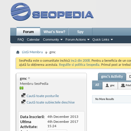
Forum
What's New?
Spy
FAQ
Calendar
Community
Forum Actions
Quick Links
Listă Membru
gmc
SeoPedia este o comunitate inchisă
incă din 2008
. Pentru a beneficia de un c
ajută la obținerea acestuia.
Regulile si politica Seopedia
. Primul post ar trebu
gmc's Activity
gmc
Membru SeoPedia
All
gmc
Prie
Caută toate posturile
No More Results
Caută toate subiectele deschise
Data înscrierii
4th December 2013
Ultima
4th December 2017
15:24
Activitate