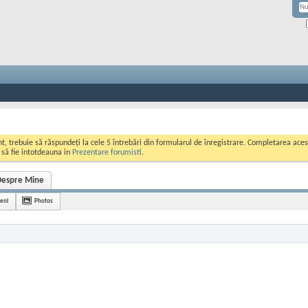
ont, trebuie să răspundeți la cele 5 întrebări din formularul de înregistrare. Completarea a
i să fie intotdeauna in
Prezentare forumisti
.
Despre Mine
teni
Photos