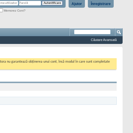
Ajutor
Înregistrare
Memorez Cont?
Căutare Avansată
cestora nu garantează obținerea unui cont, însă modul în care sunt completate