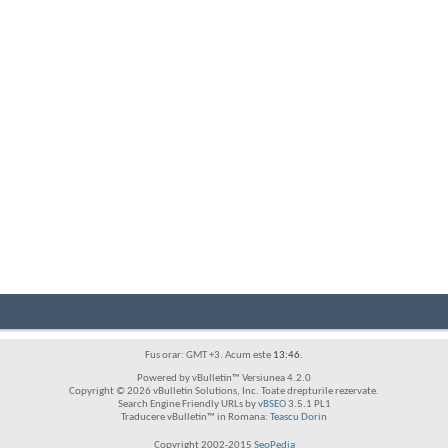
Fus orar: GMT +3. Acum este
13:46
.
Powered by vBulletin™ Versiunea 4.2.0
Copyright © 2026 vBulletin Solutions, Inc. Toate drepturile rezervate.
Search Engine Friendly URLs by
vBSEO
3.5.1 PL1
Traducere vBulletin™ in Romana:
Teascu Dorin
Copyright 2002-2015
SeoPedia