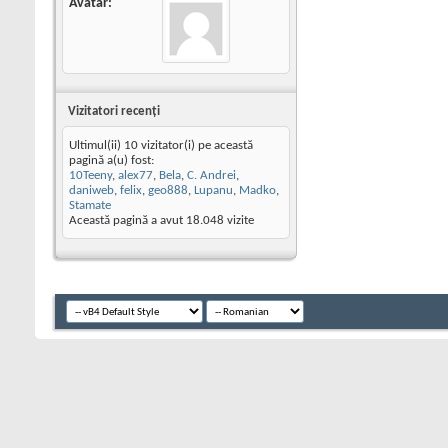
Avatar
Vizitatori recenţi
Ultimul(ii) 10 vizitator(i) pe această
pagină a(u) fost:
10Teeny
,
alex77
,
Bela
,
C. Andrei
,
daniweb
,
felix
,
geo888
,
Lupanu
,
Madko
,
Stamate
Această pagină a avut
18.048
vizite