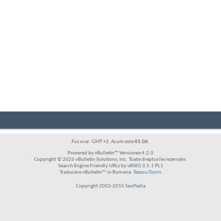
Fus orar: GMT +3. Acum este
01:06
.
Powered by vBulletin™ Versiunea 4.2.0
Copyright © 2026 vBulletin Solutions, Inc. Toate drepturile rezervate.
Search Engine Friendly URLs by
vBSEO
3.5.1 PL1
Traducere vBulletin™ in Romana:
Teascu Dorin
Copyright 2002-2015
SeoPedia