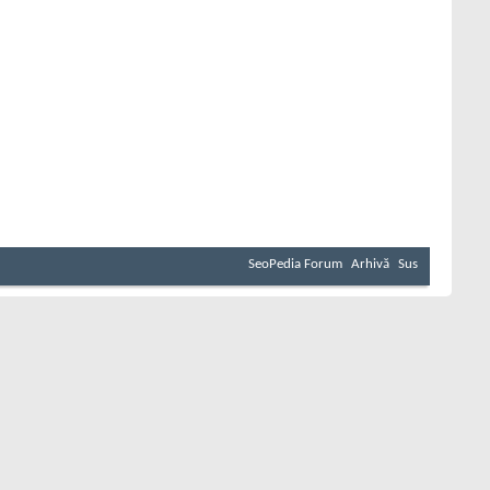
SeoPedia Forum
Arhivă
Sus