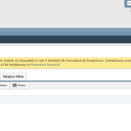
ont, trebuie să răspundeți la cele 5 întrebări din formularul de înregistrare. Completarea a
i să fie intotdeauna in
Prezentare forumisti
.
Despre Mine
rieteni
Photos