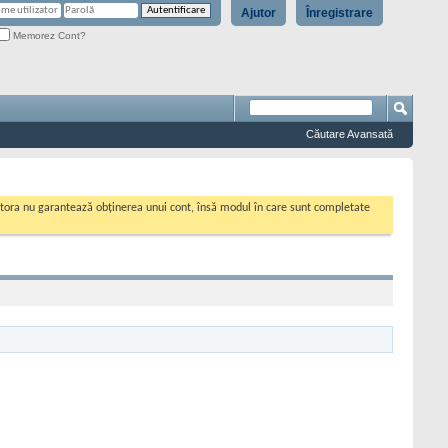
Ajutor
Înregistrare
Memorez Cont?
Căutare Avansată
cestora nu garantează obținerea unui cont, însă modul în care sunt completate