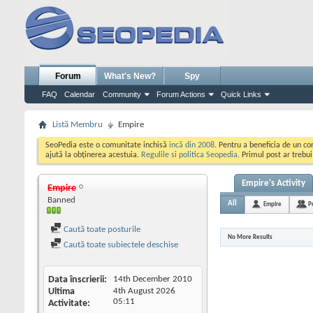
Forum
What's New?
Spy
FAQ
Calendar
Community
Forum Actions
Quick Links
Listă Membru
Empire
SeoPedia este o comunitate inchisă
incă din 2008
. Pentru a beneficia de un c
ajută la obținerea acestuia.
Regulile si politica Seopedia
. Primul post ar trebu
Empire's Activity
Empire
Banned
All
Empire
P
Caută toate posturile
No More Results
Caută toate subiectele deschise
Data înscrierii
14th December 2010
Ultima
4th August 2026
05:11
Activitate