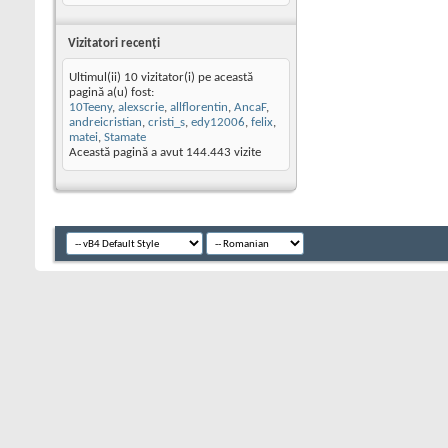
Vizitatori recenţi
Ultimul(ii) 10 vizitator(i) pe această
pagină a(u) fost:
10Teeny
,
alexscrie
,
allflorentin
,
AncaF
,
andreicristian
,
cristi_s
,
edy12006
,
felix
,
matei
,
Stamate
Această pagină a avut
144.443
vizite