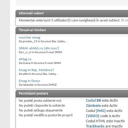
Informații subiect
Momentan este/sunt 3 utilizator(i) care navighează în acest subiect.
(0 m
Thread-uri Similare
voucher emag
De prodan_13 în forumul Bar, lobby...
SPAM: eMAG.ro (din nou!)
De c_n_m în forumul E-mail SPAM
eMag.ro
De Diana în forumul E-mail SPAM
Emag In Rep. Moldova?
De alfie în forumul Bar, lobby...
Emag In Dmoz
De Iskander în forumul DMOZ
Permisiuni postare
Nu puteţi
posta subiecte noi.
Codul BB
este
Activ
Nu puteţi
răspunde la subiecte
Zâmbete
este
Activ
Nu puteţi
adăuga ataşamente
Codul
[IMG]
este
Activ
Nu puteţi
modifica posturile proprii
[VIDEO]
code is
Activ
Codul HTML este
Inactiv
Trackbacks
are
Inactiv