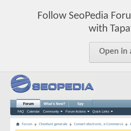
Follow SeoPedia For
with Tapa
Open in
Forum
What's New?
Spy
FAQ
Calendar
Community
Forum Actions
Quick Links
Forum
Chestiuni generale
Comert electronic, e-Commerce