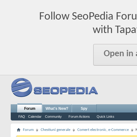
Follow SeoPedia For
with Tapa
Open in
Forum
What's New?
Spy
FAQ
Calendar
Community
Forum Actions
Quick Links
Forum
Chestiuni generale
Comert electronic, e-Commerce