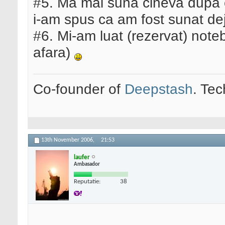
#5. Ma mai suna cineva dupa o
i-am spus ca am fost sunat de
#6. Mi-am luat (rezervat) note
afara)
Co-founder of
Deepstash
. Tec
13th November 2006,
21:53
laufer
Ambasador
Reputatie:
38