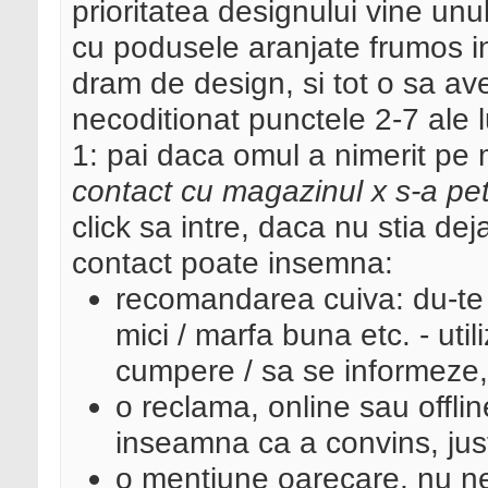
prioritatea designului vine unul
cu podusele aranjate frumos int
dram de design, si tot o sa ave
necoditionat punctele 2-7 ale lu
1: pai daca omul a nimerit pe
contact cu magazinul x s-a pet
click sa intre, daca nu stia de
contact poate insemna:
recomandarea cuiva: du-te b
mici / marfa buna etc. - uti
cumpere / sa se informeze,
o reclama, online sau offli
inseamna ca a convins, just
o mentiune oarecare, nu ne