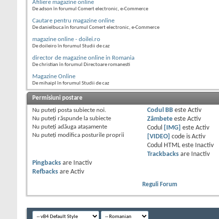
Afiliere magazine online
De adson în forumul Comert electronic, e-Commerce
Cautare pentru magazine online
De danielbuca în forumul Comert electronic, e-Commerce
magazine online - doilei.ro
De doileiro în forumul Studii de caz
director de magazine online in Romania
De christian în forumul Directoare romanesti
Magazine Online
De mihaipl în forumul Studii de caz
Permisiuni postare
Nu puteţi
posta subiecte noi.
Codul BB
este
Activ
Nu puteţi
răspunde la subiecte
Zâmbete
este
Activ
Nu puteţi
adăuga ataşamente
Codul
[IMG]
este
Activ
Nu puteţi
modifica posturile proprii
[VIDEO]
code is
Activ
Codul HTML este
Inactiv
Trackbacks
are
Inactiv
Pingbacks
are
Inactiv
Refbacks
are
Activ
Reguli Forum