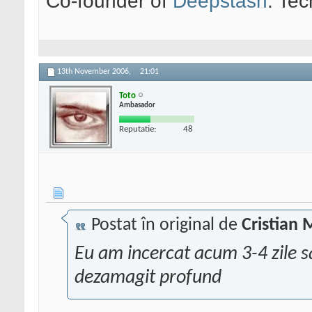
Co-founder of
Deepstash
. Tec
13th November 2006,
21:01
Toto
Ambasador
Reputatie:
48
Postat în original de
Cristian 
Eu am incercat acum 3-4 zile 
dezamagit profund