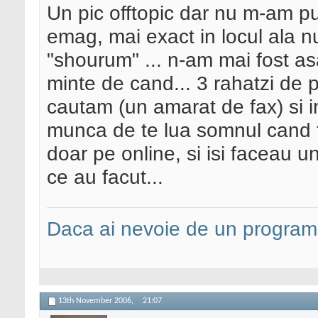
Un pic offtopic dar nu m-am put
emag, mai exact in locul ala nu
"shourum" ... n-am mai fost as
minte de cand... 3 rahatzi de
cautam (un amarat de fax) si i
munca de te lua somnul cand te
doar pe online, si isi faceau 
ce au facut...
Daca ai nevoie de un programa
13th November 2006,
21:07