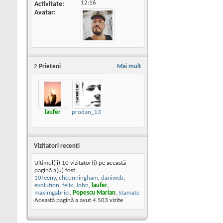
12:16
Activitate
Avatar
2
Prieteni
Mai mult
laufer
prodan_13
Vizitatori recenţi
Ultimul(ii) 10 vizitator(i) pe această
pagină a(u) fost:
10Teeny
,
chcunningham
,
daniweb
,
evolution
,
felix
,
John
,
laufer
,
maximgabriel
,
Popescu Marian
,
Stamate
Această pagină a avut
4.503
vizite