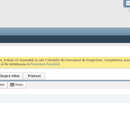
ont, trebuie să răspundeți la cele 5 întrebări din formularul de înregistrare. Completarea a
i să fie intotdeauna in
Prezentare forumisti
.
Despre Mine
Prieteni
teni
Photos