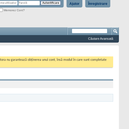
Ajutor
Înregistrare
Memorez Cont?
Căutare Avansată
cestora nu garantează obținerea unui cont, însă modul în care sunt completate