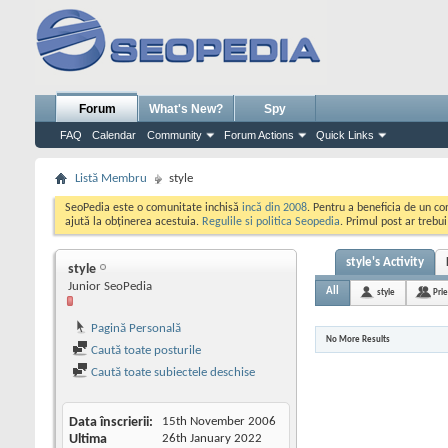
Forum
What's New?
Spy
FAQ
Calendar
Community
Forum Actions
Quick Links
Listă Membru
style
SeoPedia este o comunitate inchisă
incă din 2008
. Pentru a beneficia de un c
ajută la obținerea acestuia.
Regulile si politica Seopedia
. Primul post ar trebu
style's Activity
style
Junior SeoPedia
All
style
Prie
Pagină Personală
No More Results
Caută toate posturile
Caută toate subiectele deschise
Data înscrierii
15th November 2006
Ultima
26th January 2022