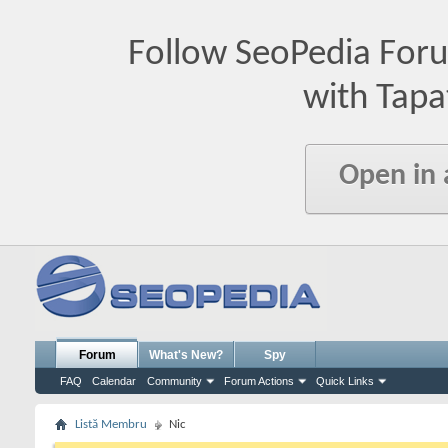
Follow SeoPedia For
with Tapa
Open in
Forum
What's New?
Spy
FAQ
Calendar
Community
Forum Actions
Quick Links
Listă Membru
Nic