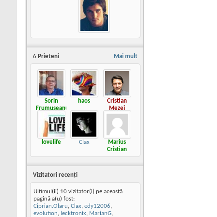
6
Prieteni
Mai mult
Sorin
haos
Cristian
Frumuseanu
Mezei
lovelife
Clax
Marius
Cristian
Vizitatori recenţi
Ultimul(ii) 10 vizitator(i) pe această
pagină a(u) fost:
Ciprian.Olaru
,
Clax
,
edy12006
,
evolution
,
lecktronix
,
MarianG
,