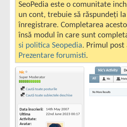
SeoPedia este o comunitate inc
un cont, trebuie să răspundeți la
înregistrare. Completarea acesto
însă modul în care sunt completa
si politica Seopedia
. Primul post 
Prezentare forumisti
.
Nic's Activity
D
Nic
Super Moderator
All
Nic
Priet
Caută toate posturile
No More Results
Caută toate subiectele deschise
Data înscrierii
14th May 2007
Ultima
22nd June 2023
00:17
Activitate
Avatar