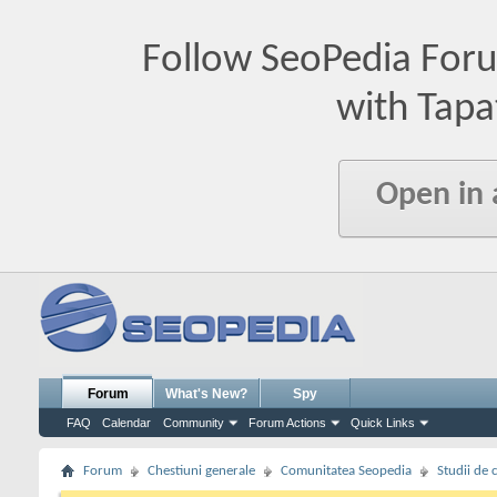
Follow SeoPedia For
with Tapa
Open in
Forum
What's New?
Spy
FAQ
Calendar
Community
Forum Actions
Quick Links
Forum
Chestiuni generale
Comunitatea Seopedia
Studii de 