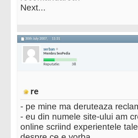
Next...
30th July 2007,
11:31
serban
Membru SeoPedia
Reputatie:
38
re
- pe mine ma deruteaza reclam
- eu din numele site-ului am c
online scriind experientele tal
despre ce e vorba