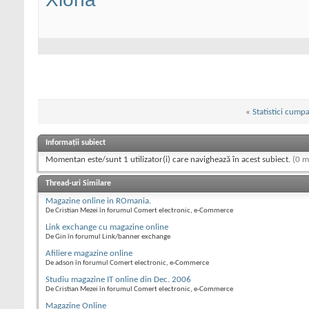
«
Statistici cumpa
Informații subiect
Momentan este/sunt 1 utilizator(i) care navighează în acest subiect.
(0 m
Thread-uri Similare
Magazine online in ROmania.
De Cristian Mezei în forumul Comert electronic, e-Commerce
Link exchange cu magazine online
De Gin în forumul Link/banner exchange
Afiliere magazine online
De adson în forumul Comert electronic, e-Commerce
Studiu magazine IT online din Dec. 2006
De Cristian Mezei în forumul Comert electronic, e-Commerce
Magazine Online