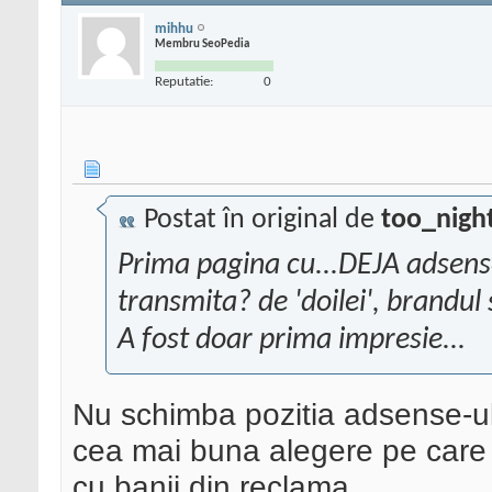
mihhu
Membru SeoPedia
Reputatie:
0
Postat în original de
too_nigh
Prima pagina cu...DEJA adsense
transmita? de 'doilei', brandul 
A fost doar prima impresie...
Nu schimba pozitia adsense-ulu
cea mai buna alegere pe care a
cu banii din reclama.