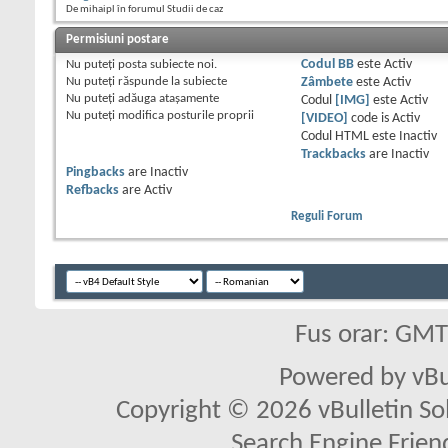
De mihaipl în forumul Studii de caz
Permisiuni postare
Nu puteţi
posta subiecte noi.
Codul BB
este
Activ
Nu puteţi
răspunde la subiecte
Zâmbete
este
Activ
Nu puteţi
adăuga ataşamente
Codul
[IMG]
este
Activ
Nu puteţi
modifica posturile proprii
[VIDEO]
code is
Activ
Codul HTML este
Inactiv
Trackbacks
are
Inactiv
Pingbacks
are
Inactiv
Refbacks
are
Activ
Reguli Forum
Fus orar: GM
Powered by vBu
Copyright © 2026 vBulletin Solu
Search Engine Frien