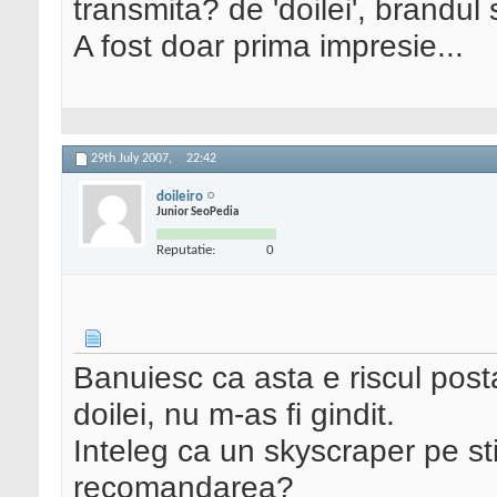
transmita? de 'doilei', brandul 
A fost doar prima impresie...
29th July 2007,
22:42
doileiro
Junior SeoPedia
Reputatie:
0
Banuiesc ca asta e riscul posta
doilei, nu m-as fi gindit.
Inteleg ca un skyscraper pe sti
recomandarea?