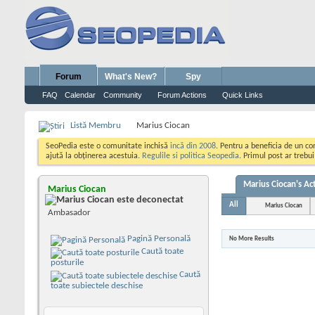
Forum
What's New?
Spy
FAQ
Calendar
Community
Forum Actions
Quick Links
Listă Membru
Marius Ciocan
SeoPedia este o comunitate inchisă
incă din 2008
. Pentru a beneficia de un c
ajută la obținerea acestuia.
Regulile si politica Seopedia
. Primul post ar trebu
Marius Ciocan's Act
Marius Ciocan
All
Marius Ciocan
Ambasador
Pagină Personală
No More Results
Caută toate
posturile
Caută
toate subiectele deschise