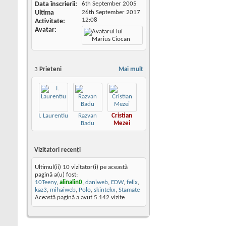
Data înscrierii
6th September 2005
Ultima
26th September 2017
12:08
Activitate
Avatar
3
Prieteni
Mai mult
I. Laurentiu
Razvan
Cristian
Badu
Mezei
Vizitatori recenţi
Ultimul(ii) 10 vizitator(i) pe această
pagină a(u) fost:
10Teeny
,
alinalin0
,
daniweb
,
EDW
,
felix
,
kaz3
,
mihaiweb
,
Polo
,
skintekx
,
Stamate
Această pagină a avut
5.142
vizite