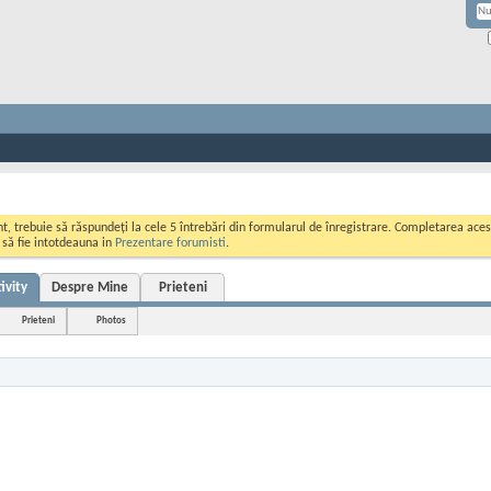
ont, trebuie să răspundeți la cele 5 întrebări din formularul de înregistrare. Completarea a
i să fie intotdeauna in
Prezentare forumisti
.
ivity
Despre Mine
Prieteni
Prieteni
Photos