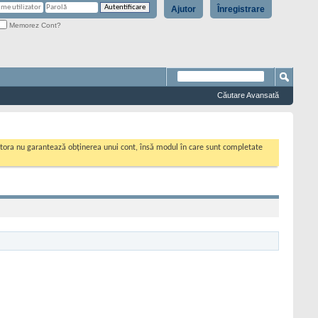
Ajutor
Înregistrare
Memorez Cont?
Căutare Avansată
cestora nu garantează obținerea unui cont, însă modul în care sunt completate