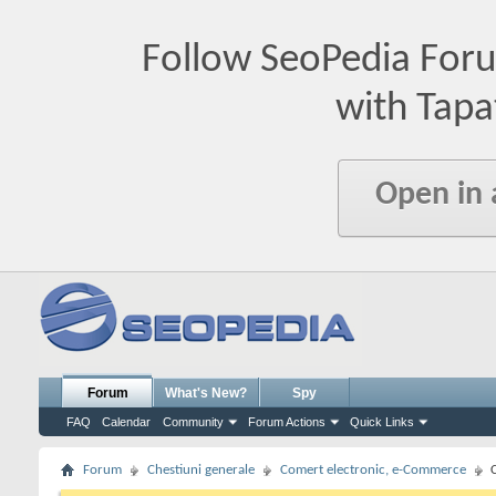
Follow SeoPedia For
with Tapa
Open in
Forum
What's New?
Spy
FAQ
Calendar
Community
Forum Actions
Quick Links
Forum
Chestiuni generale
Comert electronic, e-Commerce