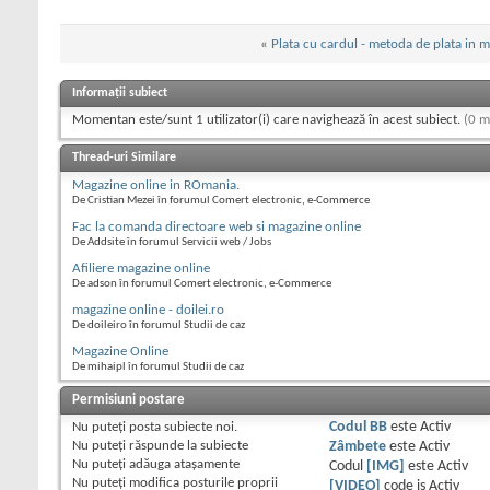
«
Plata cu cardul - metoda de plata in m
Informații subiect
Momentan este/sunt 1 utilizator(i) care navighează în acest subiect.
(0 m
Thread-uri Similare
Magazine online in ROmania.
De Cristian Mezei în forumul Comert electronic, e-Commerce
Fac la comanda directoare web si magazine online
De Addsite în forumul Servicii web / Jobs
Afiliere magazine online
De adson în forumul Comert electronic, e-Commerce
magazine online - doilei.ro
De doileiro în forumul Studii de caz
Magazine Online
De mihaipl în forumul Studii de caz
Permisiuni postare
Nu puteţi
posta subiecte noi.
Codul BB
este
Activ
Nu puteţi
răspunde la subiecte
Zâmbete
este
Activ
Nu puteţi
adăuga ataşamente
Codul
[IMG]
este
Activ
Nu puteţi
modifica posturile proprii
[VIDEO]
code is
Activ