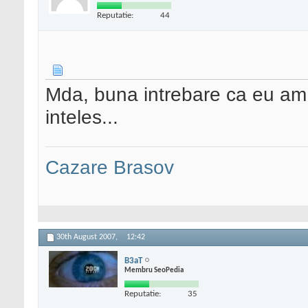
Reputatie:
44
Mda, buna intrebare ca eu am
inteles...
Cazare Brasov
30th August 2007,
12:42
B3aT
Membru SeoPedia
Reputatie:
35