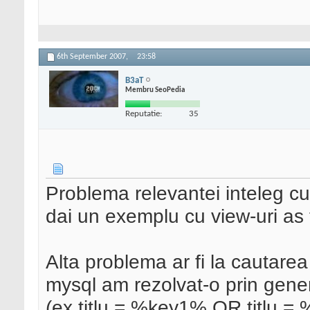
6th September 2007,
23:58
B3aT
Membru SeoPedia
Reputatie:
35
Problema relevantei inteleg c
dai un exemplu cu view-uri as 
Alta problema ar fi la cautarea
mysql am rezolvat-o prin gener
(ex titlu = %key1% OR titlu = 