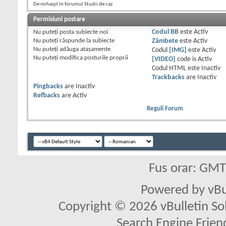
De mihaipl în forumul Studii de caz
Permisiuni postare
Nu puteţi
posta subiecte noi.
Codul BB
este
Activ
Nu puteţi
răspunde la subiecte
Zâmbete
este
Activ
Nu puteţi
adăuga ataşamente
Codul
[IMG]
este
Activ
Nu puteţi
modifica posturile proprii
[VIDEO]
code is
Activ
Codul HTML este
Inactiv
Trackbacks
are
Inactiv
Pingbacks
are
Inactiv
Refbacks
are
Activ
Reguli Forum
Fus orar: GM
Powered by vBu
Copyright © 2026 vBulletin Solu
Search Engine Frien