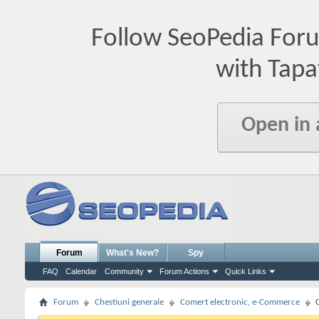
Follow SeoPedia For
with Tapa
Open in
Forum
What's New?
Spy
FAQ
Calendar
Community
Forum Actions
Quick Links
Forum
Chestiuni generale
Comert electronic, e-Commerce