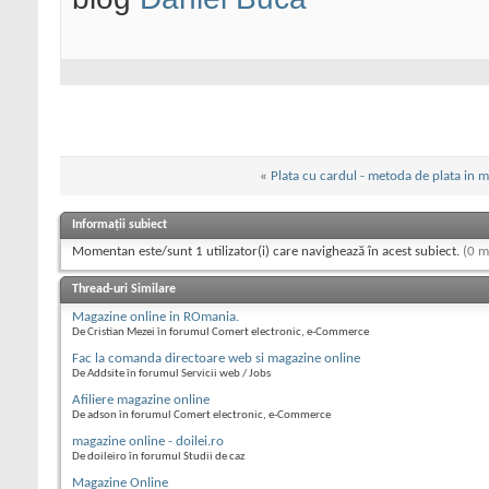
«
Plata cu cardul - metoda de plata in m
Informații subiect
Momentan este/sunt 1 utilizator(i) care navighează în acest subiect.
(0 m
Thread-uri Similare
Magazine online in ROmania.
De Cristian Mezei în forumul Comert electronic, e-Commerce
Fac la comanda directoare web si magazine online
De Addsite în forumul Servicii web / Jobs
Afiliere magazine online
De adson în forumul Comert electronic, e-Commerce
magazine online - doilei.ro
De doileiro în forumul Studii de caz
Magazine Online