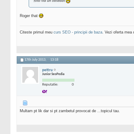
*foto via un obsedat
Roger that
Citeste primul meu
curs SEO - principii de baza
. Vezi oferta mea
17th July 2013,
13:18
pettru
Junior SeoPedia
Reputatie:
0
Multam pt lik dar si pt zambetul provocat de ...topicul tau.