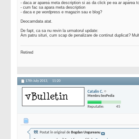
- daca ar aparea meta description si as da click pe ea ar aparea t
- cum fac sa apara meta description
- daca e pe wordpress e magazin sau e blog?
Deocamdata atat.
De fapt, ca sa nu revin la urmatorul update:
Am patru situri, cum scap de penalizare de continut duplicat? Mu
Retired
17th July 2013,
11:20
Catalin C.
Membru SeoPedia
Reputatie:
45
Postat în original de
Bogdan Ungureanu