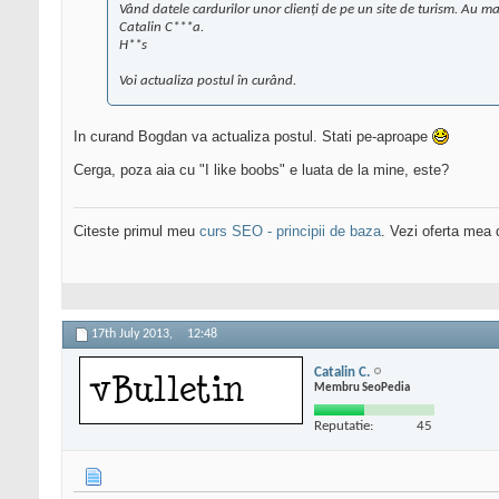
Vând datele cardurilor unor clienți de pe un site de turism. Au m
Catalin C***a.
H**s
Voi actualiza postul în curând.
In curand Bogdan va actualiza postul. Stati pe-aproape
Cerga, poza aia cu "I like boobs" e luata de la mine, este?
Citeste primul meu
curs SEO - principii de baza
. Vezi oferta mea
17th July 2013,
12:48
Catalin C.
Membru SeoPedia
Reputatie:
45