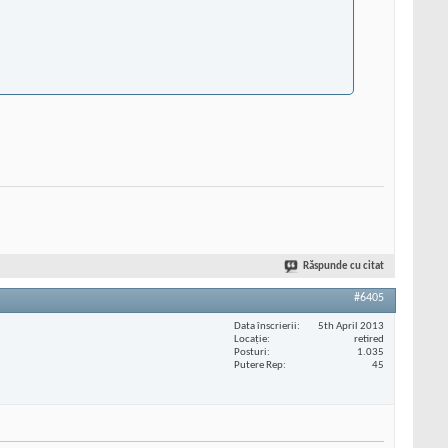
Răspunde cu citat
#6405
Data înscrierii
5th April 2013
Locaţie
retired
Posturi
1.035
Putere Rep
45