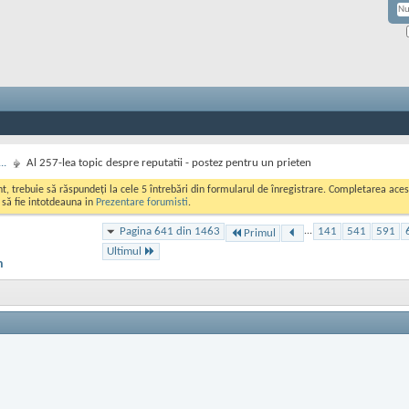
..
Al 257-lea topic despre reputatii - postez pentru un prieten
ont, trebuie să răspundeți la cele 5 întrebări din formularul de înregistrare. Completarea a
i să fie intotdeauna in
Prezentare forumisti
.
Pagina 641 din 1463
...
141
541
591
Primul
Ultimul
n