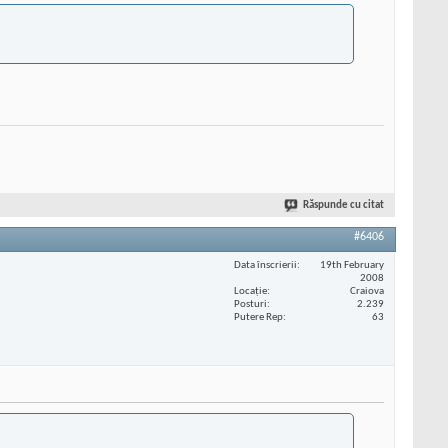
Răspunde cu citat
#6406
Data înscrierii
19th February
2008
Locaţie
Craiova
Posturi
2.239
Putere Rep
63