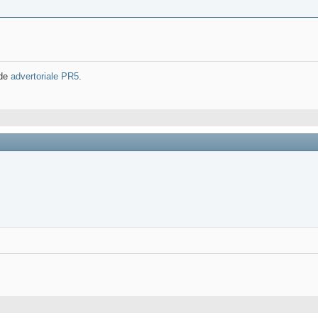
 de
advertoriale PR5
.