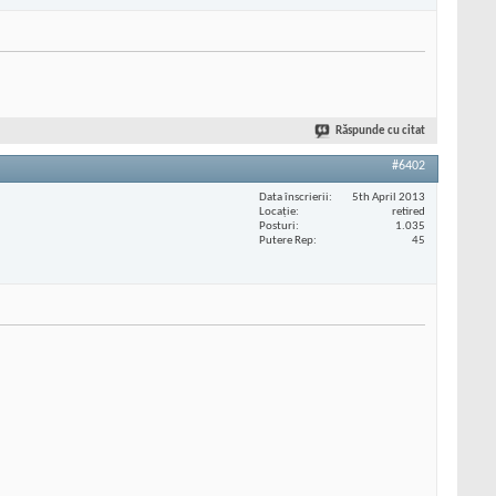
Răspunde cu citat
#6402
Data înscrierii
5th April 2013
Locaţie
retired
Posturi
1.035
Putere Rep
45