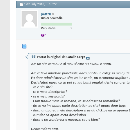
17th July 2013,
13:22
pettru
Junior SeoPedia
Reputatie:
0
Postat în original de
Catalin Cerga
Am un site care nu e al meu si care nu e unul e patru.
Am cateva intrebari punctuale, daca paote un coleg sa ma ajute 
Eu doar administrez un site, ca 3 e copie, nu e continut duplicat,
Deci sfaturi moca ca sa pot sa iau banii omului, desi e conurent
- ce e ala site?
- ce e meta description?
- ce e meta keywords?
- Cum traduc meta in romana, ca se adreseaza romanilor?
- de ce nu imi apare meta description pe site? apare doar tags
- daca ar aparea meta description si as da click pe ea ar aparea t
- cum fac sa apara meta description
- daca e pe wordpress e magazin sau e blog?
Deocamdata atat.