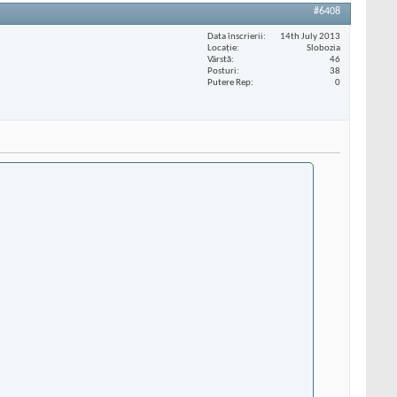
#6408
Data înscrierii
14th July 2013
Locaţie
Slobozia
Vârstă
46
Posturi
38
Putere Rep
0