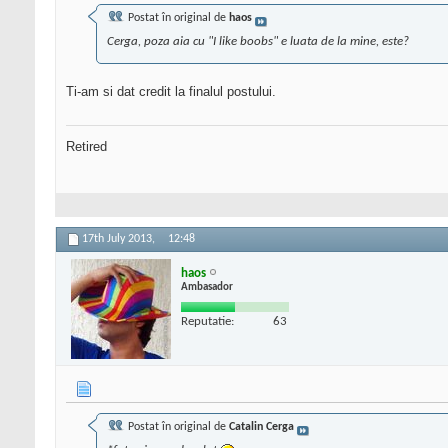
Postat în original de
haos
Cerga, poza aia cu "I like boobs" e luata de la mine, este?
Ti-am si dat credit la finalul postului.
Retired
17th July 2013,
12:48
haos
Ambasador
Reputatie:
63
Postat în original de
Catalin Cerga