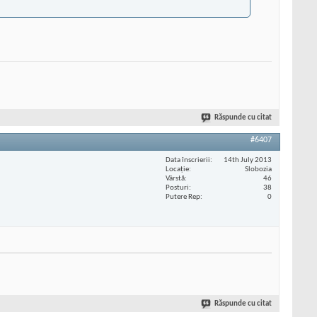
Răspunde cu citat
#6407
Data înscrierii
14th July 2013
Locaţie
Slobozia
Vârstă
46
Posturi
38
Putere Rep
0
Răspunde cu citat