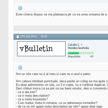
Este cineva dispus sa ma plateasca ptr ca va avea onoarea de a po
17th July 2013,
10:58
Catalin C.
Membru SeoPedia
Reputatie:
45
Am un site care nu e al meu si care nu e unul e patru.
Am cateva intrebari punctuale, daca paote un coleg sa ma ajute 
Eu doar administrez un site, ca 3 e copie, nu e continut duplicat, 
Deci sfaturi moca ca sa pot sa iau banii omului, desi e conurenta 
- ce e ala site?
- ce e meta description?
- ce e meta keywords?
- Cum traduc meta in romana, ca se adreseaza romanilor?
- de ce nu imi apare meta description pe site? apare doar tags