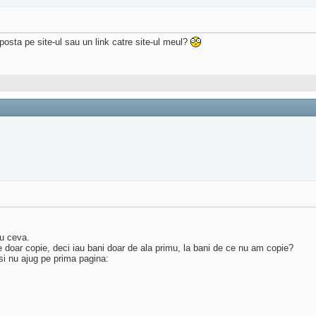
sta pe site-ul sau un link catre site-ul meul?
cu ceva.
e doar copie, deci iau bani doar de ala primu, la bani de ce nu am copie?
si nu ajug pe prima pagina: