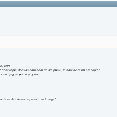
cu ceva.
 e doar copie, deci iau bani doar de ala primu, la bani de ce nu am copie?
a si nu ajug pe prima pagina:
oate cu descrierea respectiva, ca la tags?