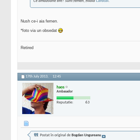
Ce amazoane bre? Sunt femen, filiala
Caracal
.
Nush ce-i aia femen.
*foto via un obsedat
Retired
17th July 2013,
12:45
haos
Ambasador
Reputatie:
63
Postat în original de
Bogdan Ungureanu