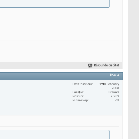
Răspunde cu citat
#6404
Data înscrierii
19th February
2008
Locaţie
Craiova
Posturi
2.239
Putere Rep
63