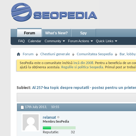
Forum
What's New?
Spy
FAQ
Calendar
Community
Forum Actions
Quick Links
Forum
Chestiuni generale
Comunitatea Seopedia
Bar, lobby.
SeoPedia este o comunitate inchisă
incă din 2008
. Pentru a beneficia de un c
ajută la obținerea acestuia.
Regulile si politica Seopedia
. Primul post ar trebu
Subiect:
Al 257-lea topic despre reputatii - postez pentru un priete
17th July 2013,
10:55
relansat
Membru SeoPedia
Reputatie:
32