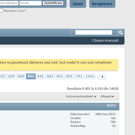
Ajutor
Înregistrare
Memorez Cont?
Căutare Avansată
cestora nu garantează obținerea unui cont, însă modul în care sunt completate
631
639
640
641
642
643
651
691
741
1141
...
Rezultate 6.401 la 6.410 din 14626
Instrumente subiect
Afișează
#6401
Data înscrierii
18th July 2011
Locaţie
Iasi
Posturi
780
Putere Rep
32