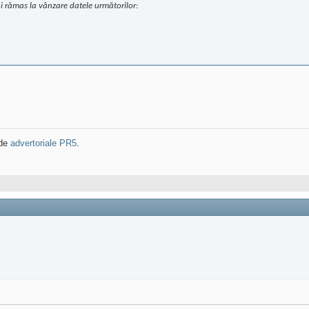
ai rămas la vânzare datele următorilor:
 de
advertoriale PR5
.