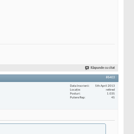
Răspunde cu citat
#6403
Data înscrierii
5th April 2013
Locaţie
retired
Posturi
1.035
Putere Rep
45