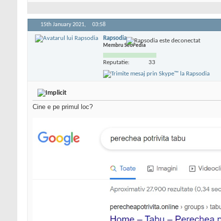
15th January 2021,
03:58
Rapsodia
Membru SeoPedia
Reputatie:
33
Cine e pe primul loc?