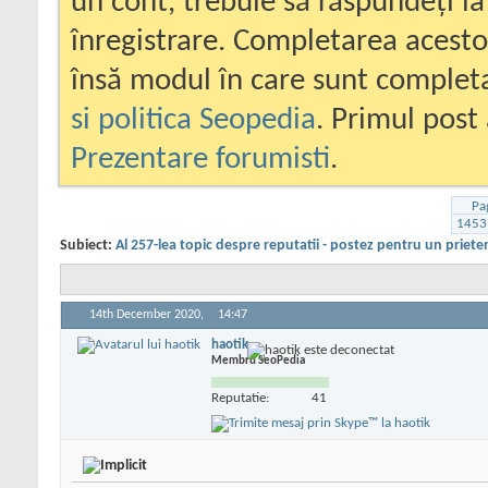
un cont, trebuie să răspundeți la
înregistrare. Completarea acesto
însă modul în care sunt completa
si politica Seopedia
. Primul post 
Prezentare forumisti
.
Pa
1453
Subiect:
Al 257-lea topic despre reputatii - postez pentru un priete
14th December 2020,
14:47
haotik
Membru SeoPedia
Reputatie:
41