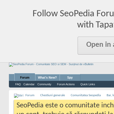
Follow SeoPedia For
with Tapa
Open in
Forum
What's New?
Spy
FAQ
Calendar
Community
Forum Actions
Quick Links
Forum
Chestiuni generale
Comunitatea Seopedia
Bar, l
SeoPedia este o comunitate inc