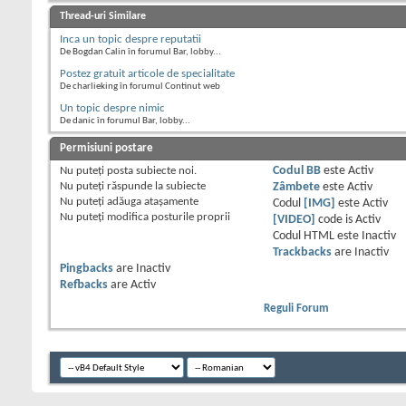
Thread-uri Similare
Inca un topic despre reputatii
De Bogdan Calin în forumul Bar, lobby...
Postez gratuit articole de specialitate
De charlieking în forumul Continut web
Un topic despre nimic
De danic în forumul Bar, lobby...
Permisiuni postare
Nu puteţi
posta subiecte noi.
Codul BB
este
Activ
Nu puteţi
răspunde la subiecte
Zâmbete
este
Activ
Nu puteţi
adăuga ataşamente
Codul
[IMG]
este
Activ
Nu puteţi
modifica posturile proprii
[VIDEO]
code is
Activ
Codul HTML este
Inactiv
Trackbacks
are
Inactiv
Pingbacks
are
Inactiv
Refbacks
are
Activ
Reguli Forum