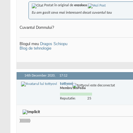
Postat în original de
enzoloco
Eu am gasit ceva mai interesant decat cuvantul tau
Cuvantul Domnului?
Blogul meu
Dragos Schiopu
Blog de tehnologie
14th December 2020,
17:12
tottyovi
Membru SeoPedia
Reputatie:
25
)))))))))