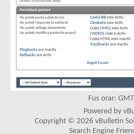
De danic în forumul Bar, lobby...
Permisiuni postare
Nu puteţi
posta subiecte noi.
Codul BB
este
Activ
Nu puteţi
răspunde la subiecte
Zâmbete
este
Activ
Nu puteţi
adăuga ataşamente
Codul
[IMG]
este
Activ
Nu puteţi
modifica posturile proprii
[VIDEO]
code is
Activ
Codul HTML este
Inactiv
Trackbacks
are
Inactiv
Pingbacks
are
Inactiv
Refbacks
are
Activ
Reguli Forum
Fus orar: GM
Powered by vBu
Copyright © 2026 vBulletin Solu
Search Engine Frien