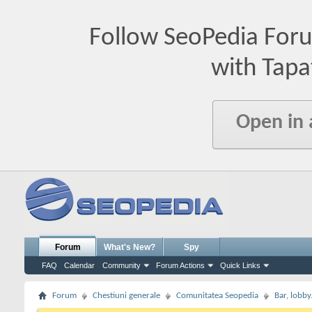
Follow SeoPedia For
with Tapa
Open in
Forum
What's New?
Spy
FAQ
Calendar
Community
Forum Actions
Quick Links
Forum
Chestiuni generale
Comunitatea Seopedia
Bar, lobby.