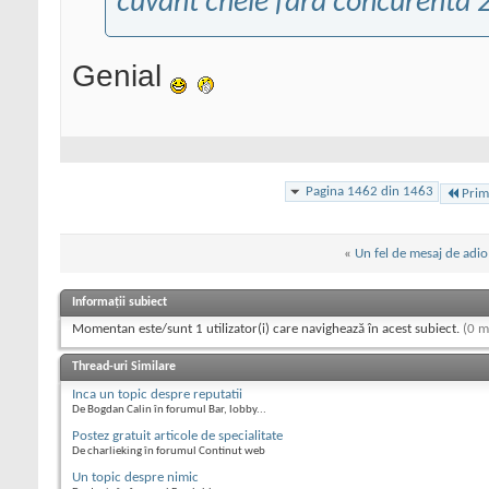
cuvant cheie fara concurenta 
Genial
Pagina 1462 din 1463
Prim
«
Un fel de mesaj de adio
Informații subiect
Momentan este/sunt 1 utilizator(i) care navighează în acest subiect.
(0 m
Thread-uri Similare
Inca un topic despre reputatii
De Bogdan Calin în forumul Bar, lobby...
Postez gratuit articole de specialitate
De charlieking în forumul Continut web
Un topic despre nimic