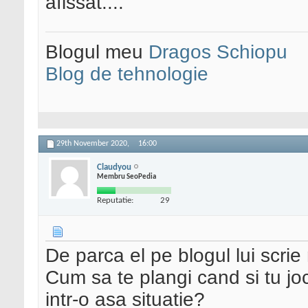
afissat....
Blogul meu
Dragos Schiopu
Blog de tehnologie
29th November 2020,
16:00
Claudyou
Membru SeoPedia
Reputatie:
29
De parca el pe blogul lui scri
Cum sa te plangi cand si tu jo
intr-o asa situatie?