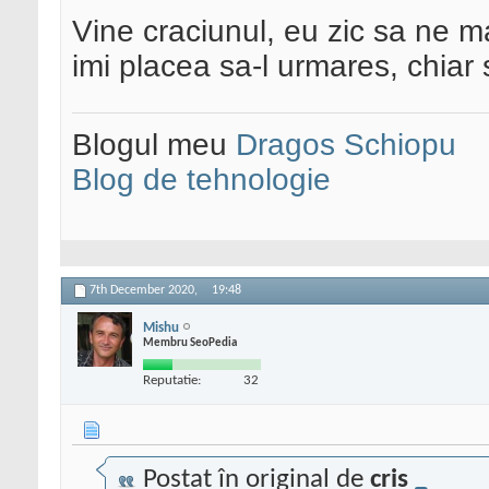
Vine craciunul, eu zic sa ne m
imi placea sa-l urmares, chiar 
Blogul meu
Dragos Schiopu
Blog de tehnologie
7th December 2020,
19:48
Mishu
Membru SeoPedia
Reputatie:
32
Postat în original de
cris