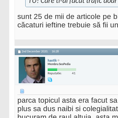
TU! Care ti-ai facut trafic doar 
sunt 25 de mii de articole pe bl
căcaturi ieftine trebuie să fii u
2nd December 2020,
16:28
haotik
Membru SeoPedia
Reputatie:
41
parca topicul asta era facut sa
plus sa dus naibi si colegiali
bucuram de raul altuia, asta mi