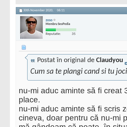
30th November 2020,
06:11
zoso
Membru SeoPedia
Reputatie:
35
Postat în original de
Claudyou
Cum sa te plangi cand si tu joc
nu-mi aduc aminte să fi creat 
place.
nu-mi aduc aminte să fi scris z
cineva, doar pentru că nu-mi p
mă gândeam că poate, în situaț