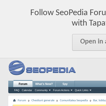
Follow SeoPedia For
with Tapa
Open in
Forum
What's New?
Spy
FAQ
Calendar
Community
Forum Actions
Quick Links
Forum
Chestiuni generale
Comunitatea Seopedia
Bar, lobby.