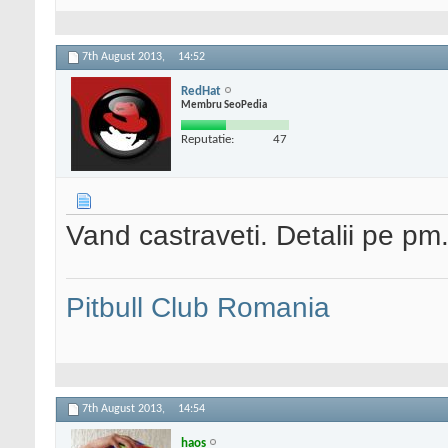
7th August 2013,
14:52
RedHat
Membru SeoPedia
Reputatie:
47
Vand castraveti. Detalii pe pm
Pitbull Club Romania
7th August 2013,
14:54
haos