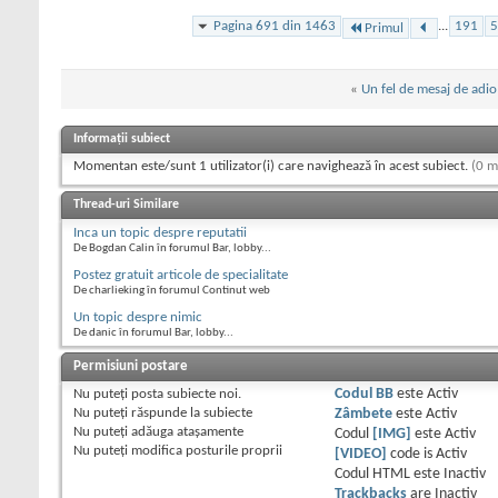
Pagina 691 din 1463
...
191
5
Primul
«
Un fel de mesaj de adio
Informații subiect
Momentan este/sunt 1 utilizator(i) care navighează în acest subiect.
(0 m
Thread-uri Similare
Inca un topic despre reputatii
De Bogdan Calin în forumul Bar, lobby...
Postez gratuit articole de specialitate
De charlieking în forumul Continut web
Un topic despre nimic
De danic în forumul Bar, lobby...
Permisiuni postare
Nu puteţi
posta subiecte noi.
Codul BB
este
Activ
Nu puteţi
răspunde la subiecte
Zâmbete
este
Activ
Nu puteţi
adăuga ataşamente
Codul
[IMG]
este
Activ
Nu puteţi
modifica posturile proprii
[VIDEO]
code is
Activ
Codul HTML este
Inactiv
Trackbacks
are
Inactiv