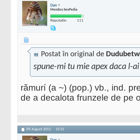
Dan
Membru SeoPedia
Reputatie:
111
Postat în original de
Dudubetw
spune-mi tu mie apex daca l-a
rămurí (a ~) (pop.) vb., ind. p
de a decalota frunzele de pe 
7th August 2013,
15:32