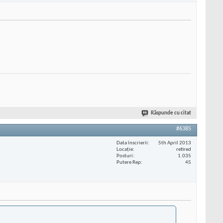
Răspunde cu citat
#6385
Data înscrierii
5th April 2013
Locaţie
retired
Posturi
1.035
Putere Rep
45