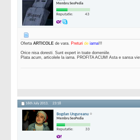
Membru SeoPedia
Reputatie:
43
Oferta
ARTICOLE
de vara.
Preturi
de
iarna
!!!
Orice nisa doresti. Sunt expert in toate domeniile.
Plata acum, articolele la iarna. PROFITA ACUM! Asta e sansa vieti
16th July 2013,
23:18
Bogdan Ungureanu
Membru SeoPedia
Reputatie:
33