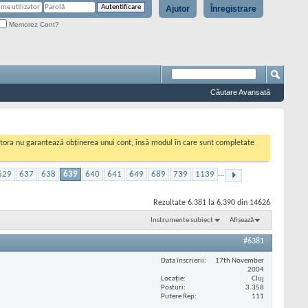
Ajutor
Înregistrare
Memorez Cont?
Căutare Avansată
cestora nu garantează obținerea unui cont, însă modul în care sunt completate
629
637
638
639
640
641
649
689
739
1139
...
Rezultate 6.381 la 6.390 din 14626
Instrumente subiect
Afișează
#6381
Data înscrierii
17th November
2004
Locaţie
Cluj
Posturi
3.358
Putere Rep
111