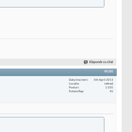
Răspunde cu citat
#6386
Data înscrierii
5th April 2013
Locaţie
retired
Posturi
1.035
Putere Rep
45