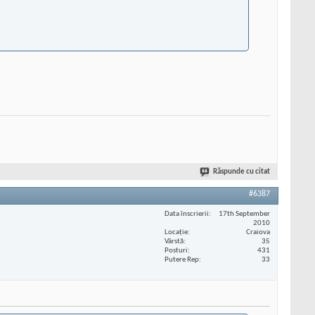
Răspunde cu citat
#6387
Data înscrierii
17th September
2010
Locaţie
Craiova
Vârstă
35
Posturi
431
Putere Rep
33