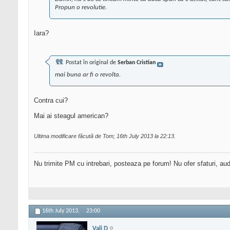
Propun o revolutie.
Iara?
Postat în original de
Serban Cristian
mai buna ar fi o revolta.
Contra cui?
Mai ai steagul american?
Ultima modificare făcută de Tom; 16th July 2013 la
22:13
.
Nu trimite PM cu intrebari, posteaza pe forum! Nu ofer sfaturi, au
16th July 2013,
23:00
Vali D