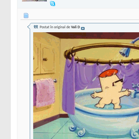
Postat în original de
Vali D