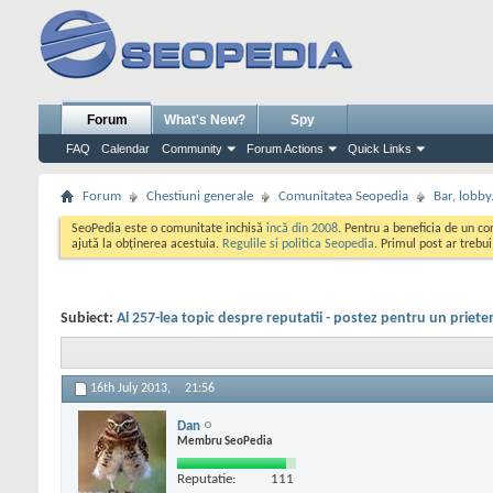
Forum
What's New?
Spy
FAQ
Calendar
Community
Forum Actions
Quick Links
Forum
Chestiuni generale
Comunitatea Seopedia
Bar, lobby.
SeoPedia este o comunitate inchisă
incă din 2008
. Pentru a beneficia de un c
ajută la obținerea acestuia.
Regulile si politica Seopedia
. Primul post ar trebu
Subiect:
Al 257-lea topic despre reputatii - postez pentru un priete
16th July 2013,
21:56
Dan
Membru SeoPedia
Reputatie:
111