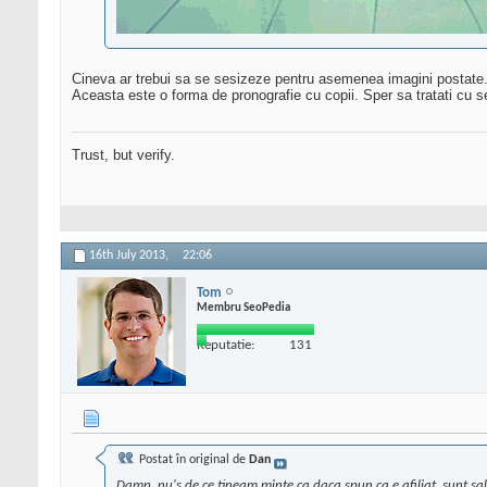
Cineva ar trebui sa se sesizeze pentru asemenea imagini postate
Aceasta este o forma de pronografie cu copii. Sper sa tratati cu se
Trust, but verify.
16th July 2013,
22:06
Tom
Membru SeoPedia
Reputatie:
131
Postat în original de
Dan
Damn, nu's de ce tineam minte ca daca spun ca e afiliat, sunt sal