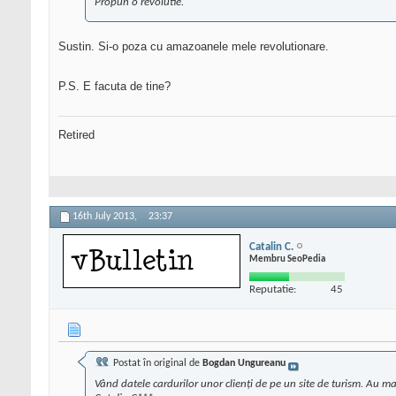
Propun o revolutie.
Sustin. Si-o poza cu amazoanele mele revolutionare.
P.S. E facuta de tine?
Retired
16th July 2013,
23:37
Catalin C.
Membru SeoPedia
Reputatie:
45
Postat în original de
Bogdan Ungureanu
Vând datele cardurilor unor clienți de pe un site de turism. Au m