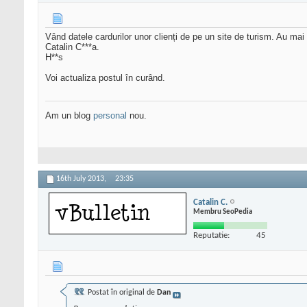
Vând datele cardurilor unor clienți de pe un site de turism. Au mai
Catalin C***a.
H**s
Voi actualiza postul în curând.
Am un blog
personal
nou.
16th July 2013,
23:35
Catalin C.
Membru SeoPedia
Reputatie:
45
Postat în original de
Dan