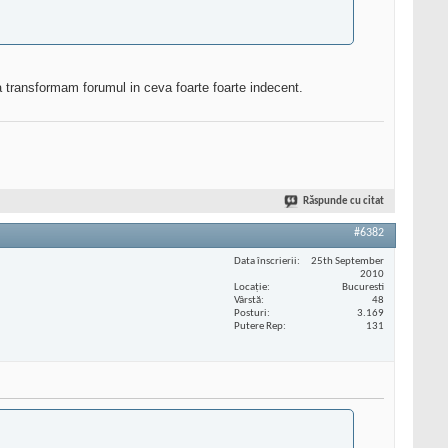
 a transformam forumul in ceva foarte foarte indecent.
Răspunde cu citat
#6382
Data înscrierii
25th September
2010
Locaţie
Bucuresti
Vârstă
48
Posturi
3.169
Putere Rep
131