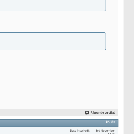
Răspunde cu citat
#6383
Data înscrierii
3rd November