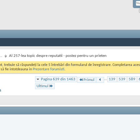
..
Al 257-lea topic despre reputatii - postez pentru un prieten
ont, trebuie să răspundeți la cele 5 întrebări din formularul de înregistrare. Completarea a
i să fie intotdeauna in
Prezentare forumisti
.
Pagina 639 din 1463
...
139
539
589
Primul
Ultimul
n