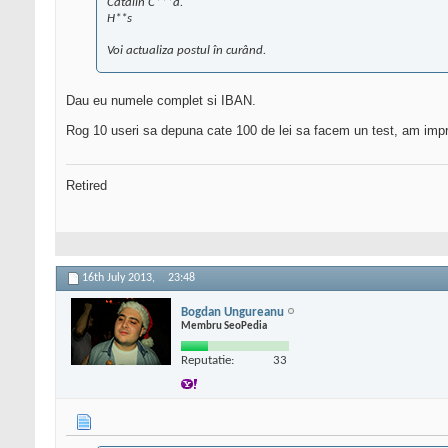
Catalin C***a.
H**s
Voi actualiza postul în curând.
Dau eu numele complet si IBAN.
Rog 10 useri sa depuna cate 100 de lei sa facem un test, am impre
Retired
16th July 2013,
23:48
Bogdan Ungureanu
Membru SeoPedia
Reputatie:
33