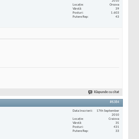
2010
Locaţie
Orsova
Vârstă
39
Posturi
1.603
Putere Rep
43
Răspunde cu citat
#6384
Data înscrierii
17th September
2010
Locaţie
Craiova
Vârstă
35
Posturi
431
Putere Rep
33