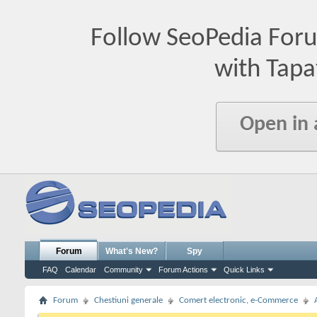
Follow SeoPedia For
with Tapa
Open in
Forum
What's New?
Spy
FAQ
Calendar
Community
Forum Actions
Quick Links
Forum
Chestiuni generale
Comert electronic, e-Commerce