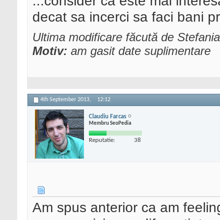
...consider ca este mai interes
decat sa incerci sa faci bani pri
Ultima modificare făcută de Stefani
Motiv:
am gasit date suplimentare
4th September 2013,
12:12
Claudiu Farcas
Membru SeoPedia
Reputatie:
38
Am spus anterior ca am feelingu