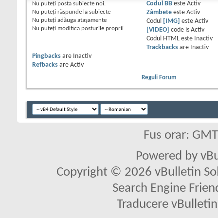
Nu puteţi
posta subiecte noi.
Codul BB
este
Activ
Nu puteţi
răspunde la subiecte
Zâmbete
este
Activ
Nu puteţi
adăuga ataşamente
Codul
[IMG]
este
Activ
Nu puteţi
modifica posturile proprii
[VIDEO]
code is
Activ
Codul HTML este
Inactiv
Trackbacks
are
Inactiv
Pingbacks
are
Inactiv
Refbacks
are
Activ
Reguli Forum
Fus orar: GM
Powered by vBu
Copyright © 2026 vBulletin Solu
Search Engine Frien
Traducere vBullet