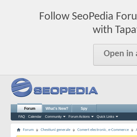
Follow SeoPedia For
with Tapa
Open in
Forum
What's New?
Spy
FAQ
Calendar
Community
Forum Actions
Quick Links
Forum
Chestiuni generale
Comert electronic, e-Commerce