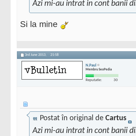
Azi mi-au intrat in cont banii d
Si la mine
3rd June 2013,
21:58
N.Paul
Membru SeoPedia
Reputatie:
30
Postat în original de
Cartus
Azi mi-au intrat in cont banii d