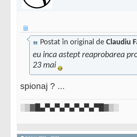
Postat în original de
Claudiu F
eu inca astept reaprobarea prof
23 mai
spionaj ? ...
░▒▓█▄▀▄▀▄▀▄▀▄▀▄▀█▓▒░