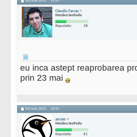
3rd June 2013,
22:45
Claudiu Farcas
Membru SeoPedia
Reputatie:
38
eu inca astept reaprobarea pro
prin 23 mai
3rd June 2013,
22:54
avram
Membru SeoPedia
Reputatie:
61