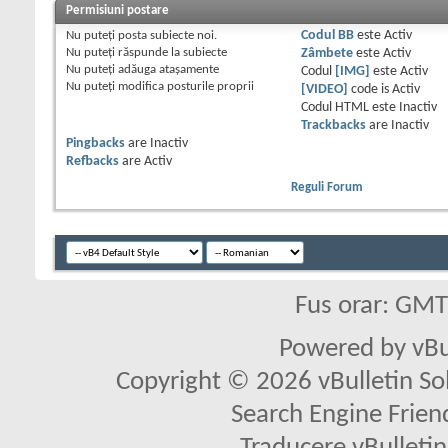
Permisiuni postare
Nu puteţi
posta subiecte noi.
Codul BB
este
Activ
Nu puteţi
răspunde la subiecte
Zâmbete
este
Activ
Nu puteţi
adăuga ataşamente
Codul
[IMG]
este
Activ
Nu puteţi
modifica posturile proprii
[VIDEO]
code is
Activ
Codul HTML este
Inactiv
Trackbacks
are
Inactiv
Pingbacks
are
Inactiv
Refbacks
are
Activ
Reguli Forum
Fus orar: GM
Powered by vBu
Copyright © 2026 vBulletin Solu
Search Engine Frien