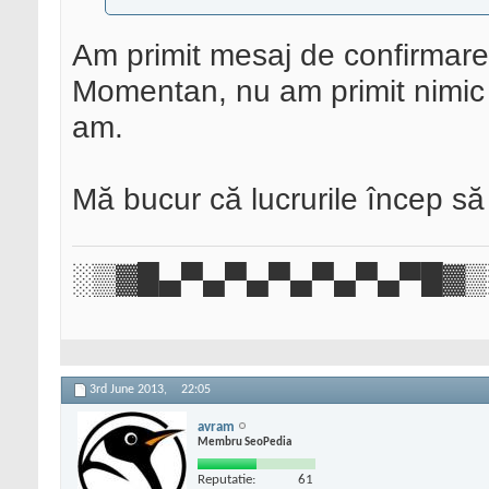
Am primit mesaj de confirmare 
Momentan, nu am primit nimic î
am.
Mă bucur că lucrurile încep să
░▒▓█▄▀▄▀▄▀▄▀▄▀▄▀█▓▒
3rd June 2013,
22:05
avram
Membru SeoPedia
Reputatie:
61