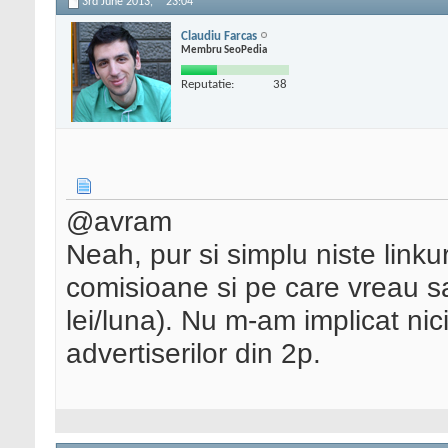
3rd June 2013,
23:04
Claudiu Farcas
Membru SeoPedia
Reputatie:
38
@avram
Neah, pur si simplu niste linku
comisioane si pe care vreau s
lei/luna). Nu m-am implicat ni
advertiserilor din 2p.