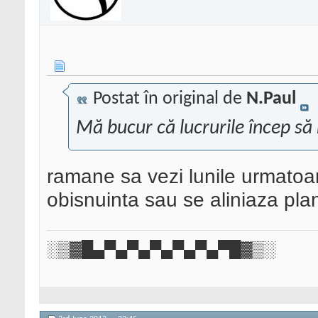
Postat în original de
N.Paul
Mă bucur că lucrurile încep să
ramane sa vezi lunile urmatoare
obisnuinta sau se aliniaza pla
░▒▓█▄▀▄▀▄▀▄▀▄▀▄▀█▓▒░