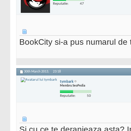
Reputatie:
47
BookCity si-a pus numarul de 
30th March 2013,
23:18
tymbark
Membru SeoPedia
Reputatie:
50
Si cu ce te deranjeaza asta? I