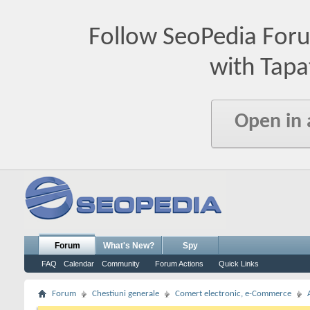
Follow SeoPedia For
with Tapa
Open in
Forum
What's New?
Spy
FAQ
Calendar
Community
Forum Actions
Quick Links
Forum
Chestiuni generale
Comert electronic, e-Commerce