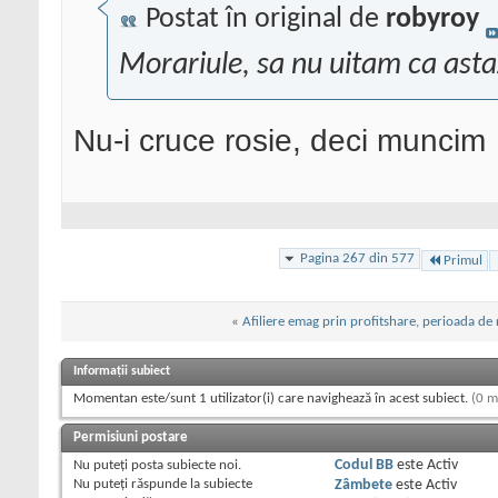
Postat în original de
robyroy
Morariule, sa nu uitam ca astaz
Nu-i cruce rosie, deci muncim
Pagina 267 din 577
Primul
«
Afiliere emag prin profitshare, perioada de 
Informații subiect
Momentan este/sunt 1 utilizator(i) care navighează în acest subiect.
(0 m
Permisiuni postare
Nu puteţi
posta subiecte noi.
Codul BB
este
Activ
Nu puteţi
răspunde la subiecte
Zâmbete
este
Activ