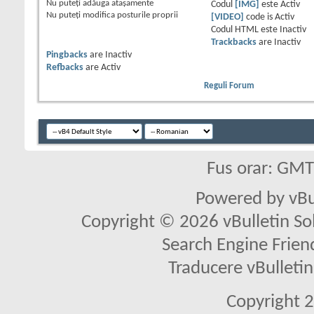
Nu puteţi
adăuga ataşamente
Codul
[IMG]
este
Activ
Nu puteţi
modifica posturile proprii
[VIDEO]
code is
Activ
Codul HTML este
Inactiv
Trackbacks
are
Inactiv
Pingbacks
are
Inactiv
Refbacks
are
Activ
Reguli Forum
Fus orar: GM
Powered by vBu
Copyright © 2026 vBulletin Solu
Search Engine Frien
Traducere vBullet
Copyright 