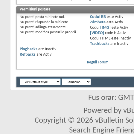
Permisiuni postare
Nu puteţi
posta subiecte noi.
Codul BB
este
Activ
Nu puteţi
răspunde la subiecte
Zâmbete
este
Activ
Nu puteţi
adăuga ataşamente
Codul
[IMG]
este
Activ
Nu puteţi
modifica posturile proprii
[VIDEO]
code is
Activ
Codul HTML este
Inactiv
Trackbacks
are
Inactiv
Pingbacks
are
Inactiv
Refbacks
are
Activ
Reguli Forum
Fus orar: GM
Powered by vBu
Copyright © 2026 vBulletin Solu
Search Engine Frien