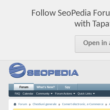
Follow SeoPedia For
with Tapa
Open in
Forum
What's New?
Spy
FAQ
Calendar
Community
Forum Actions
Quick Links
Forum
Chestiuni generale
Comert electronic, e-Commerce