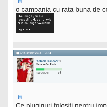
o campania cu rata buna de c
27th January 2013,
01:11
Stefania Trandafir
Membru SeoPedia
Reputatie:
36
Ce pluginuri folositi pentru im