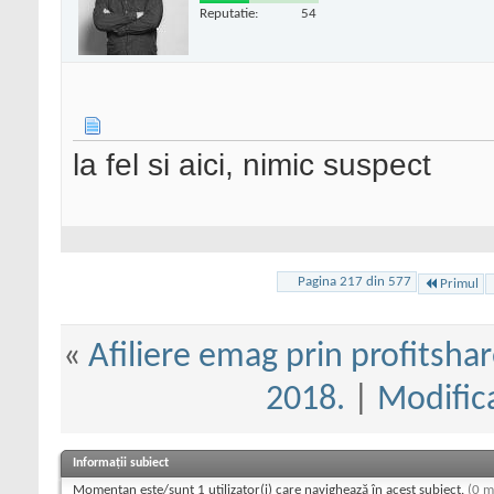
Reputatie:
54
la fel si aici, nimic suspect
Pagina 217 din 577
Primul
«
Afiliere emag prin profitshar
2018.
|
Modifica
Informații subiect
Momentan este/sunt 1 utilizator(i) care navighează în acest subiect.
(0 m