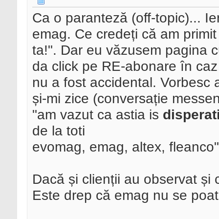
Ca o paranteză (off-topic)... I
emag. Ce credeți că am primit 
ta!". Dar eu văzusem pagina cu
da click pe RE-abonare în ca
nu a fost accidental. Vorbesc 
și-mi zice (conversație messen
"am vazut ca astia is
disperat
de la toti
evomag, emag, altex, fleanco"
Dacă și clienții au observat și 
Este drep că emag nu se poate