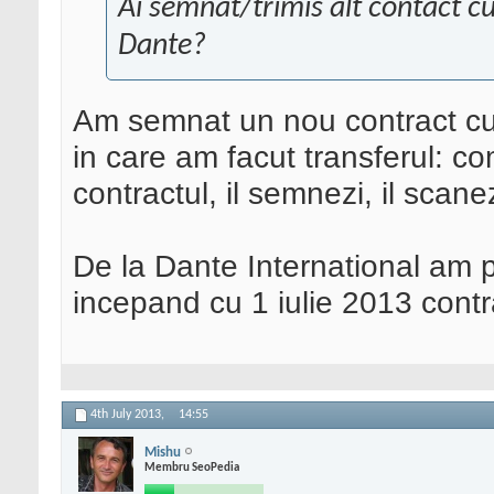
Ai semnat/trimis alt contact c
Dante?
Am semnat un nou contract cu 
in care am facut transferul: co
contractul, il semnezi, il scanez
De la Dante International am pr
incepand cu 1 iulie 2013 contr
4th July 2013,
14:55
Mishu
Membru SeoPedia