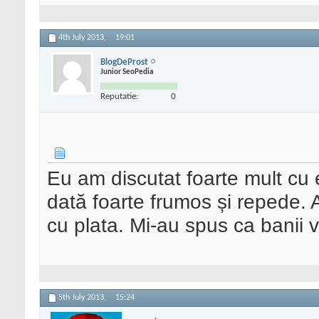
4th July 2013,
19:01
BlogDeProst
Junior SeoPedia
Reputatie:
0
Eu am discutat foarte mult cu 
dată foarte frumos și repede
cu plata. Mi-au spus ca banii vo
5th July 2013,
15:24