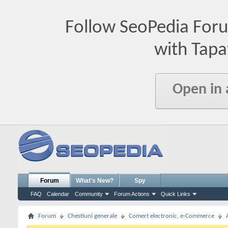
Follow SeoPedia For
with Tapa
Open in
Forum
What's New?
Spy
FAQ
Calendar
Community
Forum Actions
Quick Links
Forum
Chestiuni generale
Comert electronic, e-Commerce