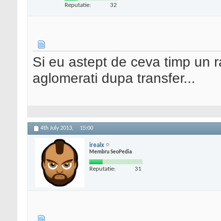
Reputatie:
32
Si eu astept de ceva timp un r
aglomerati dupa transfer...
4th July 2013,
15:00
irealx
Membru SeoPedia
Reputatie:
31