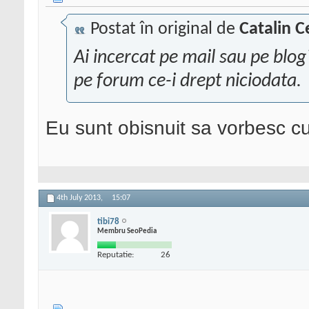
Postat în original de
Catalin C
Ai incercat pe mail sau pe blo
pe forum ce-i drept niciodata.
Eu sunt obisnuit sa vorbesc cu
4th July 2013,
15:07
tibi78
Membru SeoPedia
Reputatie:
26