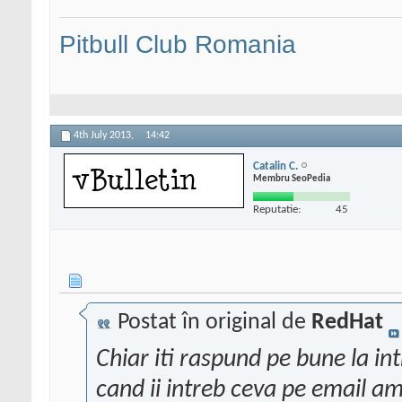
Pitbull Club Romania
4th July 2013,
14:42
Catalin C.
Membru SeoPedia
Reputatie:
45
Postat în original de
RedHat
Chiar iti raspund pe bune la in
cand ii intreb ceva pe email a