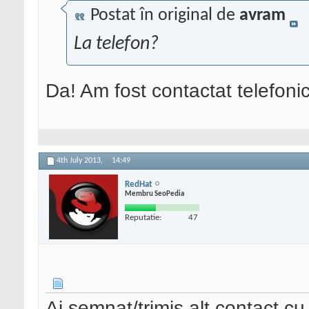
Postat în original de
avram
La telefon?
Da! Am fost contactat telefonic
4th July 2013,
14:49
RedHat
Membru SeoPedia
Reputatie:
47
Ai semnat/trimis alt contact c