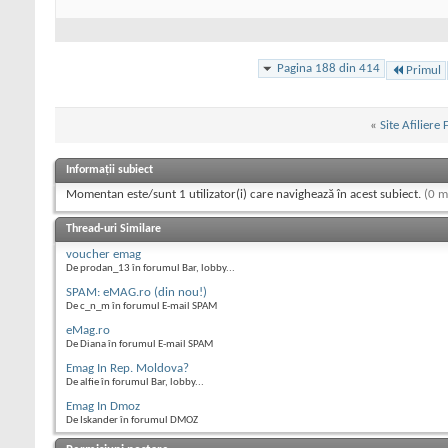
Pagina 188 din 414
Primul
«
Site Afiliere
Informații subiect
Momentan este/sunt 1 utilizator(i) care navighează în acest subiect.
(0 m
Thread-uri Similare
voucher emag
De prodan_13 în forumul Bar, lobby...
SPAM: eMAG.ro (din nou!)
De c_n_m în forumul E-mail SPAM
eMag.ro
De Diana în forumul E-mail SPAM
Emag In Rep. Moldova?
De alfie în forumul Bar, lobby...
Emag In Dmoz
De Iskander în forumul DMOZ