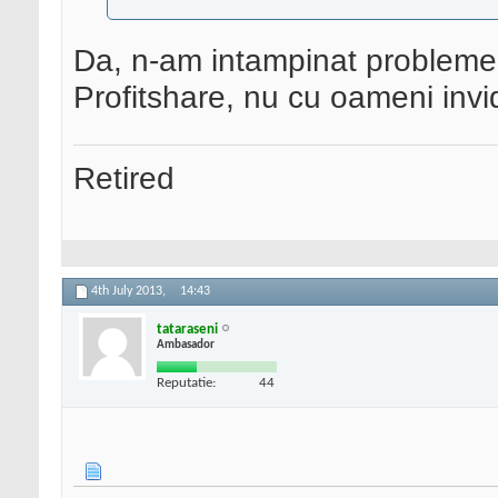
Da, n-am intampinat probleme
Profitshare, nu cu oameni invi
Retired
4th July 2013,
14:43
tataraseni
Ambasador
Reputatie:
44