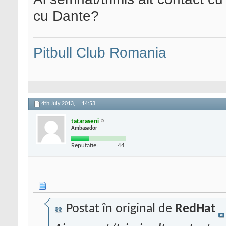
cu Dante?
Pitbull Club Romania
4th July 2013,
14:53
tataraseni
Ambasador
Reputatie:
44
Postat în original de
RedHat