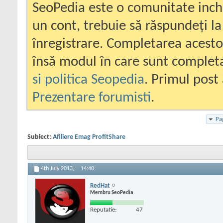
SeoPedia este o comunitate inc
un cont, trebuie să răspundeți la
înregistrare. Completarea acesto
însă modul în care sunt completa
si politica Seopedia
. Primul post 
Prezentare forumisti
.
Pa
Subiect:
Afiliere Emag ProfitShare
4th July 2013,
14:40
RedHat
Membru SeoPedia
Reputatie:
47