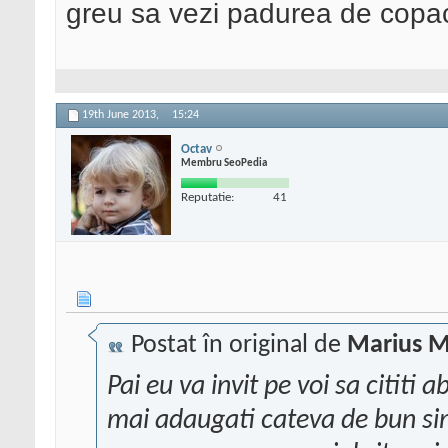
greu sa vezi padurea de copa
19th June 2013,
15:24
Octav
Membru SeoPedia
Reputatie:
41
Postat în original de
Marius M
Pai eu va invit pe voi sa cititi 
mai adaugati cateva de bun simt