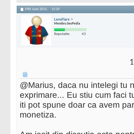
19th June 2013,
15:29
LensFlare
Membru SeoPedia
Reputatie:
43
1
@Marius, daca nu intelegi tu 
exprimare... Eu stiu cum faci t
iti pot spune doar ca avem parer
monetiza.