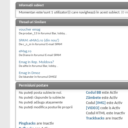
Informații subiect
Momentan este/sunt 1 utilizator(i) care navighează în acest subiect.
(0 m
Thread-uri Similare
voucher emag
De prodan_13 în forumul Bar, lobby...
SPAM: eMAG.ro (din nou!)
De c_n_m în forumul E-mail SPAM
eMag.ro
De Diana în forumul E-mail SPAM
Emag In Rep. Moldova?
De alfie în forumul Bar, lobby...
Emag In Dmoz
De Iskander în forumul DMOZ
Permisiuni postare
Nu puteţi
posta subiecte noi.
Codul BB
este
Activ
Nu puteţi
răspunde la subiecte
Zâmbete
este
Activ
Nu puteţi
adăuga ataşamente
Codul
[IMG]
este
Activ
Nu puteţi
modifica posturile proprii
[VIDEO]
code is
Activ
Codul HTML este
Inactiv
Trackbacks
are
Inactiv
Pingbacks
are
Inactiv