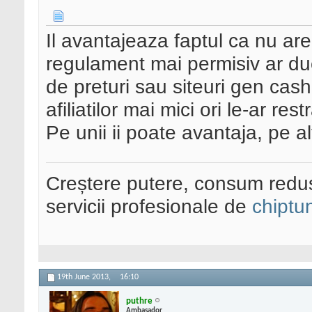
Il avantajeaza faptul ca nu ar
regulament mai permisiv ar du
de preturi sau siteuri gen ca
afiliatilor mai mici ori le-ar re
Pe unii ii poate avantaja, pe alt
Creștere putere, consum redus
servicii profesionale de
chiptu
19th June 2013,
16:10
puthre
Ambasador