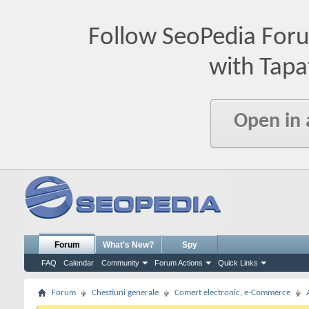
Follow SeoPedia For
with Tapa
Open in
Forum
What's New?
Spy
FAQ
Calendar
Community
Forum Actions
Quick Links
Forum
Chestiuni generale
Comert electronic, e-Commerce