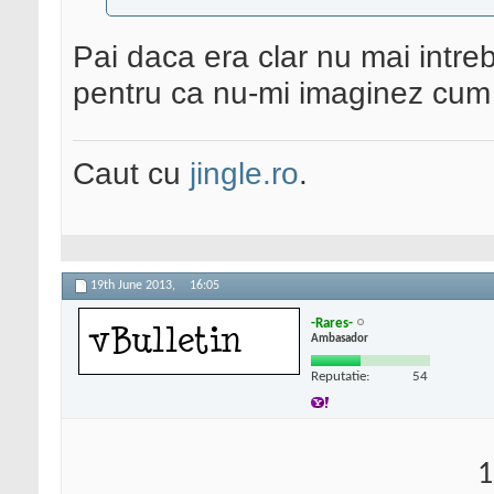
Pai daca era clar nu mai intre
pentru ca nu-mi imaginez cum 
Caut cu
jingle.ro
.
19th June 2013,
16:05
-Rares-
Ambasador
Reputatie:
54
1