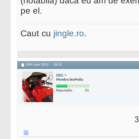
(notabila) daca eu am de exe
pe el.
Caut cu
jingle.ro
.
19th June 2013,
16:12
DRG
Membru SeoPedia
Reputatie:
35
3