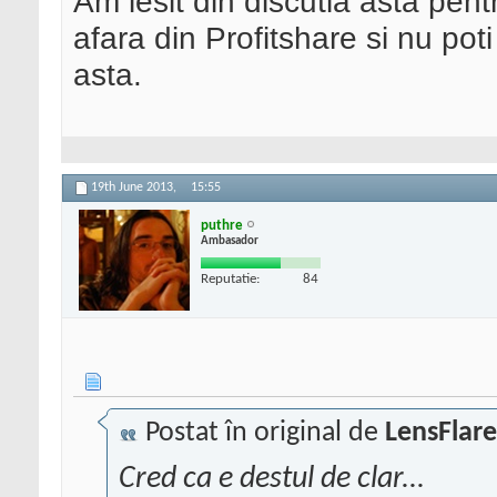
Am iesit din discutia asta pentr
afara din Profitshare si nu pot
asta.
19th June 2013,
15:55
puthre
Ambasador
Reputatie:
84
Postat în original de
LensFlare
Cred ca e destul de clar...