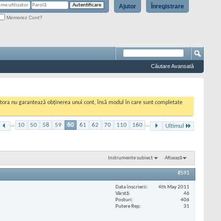
Ajutor
Înregistrare
Memorez Cont?
Căutare Avansată
cestora nu garantează obținerea unui cont, însă modul în care sunt completate
...
10
50
58
59
60
61
62
70
110
160
...
Ultimul
Instrumente subiect
Afișează
#591
Data înscrierii
4th May 2011
Vârstă
46
Posturi
406
Putere Rep
31