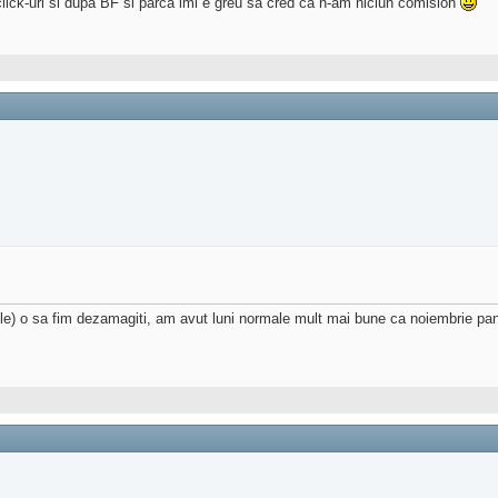
lick-uri si dupa BF si parca imi e greu sa cred ca n-am niciun comision
ulele) o sa fim dezamagiti, am avut luni normale mult mai bune ca noiembrie