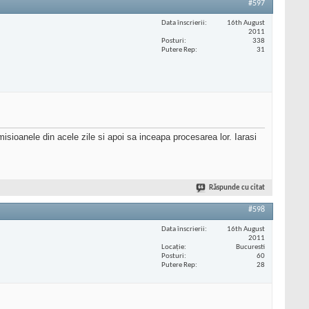
#597
Data înscrierii
16th August
2011
Posturi
338
Putere Rep
31
sioanele din acele zile si apoi sa inceapa procesarea lor. Iarasi
Răspunde cu citat
#598
Data înscrierii
16th August
2011
Locaţie
Bucuresti
Posturi
60
Putere Rep
28