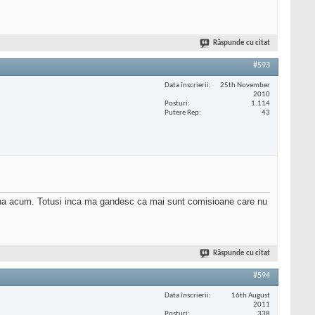
Răspunde cu citat
#593
Data înscrierii
25th November
2010
Posturi
1.114
Putere Rep
43
 pana acum. Totusi inca ma gandesc ca mai sunt comisioane care nu
Răspunde cu citat
#594
Data înscrierii
16th August
2011
Posturi
338