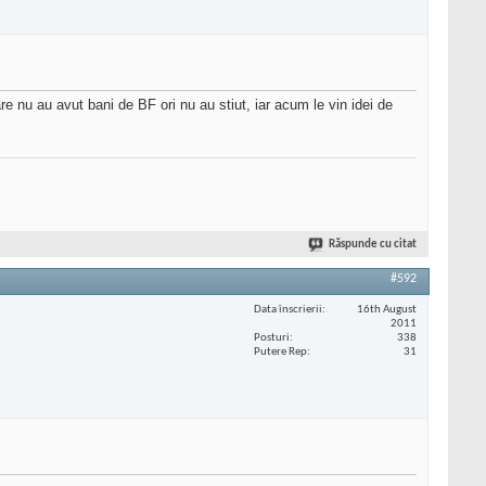
e nu au avut bani de BF ori nu au stiut, iar acum le vin idei de
Răspunde cu citat
#592
Data înscrierii
16th August
2011
Posturi
338
Putere Rep
31