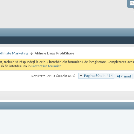
Affiliate Marketing
Afiliere Emag ProfitShare
ont, trebuie să răspundeți la cele 5 întrebări din formularul de înregistrare. Completarea a
i să fie intotdeauna in
Prezentare forumisti
.
Pagina 60 din 414
Rezultate 591 la 600 din 4136
Primul