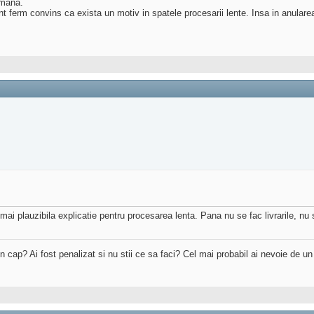
amana.
nt ferm convins ca exista un motiv in spatele procesarii lente. Insa in anulare
i plauzibila explicatie pentru procesarea lenta. Pana nu se fac livrarile, nu 
 in cap? Ai fost penalizat si nu stii ce sa faci? Cel mai probabil ai nevoie de u