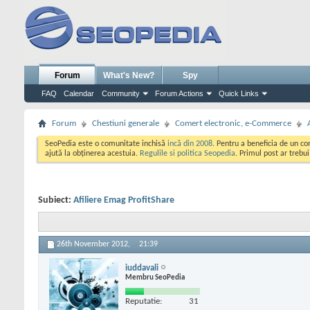
Forum
What's New?
Spy
FAQ
Calendar
Community
Forum Actions
Quick Links
Forum
Chestiuni generale
Comert electronic, e-Commerce
SeoPedia este o comunitate inchisă
incă din 2008
. Pentru a beneficia de un c
ajută la obținerea acestuia.
Regulile si politica Seopedia
. Primul post ar trebu
Subiect:
Afiliere Emag ProfitShare
26th November 2012,
21:39
iuddavali
Membru SeoPedia
Reputatie:
31