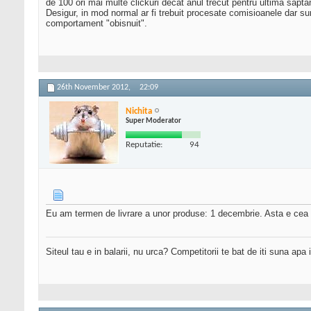
de 100 ori mai multe clickuri decat anul trecut pentru ultima sapt
Desigur, in mod normal ar fi trebuit procesate comisioanele dar su
comportament "obisnuit".
26th November 2012,
22:09
Nichita
Super Moderator
Reputatie:
94
Eu am termen de livrare a unor produse: 1 decembrie. Asta e cea ma
Siteul tau e in balarii, nu urca? Competitorii te bat de iti suna apa