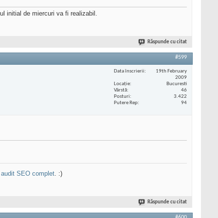
nitial de miercuri va fi realizabil.
Răspunde cu citat
#599
Data înscrierii
19th February
2009
Locaţie
Bucuresti
Vârstă
46
Posturi
3.422
Putere Rep
94
n
audit SEO complet
. :)
Răspunde cu citat
#600