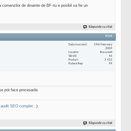
a comenzilor de dinainte de BF nu e posibil sa fie un
Răspunde cu citat
#596
Data înscrierii
19th February
2009
Locaţie
Bucuresti
Vârstă
46
Posturi
3.422
Putere Rep
94
se pot face procesarile.
n
audit SEO complet
. :)
Răspunde cu citat