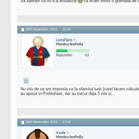
Sa speram ca nu s-a actualizat
ca le-am trimis o gramada de c
26th November 2012,
21:49
LensFlare
Membru SeoPedia
Reputatie:
43
Nu stiu de ce am impresia ca la sfarsitul lunii (cand facem calc
au aparut in Profitshare, dar au trecut deja 3 zile si...
26th November 2012,
21:56
irealx
Membru SeoPedia