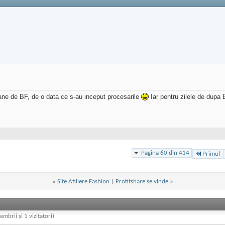
e de BF, de o data ce s-au inceput procesarile
Iar pentru zilele de dupa
Pagina 60 din 414
Primul
«
Site Afiliere Fashion
|
Profitshare se vinde
»
embrii și 1 vizitatori)