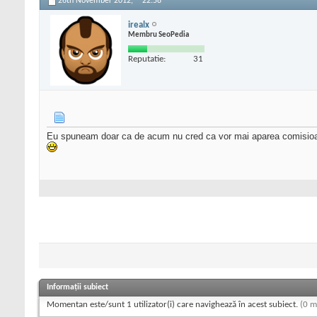
26th November 2012,
22:58
irealx
Membru SeoPedia
Reputatie:
31
Eu spuneam doar ca de acum nu cred ca vor mai aparea comisioan
Informații subiect
Momentan este/sunt 1 utilizator(i) care navighează în acest subiect.
(0 m