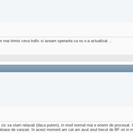
 mai trimis ceva trafic si aveam speranta ca nu s-a actualizat ...
u zic sa stam relaxati (daca putem), in mod normal mai e enorm de procesat. I
oase de vanzari. In acest moment am cat am avut anul trecut de BF ori in mod