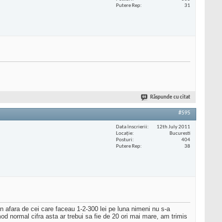
Putere Rep
31
Răspunde cu citat
#595
Data înscrierii
12th July 2011
Locaţie
Bucuresti
Posturi
404
Putere Rep
38
n afara de cei care faceau 1-2-300 lei pe luna nimeni nu s-a
 normal cifra asta ar trebui sa fie de 20 ori mai mare, am trimis