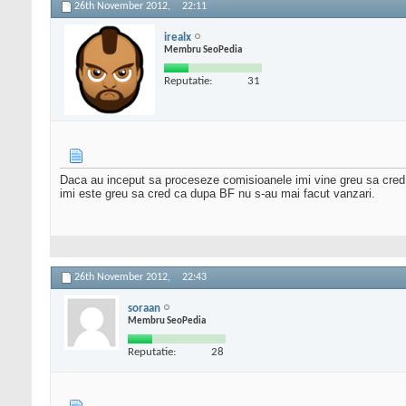
26th November 2012,
22:11
irealx
Membru SeoPedia
Reputatie:
31
Daca au inceput sa proceseze comisioanele imi vine greu sa cred ca
imi este greu sa cred ca dupa BF nu s-au mai facut vanzari.
26th November 2012,
22:43
soraan
Membru SeoPedia
Reputatie:
28