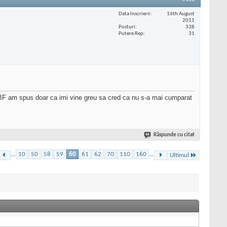
Data înscrierii
16th August
2011
Posturi
338
Putere Rep
31
 BF am spus doar ca imi vine greu sa cred ca nu s-a mai cumparat
Răspunde cu citat
...
10
50
58
59
60
61
62
70
110
160
...
Ultimul