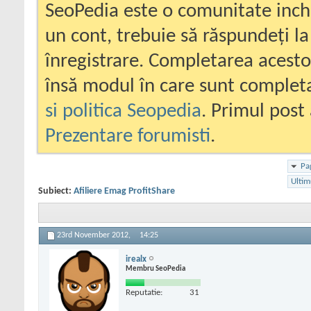
SeoPedia este o comunitate inc
un cont, trebuie să răspundeți la
înregistrare. Completarea acesto
însă modul în care sunt completa
si politica Seopedia
. Primul post 
Prezentare forumisti
.
Pa
Ultim
Subiect:
Afiliere Emag ProfitShare
23rd November 2012,
14:25
irealx
Membru SeoPedia
Reputatie:
31