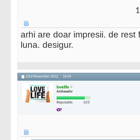
1
arhi are doar impresii. de rest
luna. desigur.
23rd November 2012,
16:45
lovelife
Ambasador
Reputatie:
103