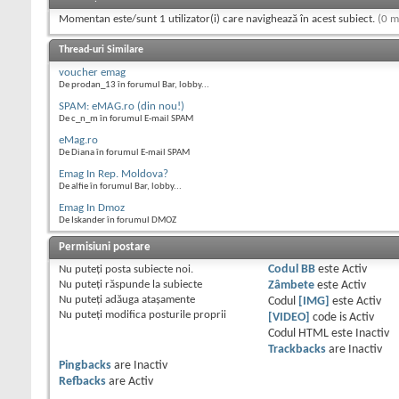
Momentan este/sunt 1 utilizator(i) care navighează în acest subiect.
(0 m
Thread-uri Similare
voucher emag
De prodan_13 în forumul Bar, lobby...
SPAM: eMAG.ro (din nou!)
De c_n_m în forumul E-mail SPAM
eMag.ro
De Diana în forumul E-mail SPAM
Emag In Rep. Moldova?
De alfie în forumul Bar, lobby...
Emag In Dmoz
De Iskander în forumul DMOZ
Permisiuni postare
Nu puteţi
posta subiecte noi.
Codul BB
este
Activ
Nu puteţi
răspunde la subiecte
Zâmbete
este
Activ
Nu puteţi
adăuga ataşamente
Codul
[IMG]
este
Activ
Nu puteţi
modifica posturile proprii
[VIDEO]
code is
Activ
Codul HTML este
Inactiv
Trackbacks
are
Inactiv
Pingbacks
are
Inactiv
Refbacks
are
Activ