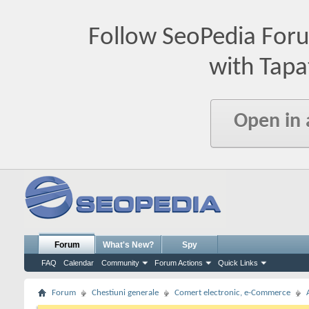
Follow SeoPedia For
with Tapa
Open in
Forum
What's New?
Spy
FAQ
Calendar
Community
Forum Actions
Quick Links
Forum
Chestiuni generale
Comert electronic, e-Commerce