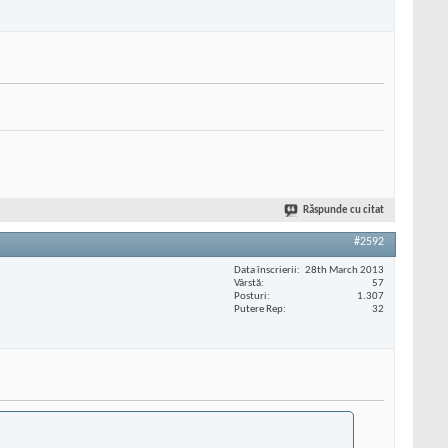
Răspunde cu citat
#2592
Data înscrierii
28th March 2013
Vârstă
57
Posturi
1.307
Putere Rep
32