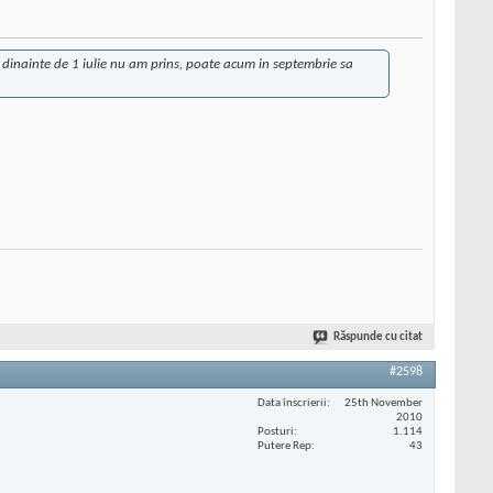
e dinainte de 1 iulie nu am prins, poate acum in septembrie sa
Răspunde cu citat
#2598
Data înscrierii
25th November
2010
Posturi
1.114
Putere Rep
43