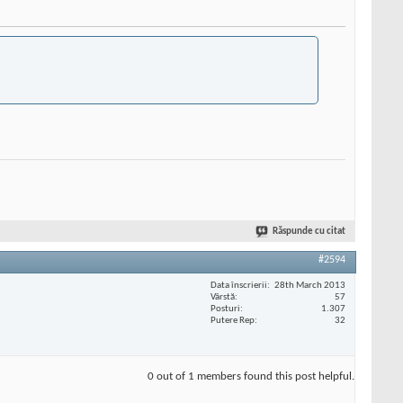
Răspunde cu citat
#2594
Data înscrierii
28th March 2013
Vârstă
57
Posturi
1.307
Putere Rep
32
0 out of 1 members found this post helpful.