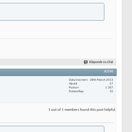
Răspunde cu citat
#2596
Data înscrierii
28th March 2013
Vârstă
57
Posturi
1.307
Putere Rep
32
1 out of 1 members found this post helpful.