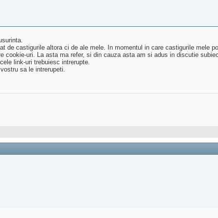
usurinta.
at de castigurile altora ci de ale mele. In momentul in care castigurile mele p
e cookie-uri. La asta ma refer, si din cauza asta am si adus in discutie subiec
le link-uri trebuiesc intrerupte.
vostru sa le intrerupeti.