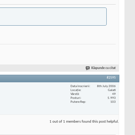
Răspunde cu citat
#2595
Data înscrierii
8th July 2006
Locaţie
Galati
Vârstă
49
Posturi
5.993
Putere Rep
103
1 out of 1 members found this post helpful.