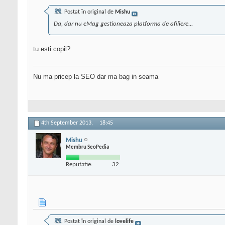
Postat în original de
Mishu
Da, dar nu eMag gestioneaza platforma de afiliere...
tu esti copil?
Nu ma pricep la SEO dar ma bag in seama
4th September 2013,
18:45
Mishu
Membru SeoPedia
Reputatie:
32
Postat în original de
lovelife