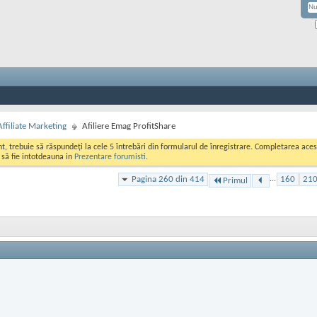
Affiliate Marketing
Afiliere Emag ProfitShare
ont, trebuie să răspundeți la cele 5 întrebări din formularul de înregistrare. Completarea a
i să fie intotdeauna in
Prezentare forumisti
.
Pagina 260 din 414
...
160
21
Primul