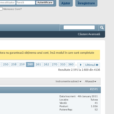
Ajutor
Înregistrare
Memorez Cont?
Căutare Avansată
cestora nu garantează obținerea unui cont, însă modul în care sunt completate
0
250
258
259
260
261
262
270
310
360
...
Ultimul
Rezultate 2.591 la 2.600 din 4136
Instrumente subiect
Afișează
#2591
Data înscrierii
4th January 2011
Locaţie
Tulcea
Vârstă
41
Posturi
1.036
Putere Rep
52