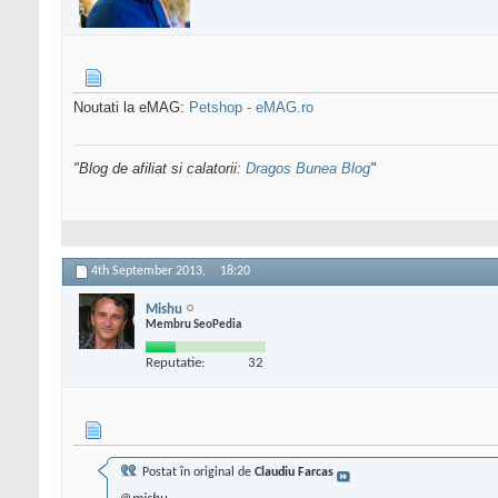
Noutati la eMAG:
Petshop - eMAG.ro
"Blog de afiliat si calatorii:
Dragos Bunea Blog
"
4th September 2013,
18:20
Mishu
Membru SeoPedia
Reputatie:
32
Postat în original de
Claudiu Farcas