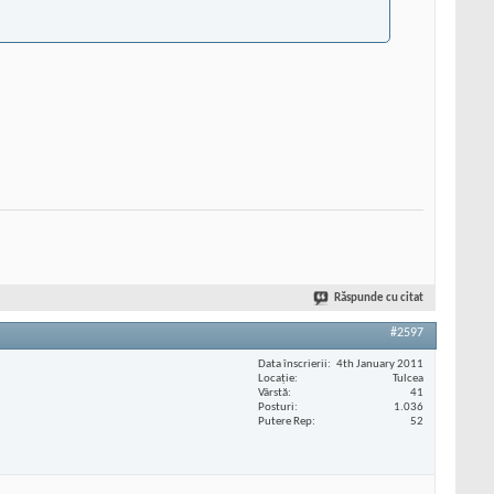
Răspunde cu citat
#2597
Data înscrierii
4th January 2011
Locaţie
Tulcea
Vârstă
41
Posturi
1.036
Putere Rep
52