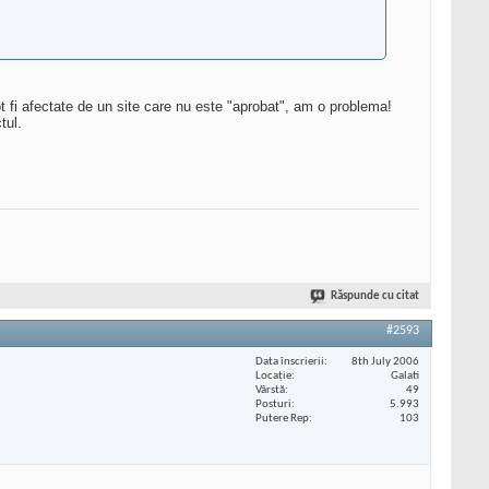
ot fi afectate de un site care nu este "aprobat", am o problema!
tul.
Răspunde cu citat
#2593
Data înscrierii
8th July 2006
Locaţie
Galati
Vârstă
49
Posturi
5.993
Putere Rep
103