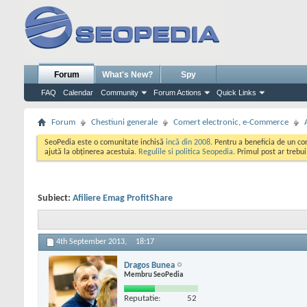
Forum
What's New?
Spy
FAQ
Calendar
Community
Forum Actions
Quick Links
Forum
Chestiuni generale
Comert electronic, e-Commerce
SeoPedia este o comunitate inchisă
incă din 2008
. Pentru a beneficia de un c
ajută la obținerea acestuia.
Regulile si politica Seopedia
. Primul post ar trebu
Subiect:
Afiliere Emag ProfitShare
4th September 2013,
18:17
Dragos Bunea
Membru SeoPedia
Reputatie:
52