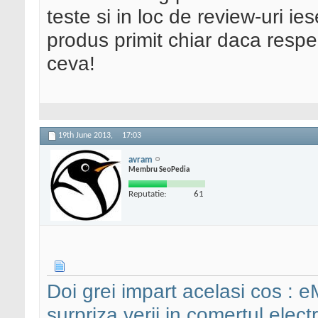
teste si in loc de review-uri ie
produs primit chiar daca respe
ceva!
19th June 2013,
17:03
avram
Membru SeoPedia
Reputatie:
61
Doi grei impart acelasi cos :
surpriza verii in comertul elect