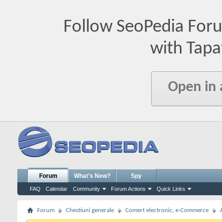
Follow SeoPedia For
with Tapa
Open in
Forum
What's New?
Spy
FAQ
Calendar
Community
Forum Actions
Quick Links
Forum
Chestiuni generale
Comert electronic, e-Commerce