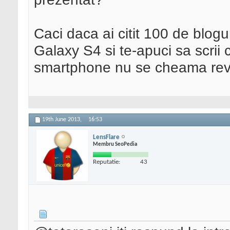
Caci daca ai citit 100 de blo
Galaxy S4 si te-apuci sa scrii 
smartphone nu se cheama revi
19th June 2013,
16:53
LensFlare
Membru SeoPedia
Reputatie:
43