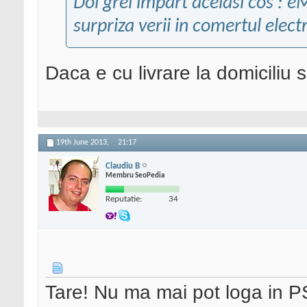
Doi grei impart acelasi cos :
surpriza verii in comertul elect
Daca e cu livrare la domiciliu 
19th June 2013,
21:17
Claudiu B
Membru SeoPedia
Reputatie:
34
Tare! Nu ma mai pot loga in P