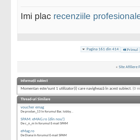
Imi plac
recenziile profesional
Pagina 161 din 414
Primul
«
Site Afiliere
Informații subiect
Momentan este/sunt 1 utilizator(i) care navighează în acest subiect.
(0 m
Thread-uri Similare
voucher emag
De prodan_13 în forumul Bar, lobby...
SPAM: eMAG.ro (din nou!)
De c_n_m în forumul E-mail SPAM
eMag.ro
De Diana în forumul E-mail SPAM