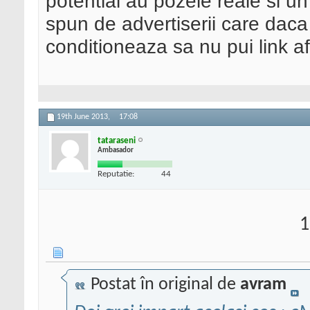
potential au pozele reale si un
spun de advertiserii care daca 
conditioneaza sa nu pui link afil
19th June 2013,
17:08
tataraseni
Ambasador
Reputatie:
44
1
Postat în original de
avram