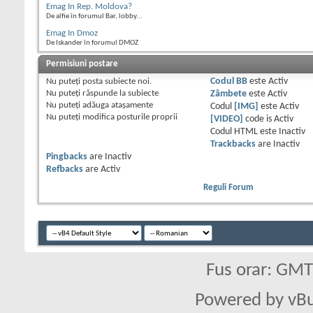
Emag In Rep. Moldova?
De alfie în forumul Bar, lobby...
Emag In Dmoz
De Iskander în forumul DMOZ
Permisiuni postare
Nu puteţi
posta subiecte noi.
Codul BB
este
Activ
Nu puteţi
răspunde la subiecte
Zâmbete
este
Activ
Nu puteţi
adăuga ataşamente
Codul
[IMG]
este
Activ
Nu puteţi
modifica posturile proprii
[VIDEO]
code is
Activ
Codul HTML este
Inactiv
Trackbacks
are
Inactiv
Pingbacks
are
Inactiv
Refbacks
are
Activ
Reguli Forum
Fus orar: GM
Powered by vBu