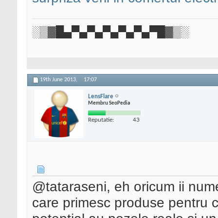
░▒▓█▄▀▄▀▄▀▄▀▄▀▄▀█▓▒░
19th June 2013,
17:07
LensFlare
Membru SeoPedia
Reputatie:
43
@tataraseni, eh oricum ii num
care primesc produse pentru c