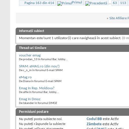
Primul
Pagina 163 din 414
...
63
113
«
Site Afiliere
Informații subiect
Momentan este/sunt 1 utilizator(i) care navighează în acest subiect.
(0 m
Thread-uri Similare
voucher emag
De prodan_13 în forumul Bar, lobby...
SPAM: eMAG.ro (din nou!)
De c_n_m în forumul E-mail SPAM
eMag.ro
De Diana în forumul E-mail SPAM
Emag In Rep. Moldova?
De alfie în forumul Bar, lobby...
Emag In Dmoz
De Iskander în forumul DMOZ
Permisiuni postare
Nu puteţi
posta subiecte noi.
Codul BB
este
Activ
Nu puteţi
răspunde la subiecte
Zâmbete
este
Activ
Nu puteţi
adăuga ataşamente