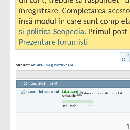
un cont, trebuie să răspundeți la
înregistrare. Completarea acesto
însă modul în care sunt completa
si politica Seopedia
. Primul post 
Prezentare forumisti
.
Pa
164
Subiect:
Afiliere Emag ProfitShare
20th June 2013,
16:08
tataraseni
Ambasador
Reputatie:
44
1