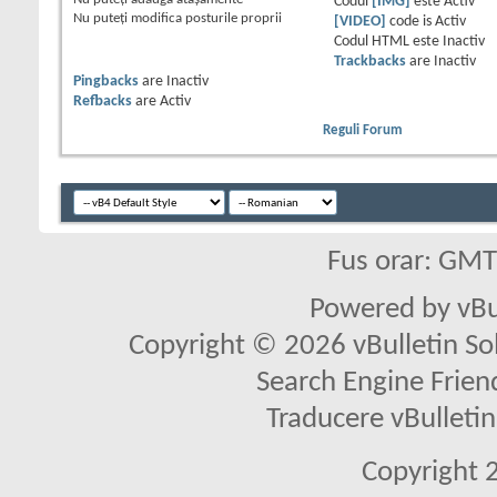
Codul
[IMG]
este
Activ
Nu puteţi
modifica posturile proprii
[VIDEO]
code is
Activ
Codul HTML este
Inactiv
Trackbacks
are
Inactiv
Pingbacks
are
Inactiv
Refbacks
are
Activ
Reguli Forum
Fus orar: GM
Powered by vBu
Copyright © 2026 vBulletin Solu
Search Engine Frien
Traducere vBullet
Copyright