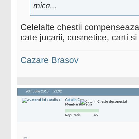
mica...
Celelalte chestii compenseaza 
cate jucarii, cosmetice, carti si
Cazare Brasov
20th June 2013,
22:32
Catalin C.
Membru SeoPedia
Reputatie:
45