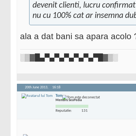
devenit clienti, lucru confirmat
nu cu 100% cat ar insemna dub
ala a dat bani sa apara acolo 
░▒▓█▄▀▄▀▄▀▄▀▄▀▄▀█▓▒░
20th June 2013,
16:18
Tom
Membru SeoPedia
Reputatie:
131