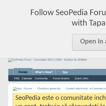
Follow SeoPedia For
with Tapa
Open in
Forum
What's New?
Spy
FAQ
Calendar
Community
Forum Actions
Quick Links
Forum
Chestiuni generale
Comert electronic, e-Commerce
SeoPedia este o comunitate inc