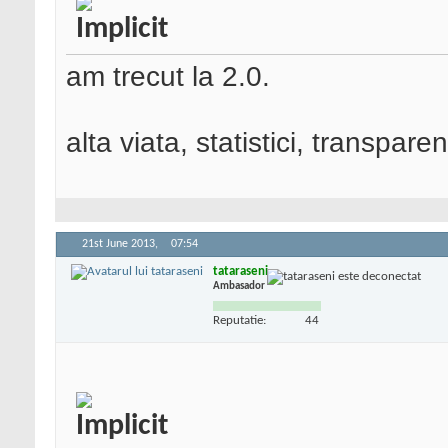
am trecut la 2.0.
alta viata, statistici, transpar
21st June 2013,
07:54
tataraseni
Ambasador
Reputatie:
44