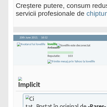
Creștere putere, consum redus
servicii profesionale de
chiptu
20th June 2013,
16:52
lovelife
Ambasador
Reputatie:
103
Postat în original de
-Rares-