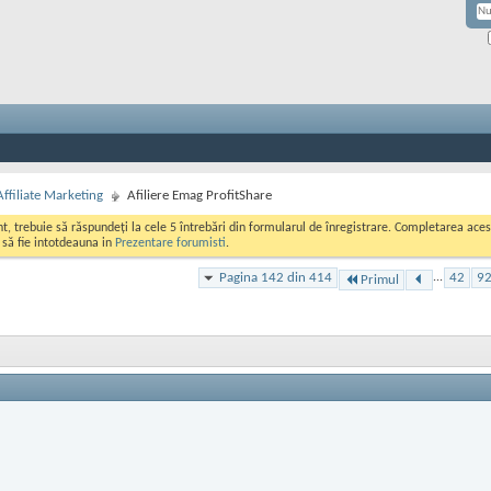
Affiliate Marketing
Afiliere Emag ProfitShare
ont, trebuie să răspundeți la cele 5 întrebări din formularul de înregistrare. Completarea a
i să fie intotdeauna in
Prezentare forumisti
.
Pagina 142 din 414
...
42
9
Primul