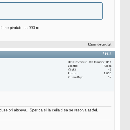
filme piratate ca 990.ro
Răspunde cu citat
#1413
Data înscrierii
4th January 2011
Locaţie
Tulcea
Vârstă
41
Posturi
1.036
Putere Rep
52
e ori altceva.. Sper ca si la ceilalti sa se rezolva astfel.