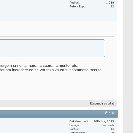
Posturi
1.036
Putere Rep
52
ergem si noi la mare, la soare, la munte, etc.
a, dar am incredere ca se vor rezolva ca si saptamana trecuta.
Răspunde cu citat
#1420
Data înscrierii
20th May 2013
Locaţie
Bucuresti
Posturi
14