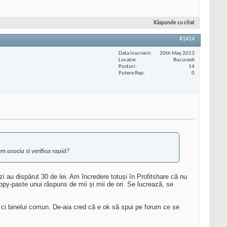
Răspunde cu citat
#1414
Data înscrierii
20th May 2013
Locaţie
Bucuresti
Posturi
14
Putere Rep
0
 asocia si verifica rapid?
zi au dispărut 30 de lei. Am încredere totuși în Profitshare că nu
 copy-paste unui răspuns de mii și mii de ori. Se lucrează, se
a, ci binelui comun. De-aia cred că e ok să spui pe forum ce se