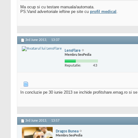
Ma ocup si cu testare manuala/automata.
PS:Vand advertoriale ieftine pe site cu
profil medical
.
3rd June 2013,
13:37
LensFlare
Membru SeoPedia
Reputatie:
43
In concluzie pe 30 iunie 2013 se inchide profitshare.emag.ro si se 
3rd June 2013,
13:57
Dragos Bunea
Membru SeoPedia