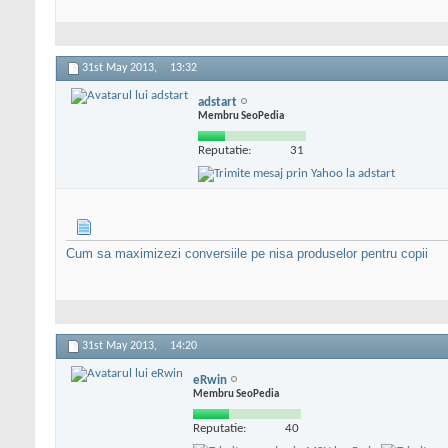
31st May 2013,
13:32
adstart
Membru SeoPedia
Reputatie:
31
Cum sa maximizezi conversiile pe nisa produselor pentru copii
31st May 2013,
14:20
eRwin
Membru SeoPedia
Reputatie:
40