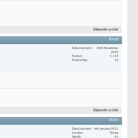
Răspunde cu citat
#1418
Data înscrierii
25th November
2010
Posturi
1.114
Putere Rep
43
Răspunde cu citat
#1419
Data înscrierii
4th January 2011
Locaţie
Tulcea
Vârstă
41