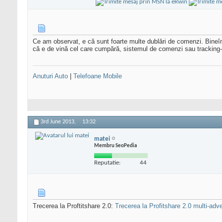
Ce am observat, e că sunt foarte multe dublări de comenzi. Bineîn
că e de vină cel care cumpără, sistemul de comenzi sau tracking-ul 
Anuturi Auto
|
Telefoane Mobile
3rd June 2013,
13:32
matei
Membru SeoPedia
Reputatie:
44
Trecerea la Proftitshare 2.0:
Trecerea la Profitshare 2.0 multi-adve