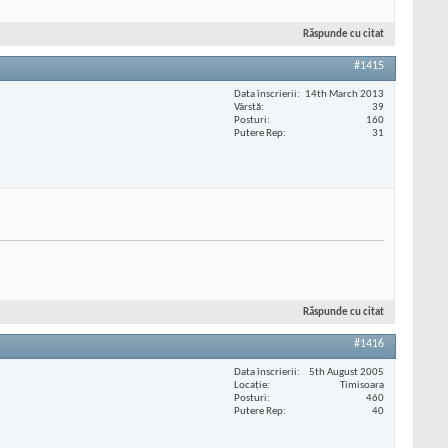
Răspunde cu citat
#1415
Data înscrierii
14th March 2013
Vârstă
39
Posturi
160
Putere Rep
31
Răspunde cu citat
#1416
Data înscrierii
5th August 2005
Locaţie
Timisoara
Posturi
460
Putere Rep
40