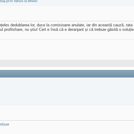
țeles dedublarea lor, duce la comisioane anulate, iar din această cauză, rat
profitshare, nu știu! Cert e însă că e deranjant și că trebuie găsită o soluție
rtiser