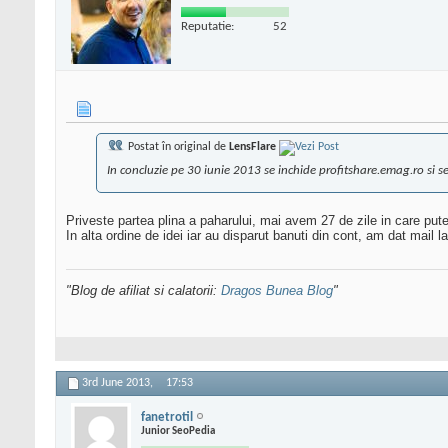
Reputatie:
52
Postat în original de
LensFlare
In concluzie pe 30 iunie 2013 se inchide profitshare.emag.ro si s
Priveste partea plina a paharului, mai avem 27 de zile in care pu
In alta ordine de idei iar au disparut banuti din cont, am dat mail
"Blog de afiliat si calatorii:
Dragos Bunea Blog
"
3rd June 2013,
17:53
fanetrotil
Junior SeoPedia