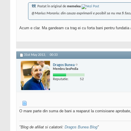
Postat în original de
memelea
@Marius Morariu: din cauza exprimarii e posibil sa nu ma fi facu
Acum e clar. Ma gandeam ca trag ei cu forta bani pentru fundatia ai
31st May 2013,
00:33
Dragos Bunea
Membru SeoPedia
Reputatie:
52
O mare parte din suma de bani a reaparut la comisioane aprobate, de
"Blog de afiliat si calatorii:
Dragos Bunea Blog
"