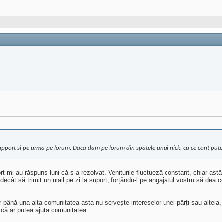
upport si pe urma pe forum. Daca dam pe forum din spatele unui nick, cu ce cont putem
rt mi-au răspuns luni că s-a rezolvat. Veniturile fluctueză constant, chiar astă
m decât să trimit un mail pe zi la suport, forțându-l pe angajatul vostru să dea
dar până una alta comunitatea asta nu servește intereselor unei părți sau altei
i că ar putea ajuta comunitatea.