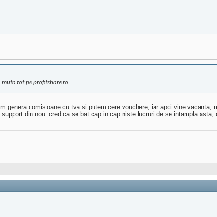
e muta tot pe profitshare.ro
tem genera comisioane cu tva si putem cere vouchere, iar apoi vine vacanta, m
 la support din nou, cred ca se bat cap in cap niste lucruri de se intampla ast