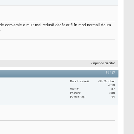
a de conversie e mult mai redusă decât ar fi în mod normal! Acum
.
Răspunde cu citat
#1417
Data înscrierii
6th October
2010
Vârstă
37
Posturi
888
Putere Rep
44