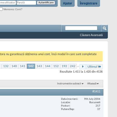
Ajutor
Înregistrare
Memorez Cont?
Căutare Avansată
cestora nu garantează obținerea unui cont, însă modul în care sunt completate
2
132
140
141
142
143
144
152
192
242
...
Ultimul
Rezultate 1.411 la 1.420 din 4136
Instrumente subiect
Afișează
#1411
Data înscrierii
9th July 2006
Locaţie
Bucuresti
Posturi
257
Putere Rep
37