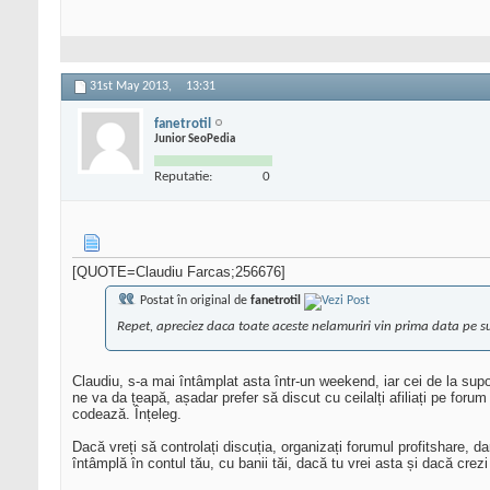
31st May 2013,
13:31
fanetrotil
Junior SeoPedia
Reputatie:
0
[QUOTE=Claudiu Farcas;256676]
Postat în original de
fanetrotil
Repet, apreciez daca toate aceste nelamuriri vin prima data pe s
Claudiu, s-a mai întâmplat asta într-un weekend, iar cei de la supo
ne va da țeapă, așadar prefer să discut cu ceilalți afiliați pe foru
codează. Înțeleg.
Dacă vreți să controlați discuția, organizați forumul profitshare, 
întâmplă în contul tău, cu banii tăi, dacă tu vrei asta și dacă crez