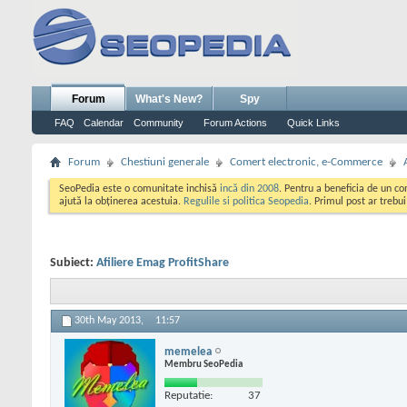
Forum
What's New?
Spy
FAQ
Calendar
Community
Forum Actions
Quick Links
Forum
Chestiuni generale
Comert electronic, e-Commerce
SeoPedia este o comunitate inchisă
incă din 2008
. Pentru a beneficia de un c
ajută la obținerea acestuia.
Regulile si politica Seopedia
. Primul post ar trebu
Subiect:
Afiliere Emag ProfitShare
30th May 2013,
11:57
memelea
Membru SeoPedia
Reputatie:
37