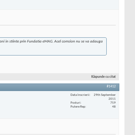
romani in stiinte prin Fundatia eMAG. Acel comsion nu se va adauga
Răspunde cu citat
#1412
Data înscrierii
29th September
2011
Posturi
759
Putere Rep
48