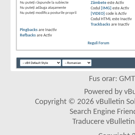
Nu puteţi
răspunde la subiecte
Zâmbete
este
Activ
Nu puteţi
adăuga ataşamente
Codul
[IMG]
este
Activ
Nu puteţi
modifica posturile proprii
[VIDEO]
code is
Activ
Codul HTML este
Inactiv
Trackbacks
are
Inactiv
Pingbacks
are
Inactiv
Refbacks
are
Activ
Reguli Forum
Fus orar: GM
Powered by vBu
Copyright © 2026 vBulletin Solu
Search Engine Frien
Traducere vBullet