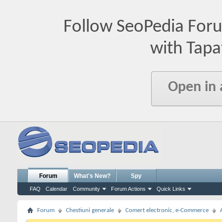
Follow SeoPedia For
with Tapa
Open in
Forum
What's New?
Spy
FAQ
Calendar
Community
Forum Actions
Quick Links
Forum
Chestiuni generale
Comert electronic, e-Commerce