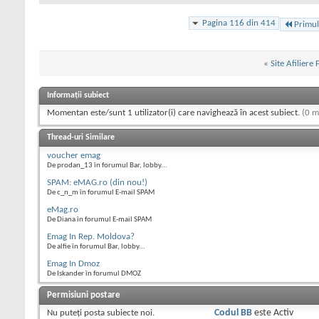
Pagina 116 din 414
Primul
«
Site Afiliere
Informații subiect
Momentan este/sunt 1 utilizator(i) care navighează în acest subiect.
(0 m
Thread-uri Similare
voucher emag
De prodan_13 în forumul Bar, lobby...
SPAM: eMAG.ro (din nou!)
De c_n_m în forumul E-mail SPAM
eMag.ro
De Diana în forumul E-mail SPAM
Emag In Rep. Moldova?
De alfie în forumul Bar, lobby...
Emag In Dmoz
De Iskander în forumul DMOZ
Permisiuni postare
Nu puteţi
posta subiecte noi.
Codul BB
este
Activ