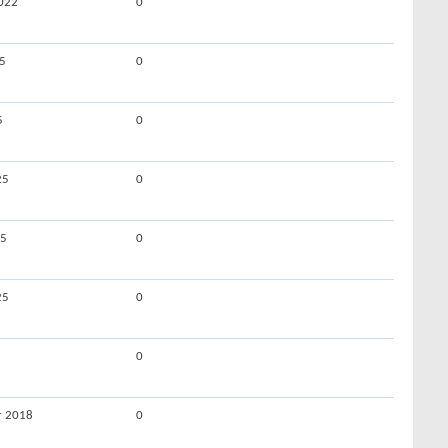
022
0
5
0
5
0
25
0
25
0
25
0
0
r 2018
0