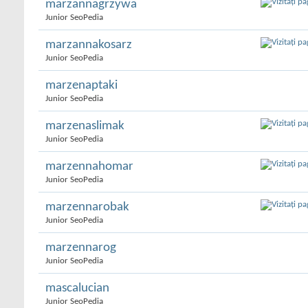
marzannagrzywa
Junior SeoPedia
marzannakosarz
Junior SeoPedia
marzenaptaki
Junior SeoPedia
marzenaslimak
Junior SeoPedia
marzennahomar
Junior SeoPedia
marzennarobak
Junior SeoPedia
marzennarog
Junior SeoPedia
mascalucian
Junior SeoPedia