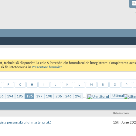
ont, trebuie să răspundeți la cele 5 întrebări din formularul de înregistrare. Completarea a
i să fie intotdeauna in
Prezentare forumisti
.
F
G
H
I
J
K
L
M
N
O
P
Ultimul
86
194
195
196
197
198
206
246
296
...
Data înscrierii
15th June 20