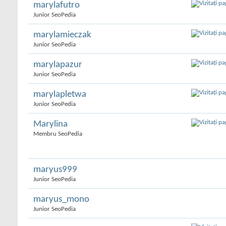
marylafutro
Junior SeoPedia
marylamieczak
Junior SeoPedia
marylapazur
Junior SeoPedia
marylapletwa
Junior SeoPedia
Marylina
Membru SeoPedia
maryus999
Junior SeoPedia
maryus_mono
Junior SeoPedia