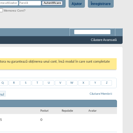
Ajutor
Înregistrare
Memorez Cont?
Căutare Avansată
cestora nu garantează obținerea unui cont, însă modul în care sunt completate
Q
R
S
T
U
V
W
X
Y
Z
Căutare Membrii
Rezultate 5851 la 5880 din 9711
Căutarea a durat
0,09
secunde.
Posturi
Reputaţie
Avatar
25
0