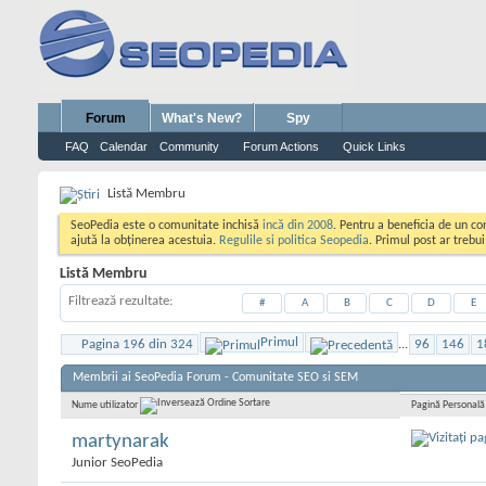
Forum
What's New?
Spy
FAQ
Calendar
Community
Forum Actions
Quick Links
Listă Membru
SeoPedia este o comunitate inchisă
incă din 2008
. Pentru a beneficia de un c
ajută la obținerea acestuia.
Regulile si politica Seopedia
. Primul post ar trebu
Listă Membru
Filtrează rezultate
#
A
B
C
D
E
Primul
Pagina 196 din 324
...
96
146
1
Membrii ai SeoPedia Forum - Comunitate SEO si SEM
Pagină Personală
Nume utilizator
martynarak
Junior SeoPedia