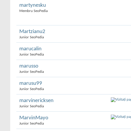
martynesku
Membru SeoPedia
Martzianu2
Junior SeoPedia
marucalin
Junior SeoPedia
marusso
Junior SeoPedia
marusu99
Junior SeoPedia
marvinericksen
Junior SeoPedia
MarvinMayo
Junior SeoPedia