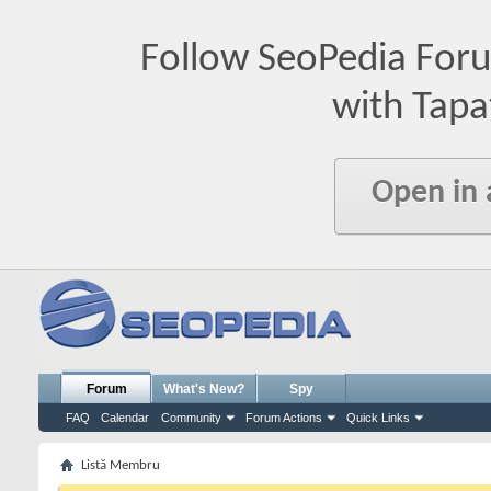
Follow SeoPedia For
with Tapa
Open in
Forum
What's New?
Spy
FAQ
Calendar
Community
Forum Actions
Quick Links
Listă Membru