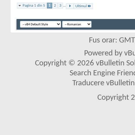
Pagina 1 din 5
1
2
3
...
Ultimul
Fus orar: GM
Powered by vBu
Copyright © 2026 vBulletin Solu
Search Engine Frien
Traducere vBullet
Copyright 