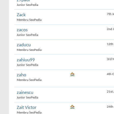
z9paul
Junior SeoPedia
7th J
Zack
Membru SeoPedia
2nd 
zacos
Junior SeoPedia
12th
zaducu
Membru SeoPedia
3rd 
zahiuu99
Junior SeoPedia
4th 
zaho
Membru SeoPedia
21st
zainescu
Junior SeoPedia
24th
Zait Victor
Membru SeoPedia