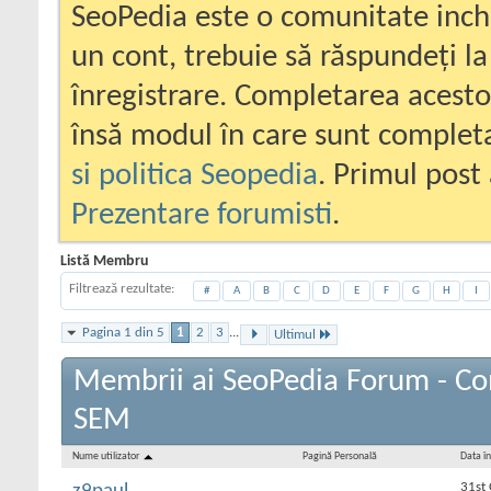
SeoPedia este o comunitate inc
un cont, trebuie să răspundeți la
înregistrare. Completarea acesto
însă modul în care sunt completa
si politica Seopedia
. Primul post 
Prezentare forumisti
.
Listă Membru
Filtrează rezultate
#
A
B
C
D
E
F
G
H
I
Pagina 1 din 5
1
2
3
...
Ultimul
Membrii ai SeoPedia Forum - Co
SEM
Nume utilizator
Pagină Personală
Data în
31st