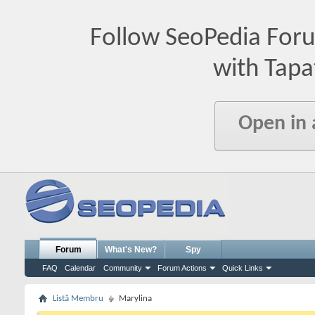
Follow SeoPedia For
with Tapa
Open in
Forum
What's New?
Spy
FAQ
Calendar
Community
Forum Actions
Quick Links
Listă Membru
Marylina