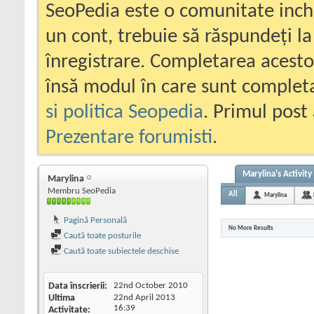
SeoPedia este o comunitate inc
un cont, trebuie să răspundeți la
înregistrare. Completarea acesto
însă modul în care sunt completa
si politica Seopedia
. Primul post 
Prezentare forumisti
.
Marylina's Activity
Marylina
Membru SeoPedia
All
Marylina
Pagină Personală
No More Results
Caută toate posturile
Caută toate subiectele deschise
Data înscrierii
22nd October 2010
Ultima
22nd April 2013
16:39
Activitate