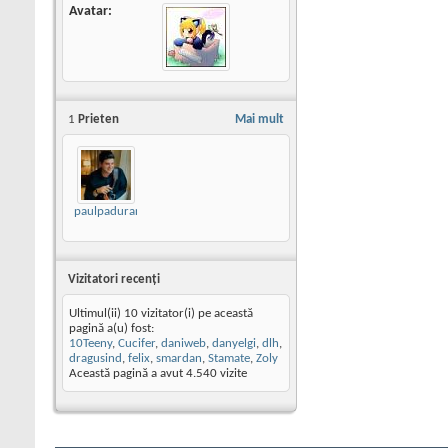
Avatar
1
Prieten
Mai mult
paulpadurariu
Vizitatori recenţi
Ultimul(ii) 10 vizitator(i) pe această
pagină a(u) fost:
10Teeny
,
Cucifer
,
daniweb
,
danyelgi
,
dlh
,
dragusind
,
felix
,
smardan
,
Stamate
,
Zoly
Această pagină a avut
4.540
vizite