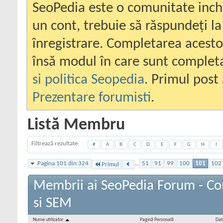
SeoPedia este o comunitate inc
un cont, trebuie să răspundeți la
înregistrare. Completarea acesto
însă modul în care sunt completa
si politica Seopedia
. Primul post 
Prezentare forumisti
.
Listă Membru
Filtrează rezultate
#
A
B
C
D
E
F
G
H
I
Pagina 101 din 324
...
51
91
99
100
101
102
Primul
Membrii ai SeoPedia Forum - C
si SEM
Nume utilizator
Pagină Personală
Data