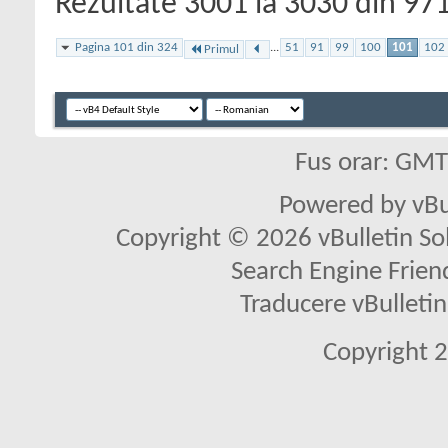
Rezultate 3001 la 3030 din 97
Pagina 101 din 324
...
51
91
99
100
101
102
Primul
Fus orar: GM
Powered by vBu
Copyright © 2026 vBulletin Solu
Search Engine Frien
Traducere vBullet
Copyright 