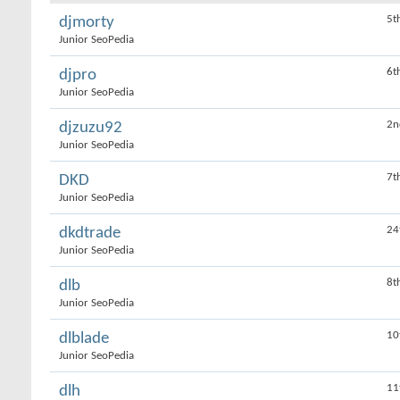
5t
djmorty
Junior SeoPedia
6t
djpro
Junior SeoPedia
2n
djzuzu92
Junior SeoPedia
7t
DKD
Junior SeoPedia
24
dkdtrade
Junior SeoPedia
8t
dlb
Junior SeoPedia
10
dlblade
Junior SeoPedia
11
dlh