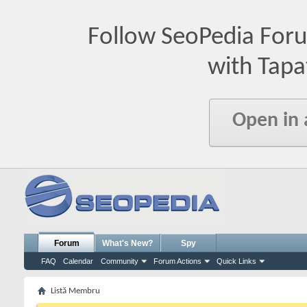
Follow SeoPedia For
with Tapa
Open in
Forum
What's New?
Spy
FAQ
Calendar
Community
Forum Actions
Quick Links
Listă Membru