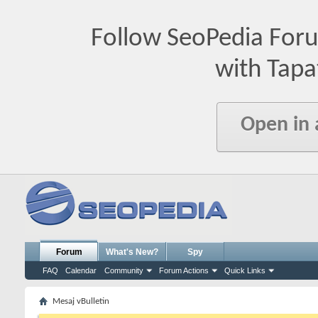
Follow SeoPedia For
with Tapa
Open in
Forum
What's New?
Spy
FAQ
Calendar
Community
Forum Actions
Quick Links
Mesaj vBulletin