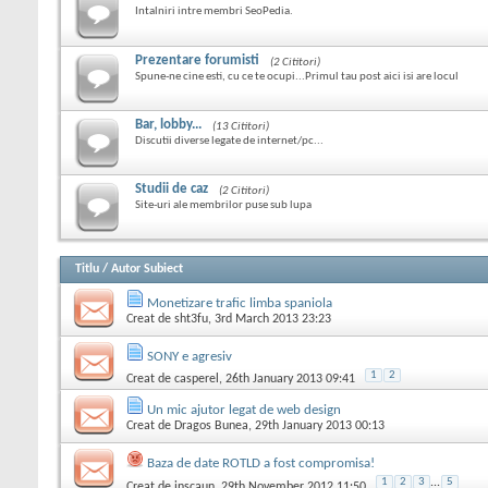
Intalniri intre membri SeoPedia.
Prezentare forumisti
(2 Cititori)
Spune-ne cine esti, cu ce te ocupi...Primul tau post aici isi are locul
Bar, lobby...
(13 Cititori)
Discutii diverse legate de internet/pc...
Studii de caz
(2 Cititori)
Site-uri ale membrilor puse sub lupa
Titlu
/
Autor Subiect
Monetizare trafic limba spaniola
Creat de
sht3fu
, 3rd March 2013 23:23
SONY e agresiv
1
2
Creat de
casperel
, 26th January 2013 09:41
Un mic ajutor legat de web design
Creat de
Dragos Bunea
, 29th January 2013 00:13
Baza de date ROTLD a fost compromisa!
1
2
3
...
5
Creat de
inscaun
, 29th November 2012 11:50