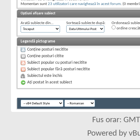
Momentan sunt
23 utilizatori care navighează în acest forum
. (0 membrii
Opțiuni afișare subiect
Arată subiecte din...
Sortează subiecte după:
Ordonează subiect
ordine crescă
Legendă pictograme
Conține posturi necitite
Conține posturi citite
Subiect popular cu posturi necitite
Subiect popular fără posturi necitite
Subiectul este închis
Aţi postat în acest subiect
Fus orar: GM
Powered by vBu