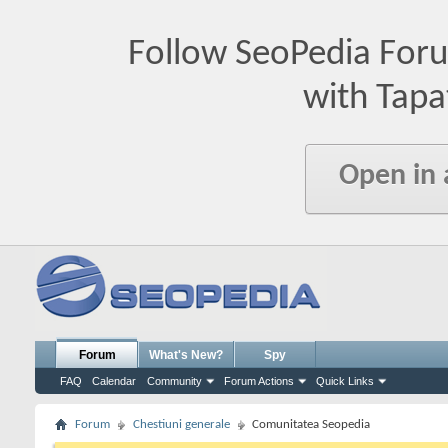
Follow SeoPedia For
with Tapa
Open in
Forum
What's New?
Spy
FAQ
Calendar
Community
Forum Actions
Quick Links
Forum
Chestiuni generale
Comunitatea Seopedia