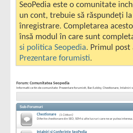
SeoPedia este o comunitate inc
un cont, trebuie să răspundeți la
înregistrare. Completarea acesto
însă modul în care sunt completa
si politica Seopedia
. Primul post 
Prezentare forumisti
.
Forum:
Comunitatea Seopedia
Informatii ce tin de comunitate: Prezentare forumisti, Bar/Lobby, Chestionare, Intalniri 
Sub-Forumuri
Chestionare
(1 Cititori)
Diferite chestionare din SEO, SEM si alte lucruri care ne-ar putea interesa.
Intalniri si Conferinte SeoPedia