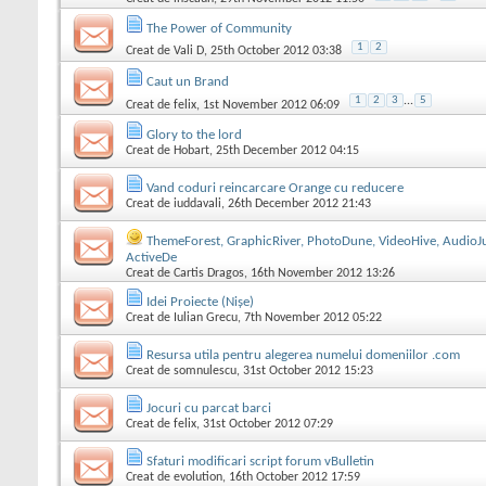
The Power of Community
1
2
Creat de
Vali D
, 25th October 2012 03:38
Caut un Brand
1
2
3
...
5
Creat de
felix
, 1st November 2012 06:09
Glory to the lord
Creat de
Hobart
, 25th December 2012 04:15
Vand coduri reincarcare Orange cu reducere
Creat de
iuddavali
, 26th December 2012 21:43
ThemeForest, GraphicRiver, PhotoDune, VideoHive, AudioJ
ActiveDe
Creat de
Cartis Dragos
, 16th November 2012 13:26
Idei Proiecte (Nișe)
Creat de
Iulian Grecu
, 7th November 2012 05:22
Resursa utila pentru alegerea numelui domeniilor .com
Creat de
somnulescu
, 31st October 2012 15:23
Jocuri cu parcat barci
Creat de
felix
, 31st October 2012 07:29
Sfaturi modificari script forum vBulletin
Creat de
evolution
, 16th October 2012 17:59