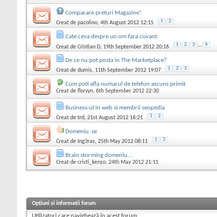
Comparare preturi Magazine!
1
2
Creat de
pacolino
, 4th August 2012 12:15
Cate ceva despre un om fara cuvant.
1
2
3
...
9
Creat de
Cristian D
, 19th September 2012 20:16
De ce nu pot posta in The Marketplace?
1
2
3
Creat de
dumis
, 11th September 2012 19:07
Cum poti afla numarul de telefon ascuns primit
Creat de
floryyn
, 6th September 2012 22:30
Business-ul in web si membrii seopedia
1
2
Creat de
trd
, 21st August 2012 16:21
Domeniu .se
1
2
Creat de
Ing3ras
, 25th May 2012 08:11
Brain storming domeniu....
Creat de
cristi_kenzo
, 24th May 2012 21:11
Opțiuni și informații forum
Utilizatori care navighează în acest forum